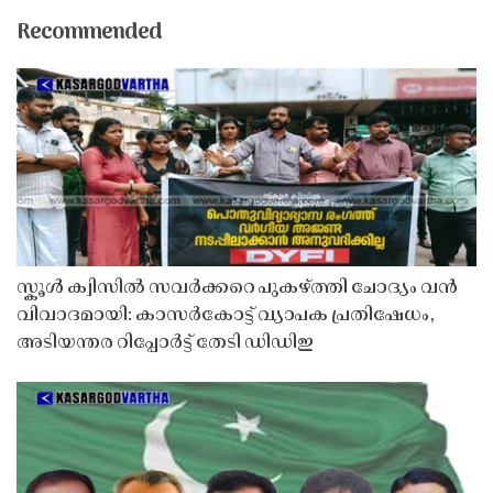
Recommended
സ്കൂൾ ക്വിസിൽ സവർക്കറെ പുകഴ്ത്തി ചോദ്യം വൻ
വിവാദമായി: കാസർകോട്ട് വ്യാപക പ്രതിഷേധം,
അടിയന്തര റിപ്പോർട്ട് തേടി ഡിഡിഇ