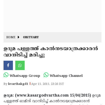
Fitr
May
Day
Eid
Al
Independence
Ad'ha
Day
Onam
HOME
OBITUARY
J&K
State
ഉദുമ പള്ളത്ത് കാല്‍നടയാത്രക്കാരന്‍
Haryana
വാനിടിച്ച് മരിച്ചു
Assembly
State
Diwali
Elections
Assembly
Christmas
Elections
New-
Whatsapp Group
Whatsapp Channel
Year
Republic
By
kvarthakgd1
Apr 15, 2015, 23:26 IST
Day
Budget
ഉദുമ: (www.kasargodvartha.com 15/04/2015)
ഉദുമ
Delhi
പള്ളത്ത് ഓമ്‌നി വാനിടിച്ച് കാല്‍നടയാത്രക്കാരന്‍