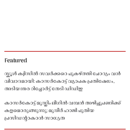
Featured
സ്കൂൾ ക്വിസിൽ സവർക്കറെ പുകഴ്ത്തി ചോദ്യം വൻ
വിവാദമായി: കാസർകോട്ട് വ്യാപക പ്രതിഷേധം,
അടിയന്തര റിപ്പോർട്ട് തേടി ഡിഡിഇ
കാസർകോട്ട് മുസ്ലിം ലീഗിൽ വമ്പൻ അഴിച്ചുപണിക്ക്
കളമൊരുങ്ങുന്നു; മുനീർ ഹാജി പുതിയ
പ്രസിഡൻ്റാകാൻ സാധ്യത