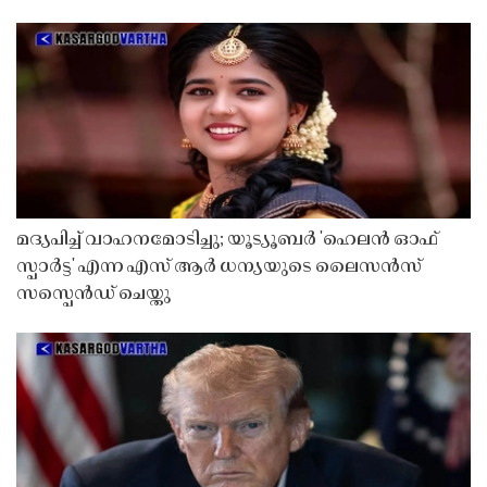
മദ്യപിച്ച് വാഹനമോടിച്ചു; യൂട്യൂബർ 'ഹെലൻ ഓഫ്
സ്പാർട്ട' എന്ന എസ് ആർ ധന്യയുടെ ലൈസൻസ്
സസ്പെൻഡ് ചെയ്തു ​​​​​​​