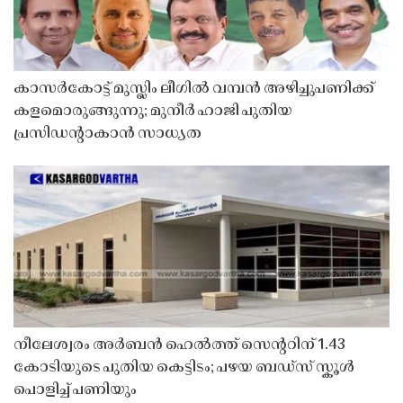
കാസർകോട്ട് മുസ്ലിം ലീഗിൽ വമ്പൻ അഴിച്ചുപണിക്ക്
കളമൊരുങ്ങുന്നു; മുനീർ ഹാജി പുതിയ
പ്രസിഡൻ്റാകാൻ സാധ്യത
നീലേശ്വരം അർബൻ ഹെൽത്ത് സെൻ്ററിന് 1.43
കോടിയുടെ പുതിയ കെട്ടിടം; പഴയ ബഡ്സ് സ്കൂൾ
പൊളിച്ച് പണിയും