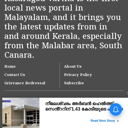
local news portal in
Malayalam, and it brings you
the latest updates from in
and around Kerala, especially
from the Malabar area, South
Canara.
Home
About Us
Contact Us
Privacy Policy
Grievance Redressal
Subscribe
നീലേശ്വരം നഗരസഭയിലെ
ആനച്ചാൽ-ഉച്ചൂളിക്കുതിർ
റോഡിലെ വെള്ളക്കെട്ട്
പരിഹരിക്കാൻ ഇടപെടൽ;
Copyright © 2007-
2026
Kasargodvartha
ഉദ്യോഗസ്ഥ സംഘം സ്ഥലം