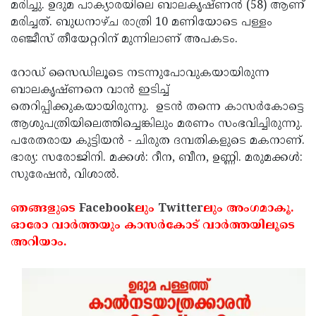
Election
മരിച്ചു. ഉദുമ പാക്യാരയിലെ ബാലകൃഷ്ണന്‍ (58) ആണ്
Maha
മരിച്ചത്. ബുധനാഴ്ച രാത്രി 10 മണിയോടെ പള്ളം
Shivarathri
International
രഞ്ജീസ് തീയേറ്ററിന് മുന്നിലാണ് അപകടം.
Women's
Anti-
റോഡ് സൈഡിലൂടെ നടന്നുപോവുകയായിരുന്ന
Day
Drug
Attukal
ബാലകൃഷ്ണനെ വാന്‍ ഇടിച്ച്
Campaign
Pongala
തെറിപ്പിക്കുകയായിരുന്നു. ഉടന്‍ തന്നെ കാസര്‍കോട്ടെ
Holi
ആശുപത്രിയിലെത്തിച്ചെങ്കിലും മരണം സംഭവിച്ചിരുന്നു.
2025
2025
IPL
പരേതരായ കുട്ടിയന്‍ - ചിരുത ദമ്പതികളുടെ മകനാണ്.
2025
ഭാര്യ: സരോജിനി. മക്കള്‍: റീന, ബീന, ഉണ്ണി. മരുമക്കള്‍:
Eid
സുരേഷന്‍, വിശാല്‍.
Al-
Waqf
Fitr
Bill
ഞങ്ങളുടെ
Facebook
ലും
Twitter
ലും അംഗമാകൂ.
Vishu
ഓരോ വാര്‍ത്തയും കാസര്‍കോട് വാര്‍ത്തയിലൂടെ
2025
Controversy
Festival
Good
അറിയാം.
2025
Friday
Easter
Observance
Sunday
By-
2025
2025
Election
Bihar