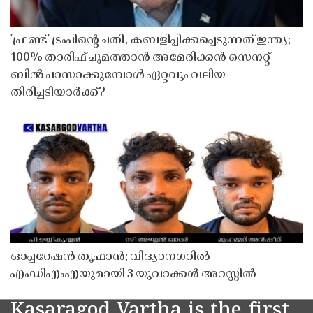
'ഫ്രണ്ട്' ട്രംപിന്റെ ചതി, കബളിപ്പിക്കപ്പെടുന്നത് ഇന്ത്യ;
100% താരിഫ് ചുമത്താൻ അമേരിക്കൻ സെനറ്റ്
ബിൽ പാസാക്കുമ്പോൾ ഏറ്റവും വലിയ
തിരിച്ചടിയാർക്ക്?
ഓപ്പറേഷൻ തൂഫാൻ; വിദ്യാനഗറിൽ
എംഡിഎംഎയുമായി 3 യുവാക്കൾ അറസ്റ്റിൽ
Kasaragod Vartha is the first