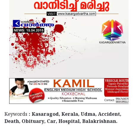
Updates
Assembly
Kerala
Polls
Local
Look
Body
Back
Election
2025
Keywords
: Kasaragod, Kerala, Udma, Accident,
Death, Obituary, Car, Hospital, Balakrishnan.