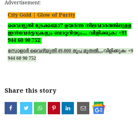
Advertisement:
City Gold | Glow of Purity
വൈദ്യുതി മുടക്കമോ? ഉയര്‍ന്ന നിലവാരത്തിലുള്ള
ഇന്‍വേര്‍ട്ടറുകളും ബാറ്ററിയും.... വിളിക്കുക: +91
944 60 90 752
സോളാര്‍ വൈദ്യുതി 49,000 രൂപ മുതല്‍...
.
വിളിക്കുക: +91
944 60 90 752
Share this story