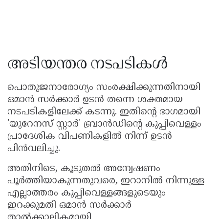
അടിയന്തര നടപടികൾ
പൊതുജനാരോഗ്യം സംരക്ഷിക്കുന്നതിനായി
ഒമാൻ സർക്കാർ ഉടൻ തന്നെ ശക്തമായ
നടപടികളിലേക്ക് കടന്നു. ഇതിൻ്റെ ഭാഗമായി
'യുറേനസ് സ്റ്റാർ' ബ്രാൻഡിന്റെ കുപ്പിവെള്ളം
പ്രാദേശിക വിപണികളിൽ നിന്ന് ഉടൻ
പിൻവലിച്ചു.
അതിനിടെ, കൂടുതൽ അന്വേഷണം
പൂർത്തിയാകുന്നതുവരെ, ഇറാനിൽ നിന്നുള്ള
എല്ലാത്തരം കുപ്പിവെള്ളങ്ങളുടെയും
ഇറക്കുമതി ഒമാൻ സർക്കാർ
താൽക്കാലികമായി