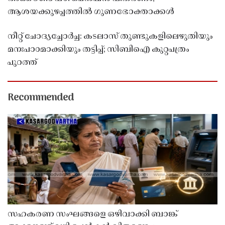
ആശയക്കുഴപ്പത്തിൽ ഗുണഭോക്താക്കൾ
നീറ്റ് ചോദ്യച്ചോർച്ച: കടലാസ് തുണ്ടുകളിലെഴുതിയും
മനഃപാഠമാക്കിയും തട്ടിപ്പ്; സിബിഐ കുറ്റപത്രം
പുറത്ത്
Recommended
സഹകരണ സംഘങ്ങളെ ഒഴിവാക്കി ബാങ്ക്