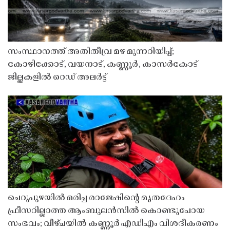
സംസ്ഥാനത്ത് അതിതീവ്ര മഴ മുന്നറിയിപ്പ്;
കോഴിക്കോട്, വയനാട്, കണ്ണൂർ, കാസർകോട്
ജില്ലകളിൽ റെഡ് അലർട്ട്
ചെറുപുഴയിൽ മരിച്ച രാജേഷിൻ്റെ മൃതദേഹം
ഫ്രീസറില്ലാത്ത ആംബുലൻസിൽ കൊണ്ടുപോയ
സംഭവം; വീഴ്ചയിൽ കണ്ണൂർ എഡിഎം വിശദീകരണം