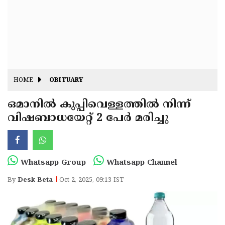
Fitr
May
Day
Eid
Al
Independence
Ad'ha
Day
Onam
HOME
OBITUARY
J&K
State
ഒമാനില്‍ കുപ്പിവെള്ളത്തില്‍ നിന്ന്
Haryana
വിഷബാധയേറ്റ് 2 പേര്‍ മരിച്ചു
Assembly
State
Diwali
Elections
Assembly
Christmas
Elections
New-
Whatsapp Group
Whatsapp Channel
Year
Republic
By
Desk Beta
Oct 2, 2025, 09:13 IST
Day
Budget
Delhi