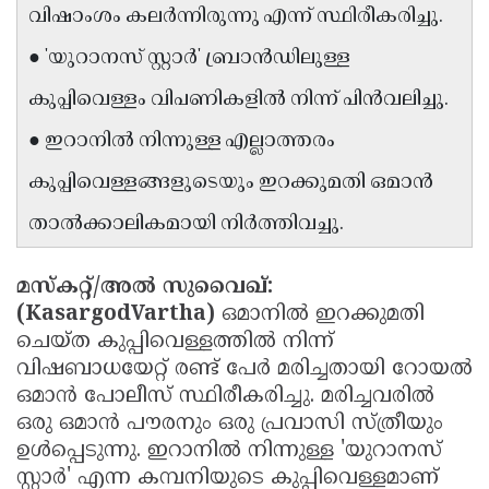
വിഷാംശം കലർന്നിരുന്നു എന്ന് സ്ഥിരീകരിച്ചു.
Updates
Assembly
Kerala
● 'യുറാനസ് സ്റ്റാർ' ബ്രാൻഡിലുള്ള
Polls
Local
Look
കുപ്പിവെള്ളം വിപണികളിൽ നിന്ന് പിൻവലിച്ചു.
Body
Back
● ഇറാനിൽ നിന്നുള്ള എല്ലാത്തരം
Election
2025
കുപ്പിവെള്ളങ്ങളുടെയും ഇറക്കുമതി ഒമാൻ
താൽക്കാലികമായി നിർത്തിവച്ചു.
മസ്‌കറ്റ്/അല്‍ സുവൈഖ്:
(KasargodVartha)
ഒമാനിൽ ഇറക്കുമതി
ചെയ്ത കുപ്പിവെള്ളത്തിൽ നിന്ന്
വിഷബാധയേറ്റ് രണ്ട് പേർ മരിച്ചതായി റോയൽ
ഒമാൻ പോലീസ് സ്ഥിരീകരിച്ചു. മരിച്ചവരിൽ
ഒരു ഒമാൻ പൗരനും ഒരു പ്രവാസി സ്ത്രീയും
ഉൾപ്പെടുന്നു. ഇറാനിൽ നിന്നുള്ള 'യുറാനസ്
സ്റ്റാർ' എന്ന കമ്പനിയുടെ കുപ്പിവെള്ളമാണ്