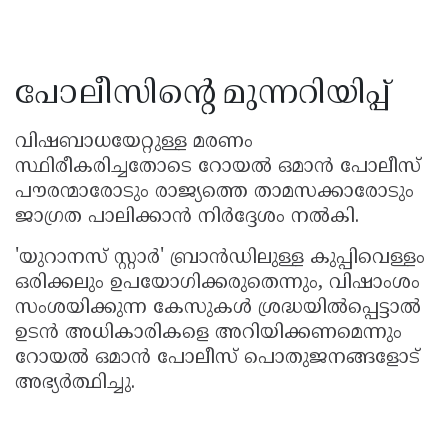
പോലീസിൻ്റെ മുന്നറിയിപ്പ്
വിഷബാധയേറ്റുള്ള മരണം
സ്ഥിരീകരിച്ചതോടെ റോയൽ ഒമാൻ പോലീസ്
പൗരന്മാരോടും രാജ്യത്തെ താമസക്കാരോടും
ജാഗ്രത പാലിക്കാൻ നിർദ്ദേശം നൽകി.
'യുറാനസ് സ്റ്റാർ' ബ്രാൻഡിലുള്ള കുപ്പിവെള്ളം
ഒരിക്കലും ഉപയോഗിക്കരുതെന്നും, വിഷാംശം
സംശയിക്കുന്ന കേസുകൾ ശ്രദ്ധയിൽപ്പെട്ടാൽ
ഉടൻ അധികാരികളെ അറിയിക്കണമെന്നും
റോയൽ ഒമാൻ പോലീസ് പൊതുജനങ്ങളോട്
അഭ്യർത്ഥിച്ചു.