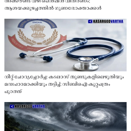
അക്കൗണ്ട് വഴി പെൻഷൻ വിതരണം;
ആശയക്കുഴപ്പത്തിൽ ഗുണഭോക്താക്കൾ
നീറ്റ് ചോദ്യച്ചോർച്ച: കടലാസ് തുണ്ടുകളിലെഴുതിയും
മനഃപാഠമാക്കിയും തട്ടിപ്പ്; സിബിഐ കുറ്റപത്രം
പുറത്ത്