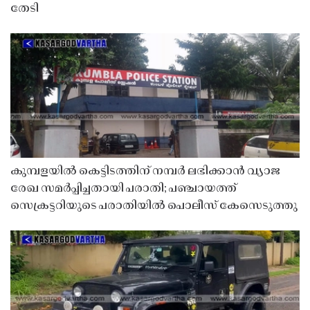
തേടി
കുമ്പളയിൽ കെട്ടിടത്തിന് നമ്പർ ലഭിക്കാൻ വ്യാജ
രേഖ സമർപ്പിച്ചതായി പരാതി; പഞ്ചായത്ത്
സെക്രട്ടറിയുടെ പരാതിയിൽ പൊലീസ് കേസെടുത്തു