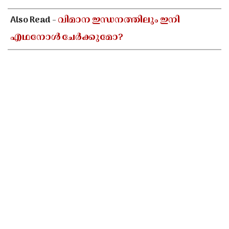
Also Read -
വിമാന ഇന്ധനത്തിലും ഇനി
എഥനോൾ ചേർക്കുമോ?