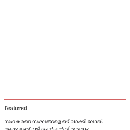
Featured
സഹകരണ സംഘങ്ങളെ ഒഴിവാക്കി ബാങ്ക്
അക്കൗണ്ട് വഴി പെൻഷൻ വിതരണം;