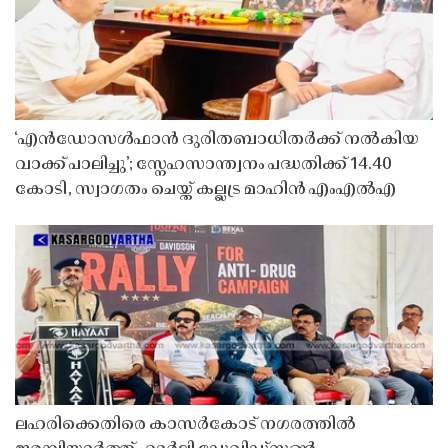
‘എൻഡോസൾഫാൻ ദുരിതബാധിതർക്ക് നൽകിയ
വാക്ക് പാലിച്ചു’; സ്നേഹസാന്ത്വനം പദ്ധതിക്ക് 14.40
കോടി, സ്വാഗതം ചെയ്ത് കല്ലട്ര മാഹിൻ എംഎൽഎ
ലഹരിക്കെതിരെ കാസർകോട് നഗരത്തിൽ