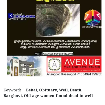
Updates
Assembly
Kerala
Polls
Local
Look
Body
Back
Election
2025
Keywords:
Bekal, Obituary, Well, Death,
Barghavi, Old age women found dead in well