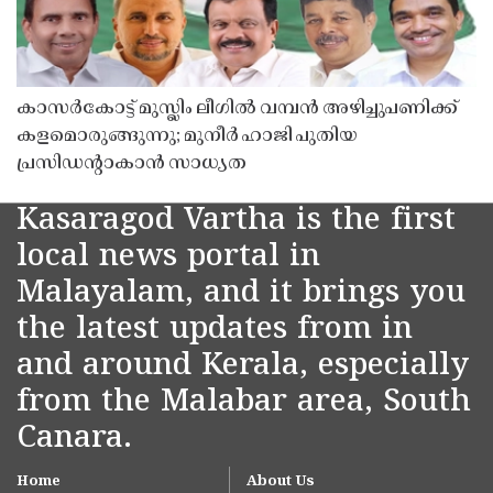
കാസർകോട്ട് മുസ്ലിം ലീഗിൽ വമ്പൻ അഴിച്ചുപണിക്ക്
കളമൊരുങ്ങുന്നു; മുനീർ ഹാജി പുതിയ
പ്രസിഡൻ്റാകാൻ സാധ്യത
Kasaragod Vartha is the first
local news portal in
Malayalam, and it brings you
the latest updates from in
and around Kerala, especially
from the Malabar area, South
Canara.
Home
About Us