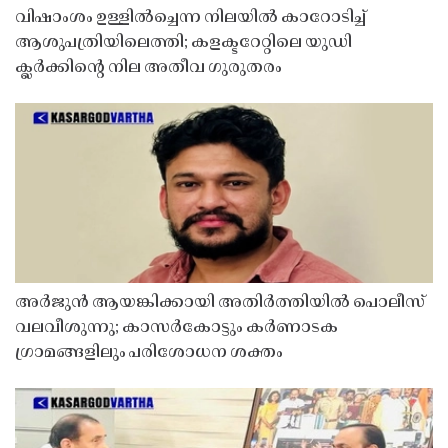
വിഷാംശം ഉള്ളിൽച്ചെന്ന നിലയിൽ കാറോടിച്ച്
ആശുപത്രിയിലെത്തി; കളക്ടറേറ്റിലെ യുഡി
ക്ലർക്കിൻ്റെ നില അതീവ ഗുരുതരം
അർജുൻ ആയങ്കിക്കായി അതിർത്തിയിൽ പൊലീസ്
വലവീശുന്നു; കാസർകോട്ടും കർണാടക
ഗ്രാമങ്ങളിലും പരിശോധന ശക്തം