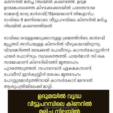
Election
കിണറില്‍ മരിച്ച നിലയില്‍ കണ്ടെത്തി. ഉദുമ
Maha
ഉദയമംഗലത്തെ കിഴക്കേക്കരയില്‍ പരേതനായ
Shivarathri
International
രാമന്റെ ഭാര്യ ഭാര്‍ഗവി(78)യെയാണ് തിങ്കളാഴ്ച
Women's
രാവിലെ 8 മണിയോടെ വീട്ടുപറമ്പിലെ കിണറില്‍ മരിച്ച
Anti-
നിലയില്‍ കണ്ടെത്തിയത്.
Day
Drug
Attukal
Campaign
Pongala
രാവിലെ വെള്ളമെടുക്കാനുള്ള ശ്രമത്തിനിടെ ഭാര്‍ഗവി
Holi
മുപ്പതടി താഴ്ചയുള്ള കിണറില്‍ വീഴുകയായിരുന്നു.
2025
2025
IPL
വിവരമറിഞ്ഞ് ബേക്കല്‍ പോലീസും കാസര്‍കോട്ടുനിന്ന്
2025
ഫയര്‍ ഫോഴ്‌സും സ്ഥലത്തെത്തി. ഫയര്‍മാന്‍ സി കെ
Eid
സജേഷാണ് കിണറിലിറങ്ങി മൃതദേഹം
Al-
Waqf
പുറത്തെടുത്തത്. സഹദേവന്‍ ഏകമകനാണ്.
Fitr
Bill
പോലീസ് ഇന്‍ക്വസ്റ്റിന് ശേഷം മൃതദേഹം
Vishu
പോസ്റ്റുമോര്‍ട്ടത്തിനായി കാസര്‍കോട് ജനറല്‍
2025
Controversy
Festival
Good
ആശുപത്രിയിലേക്ക് മാറ്റി.
2025
Friday
Easter
Observance
Sunday
By-
2025
2025
Election
Bihar