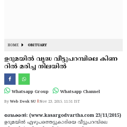
Fitr
May
Day
Eid
Al
Independence
Ad'ha
Day
Onam
HOME
OBITUARY
J&K
State
ഉദുമയില്‍ വൃദ്ധ വീട്ടുപറമ്പിലെ കിണ
Haryana
റില്‍ മരിച്ച നിലയില്‍
Assembly
State
Diwali
Elections
Assembly
Christmas
Elections
New-
Whatsapp Group
Whatsapp Channel
Year
Republic
By
Web Desk SU
Nov 23, 2015, 11:51 IST
Day
Budget
ബേക്കല്‍: (www.kasargodvartha.com 23/11/2015)
Delhi
ഉദുമയില്‍ എഴുപത്തെട്ടുകാരിയെ വീട്ടുപറമ്പിലെ