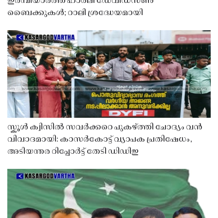
ഇരമ്പിയാർത്ത് ഹാർലി ഡേവിഡ്‌സൺ
ബൈക്കുകൾ; റാലി ശ്രദ്ധേയമായി
സ്കൂൾ ക്വിസിൽ സവർക്കറെ പുകഴ്ത്തി ചോദ്യം വൻ
വിവാദമായി: കാസർകോട്ട് വ്യാപക പ്രതിഷേധം,
അടിയന്തര റിപ്പോർട്ട് തേടി ഡിഡിഇ