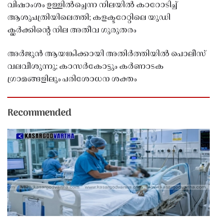
വിഷാംശം ഉള്ളിൽച്ചെന്ന നിലയിൽ കാറോടിച്ച്
ആശുപത്രിയിലെത്തി; കളക്ടറേറ്റിലെ യുഡി
ക്ലർക്കിൻ്റെ നില അതീവ ഗുരുതരം
അർജുൻ ആയങ്കിക്കായി അതിർത്തിയിൽ പൊലീസ്
വലവീശുന്നു; കാസർകോട്ടും കർണാടക
ഗ്രാമങ്ങളിലും പരിശോധന ശക്തം
Recommended