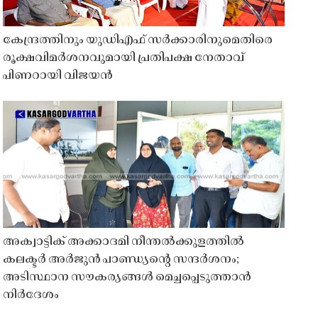
കേന്ദ്രത്തിനും യുഡിഎഫ് സർക്കാരിനുമെതിരെ
രൂക്ഷവിമർശനവുമായി പ്രതിപക്ഷ നേതാവ്
പിണറായി വിജയൻ
അക്വാട്ടിക് അക്കാദമി നീന്തൽക്കുളത്തിൽ
കലക്ടർ അർജുൻ പാണ്ഡ്യൻ്റെ സന്ദർശനം;
അടിസ്ഥാന സൗകര്യങ്ങൾ മെച്ചപ്പെടുത്താൻ
നിർദേശം