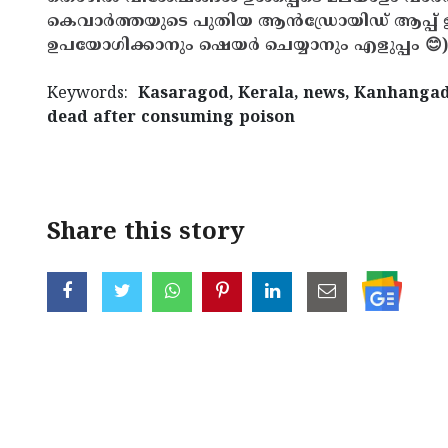
കെവാർത്തയുടെ പുതിയ ആൻഡ്രോയിഡ് ആപ്പ് ഇവ
ഉപയോഗിക്കാനും ഷെയർ ചെയ്യാനും എളുപ്പം 😊)
Keywords:
Kasaragod, Kerala, news, Kanhangad
dead after consuming poison
< !- START disable copy paste -->
Share this story