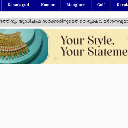
Kasaragod
Kannur
Manglore
Gulf
Keral