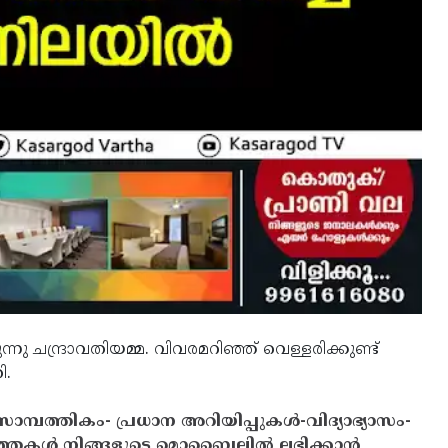
്നു ചന്ദ്രാവതിയമ്മ. വിവരമറിഞ്ഞ് വെള്ളരിക്കുണ്ട്
ി.
സാമ്പത്തികം- പ്രധാന അറിയിപ്പുകൾ-വിദ്യാഭ്യാസം-
ത്തകൾ നിങ്ങളുടെ മൊബൈലിൽ ലഭിക്കാൻ