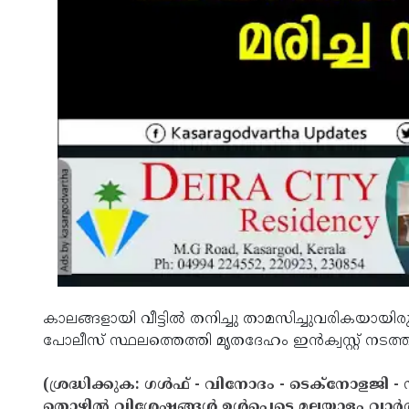
കാലങ്ങളായി വീട്ടില്‍ തനിച്ചു താമസിച്ചുവരികയായിരുന
പോലീസ് സ്ഥലത്തെത്തി മൃതദേഹം ഇന്‍ക്വസ്റ്റ് നടത്ത
(ശ്രദ്ധിക്കുക: ഗൾഫ് - വിനോദം - ടെക്നോളജി - 
തൊഴിൽ വിശേഷങ്ങൾ ഉൾപ്പെടെ മലയാളം വാർ