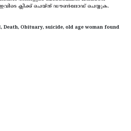
ിടെ ക്ലിക്ക് ചെയ്ത് ഡൗൺലോഡ് ചെയ്യുക.
, Death, Obituary, suicide, old age woman found