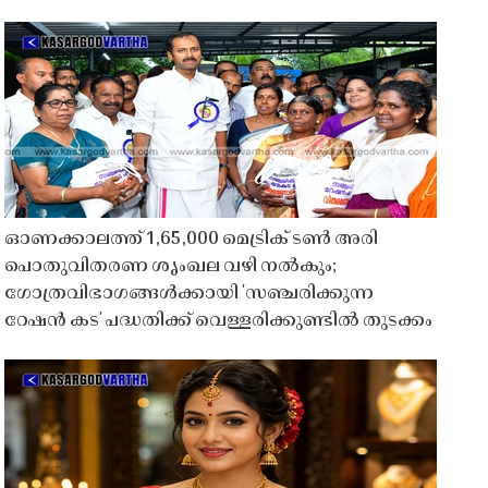
ഓണക്കാലത്ത് 1,65,000 മെട്രിക് ടൺ അരി
പൊതുവിതരണ ശൃംഖല വഴി നൽകും;
ഗോത്രവിഭാഗങ്ങൾക്കായി 'സഞ്ചരിക്കുന്ന
റേഷൻ കട' പദ്ധതിക്ക് വെള്ളരിക്കുണ്ടിൽ തുടക്കം