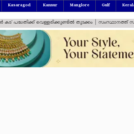
Kasaragod
Kannur
Manglore
Gulf
Keral