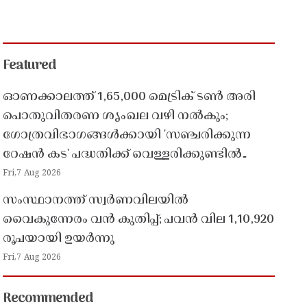
Featured
ഓണക്കാലത്ത് 1,65,000 മെട്രിക് ടൺ അരി
പൊതുവിതരണ ശൃംഖല വഴി നൽകും;
ഗോത്രവിഭാഗങ്ങൾക്കായി 'സഞ്ചരിക്കുന്ന
റേഷൻ കട' പദ്ധതിക്ക് വെള്ളരിക്കുണ്ടിൽ
തുടക്കം
Fri,7 Aug 2026
സംസ്ഥാനത്ത് സ്വർണവിലയിൽ
വൈകുന്നേരം വൻ കുതിപ്പ്; പവൻ വില 1,10,920
രൂപയായി ഉയർന്നു
Fri,7 Aug 2026
Recommended