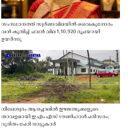
സംസ്ഥാനത്ത് സ്വർണവിലയിൽ വൈകുന്നേരം
വൻ കുതിപ്പ്; പവൻ വില 1,10,920 രൂപയായി
ഉയർന്നു
നീലേശ്വരം ആനച്ചാലിൽ ഇഴജന്തുക്കളുടെ
താവളമായി ഇ എം എസ് ടൗൺഹാൾ പരിസരം;
ദുരിതം പേറി നാട്ടുകാർ