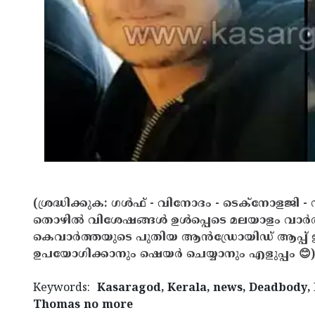
(ശ്രദ്ധിക്കുക: ഗൾഫ് - വിനോദം - ടെക്നോളജി - 
തൊഴിൽ വിശേഷങ്ങൾ ഉൾപ്പെടെ മലയാളം വാർ
കെവാർത്തയുടെ പുതിയ ആൻഡ്രോയിഡ് ആപ്പ് ഇവ
ഉപയോഗിക്കാനും ഷെയർ ചെയ്യാനും എളുപ്പം 😊)
Keywords:
Kasaragod, Kerala, news, Deadbody, 
Thomas no more