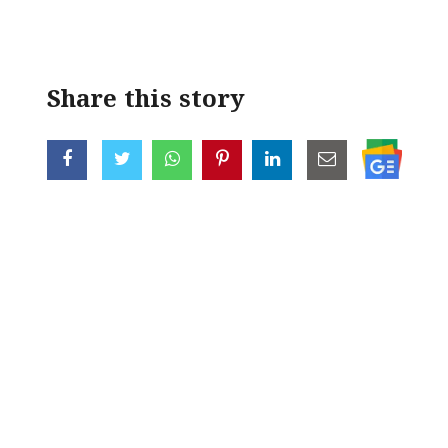
< !- START disable copy paste -->
Share this story