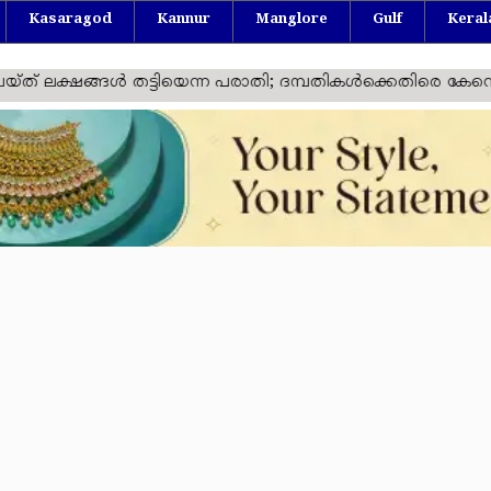
Kasaragod
Kannur
Manglore
Gulf
Keral