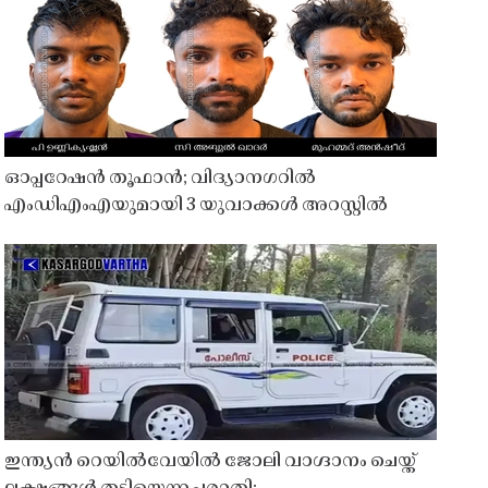
ഓപ്പറേഷൻ തൂഫാൻ; വിദ്യാനഗറിൽ
എംഡിഎംഎയുമായി 3 യുവാക്കൾ അറസ്റ്റിൽ
ഇന്ത്യൻ റെയിൽവേയിൽ ജോലി വാഗ്ദാനം ചെയ്ത്