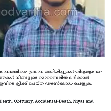
സാമ്പത്തികം- പ്രധാന അറിയിപ്പുകൾ-വിദ്യാഭ്യാസം-
ത്തകൾ നിങ്ങളുടെ മൊബൈലിൽ ലഭിക്കാൻ
ിടെ ക്ലിക്ക് ചെയ്ത് ഡൗൺലോഡ് ചെയ്യുക.
Death, Obituary, Accidental-Death, Niyas and