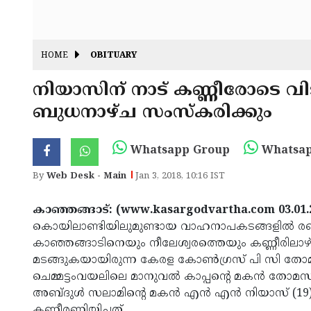
HOME
OBITUARY
നിയാസിന് നാട് കണ്ണീരോടെ വ
ബുധനാഴ്ച സംസ്‌കരിക്കും
Whatsapp Group
Whatsap
By
Web Desk - Main
Jan 3, 2018, 10:16 IST
കാഞ്ഞങ്ങാട്: (www.kasargodvartha.com 03.01.
കൊയിലാണ്ടിയിലുമുണ്ടായ വാഹനാപകടങ്ങളില്‍ രണ്ട
കാഞ്ഞങ്ങാടിനെയും നീലേശ്വരത്തെയും കണ്ണീരിലാഴ്ത്
മടങ്ങുകയായിരുന്ന കേരള കോണ്‍ഗ്രസ് പി സി തോമ
ചെമ്മട്ടംവയലിലെ മാനുവല്‍ കാപ്പന്റെ മകന്‍ തോമസ് എ
അബ്ദുള്‍ സലാമിന്റെ മകന്‍ എന്‍ എന്‍ നിയാസ് (
കണ്ണീരണിയിച്ചത്.