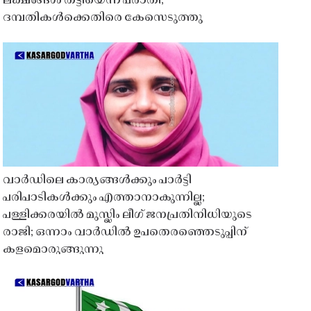
ലക്ഷങ്ങൾ തട്ടിയെന്ന പരാതി;
ദമ്പതികൾക്കെതിരെ കേസെടുത്തു
വാർഡിലെ കാര്യങ്ങൾക്കും പാർട്ടി
പരിപാടികൾക്കും എത്താനാകുന്നില്ല;
പള്ളിക്കരയിൽ മുസ്ലിം ലീഗ് ജനപ്രതിനിധിയുടെ
രാജി; ഒന്നാം വാർഡിൽ ഉപതെരഞ്ഞെടുപ്പിന്
കളമൊരുങ്ങുന്നു