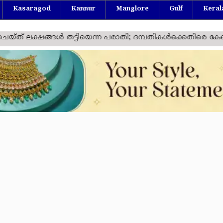
Kasaragod
Kannur
Manglore
Gulf
Keral