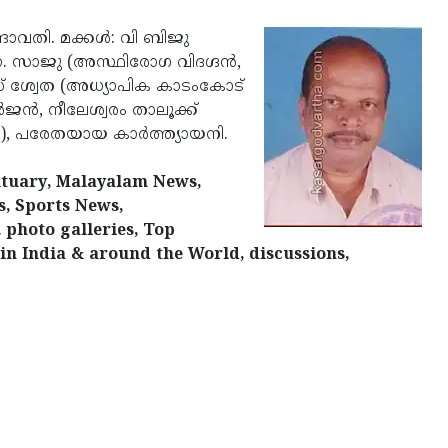
്രാവതി. മക്കള്‍: വി ബിജു
. സാജു (അസ്ഥിരോഗ വിദഗ്ദന്‍,
എസ് ശ്വേത (അധ്യാപിക കാടംകോട്
ജന്‍, നീലേശ്വരം താലൂക്ക്
), പരേതയായ കാര്‍ത്ത്യായനി.
ituary, Malayalam News,
s, Sports News,
 photo galleries, Top
in India & around the World, discussions,