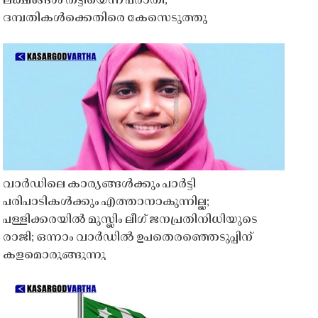
ലക്ഷങ്ങൾ തട്ടിയെന്ന പരാതി;
ദമ്പതികൾക്കെതിരെ കേസെടുത്തു
വാർഡിലെ കാര്യങ്ങൾക്കും പാർട്ടി
പരിപാടികൾക്കും എത്താനാകുന്നില്ല;
പള്ളിക്കരയിൽ മുസ്ലിം ലീഗ് ജനപ്രതിനിധിയുടെ
രാജി; ഒന്നാം വാർഡിൽ ഉപതെരഞ്ഞെടുപ്പിന്
കളമൊരുങ്ങുന്നു