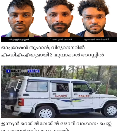
ഓപ്പറേഷൻ തൂഫാൻ; വിദ്യാനഗറിൽ
എംഡിഎംഎയുമായി 3 യുവാക്കൾ അറസ്റ്റിൽ
ഇന്ത്യൻ റെയിൽവേയിൽ ജോലി വാഗ്ദാനം ചെയ്ത്