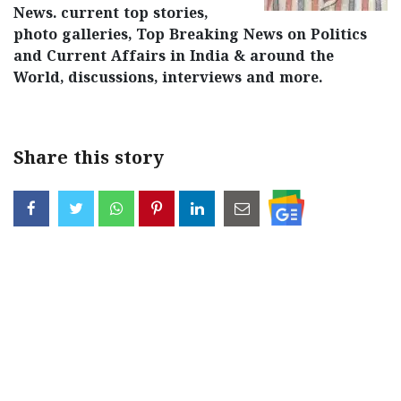
News. current top stories,
Updates
Assembly
Kerala
photo galleries, Top Breaking News on Politics
Polls
Local
and Current Affairs in India & around the
Look
World, discussions, interviews and more.
Body
Back
Election
2025
Share this story