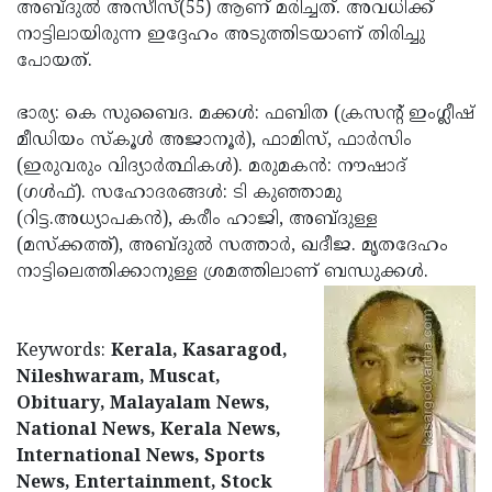
Election
അബ്ദുല്‍ അസീസ്(55) ആണ് മരിച്ചത്. അവധിക്ക്
Maha
നാട്ടിലായിരുന്ന ഇദ്ദേഹം അടുത്തിടയാണ് തിരിച്ചു
Shivarathri
International
പോയത്.
Women's
Anti-
ഭാര്യ: കെ സുബൈദ. മക്കള്‍: ഫബിത (ക്രസന്റ് ഇംഗ്ലീഷ്
Day
Drug
Attukal
മീഡിയം സ്‌കൂള്‍ അജാനൂര്‍), ഫാമിസ്, ഫാര്‍സിം
Campaign
Pongala
(ഇരുവരും വിദ്യാര്‍ത്ഥികള്‍). മരുമകന്‍: നൗഷാദ്
Holi
(ഗള്‍ഫ്). സഹോദരങ്ങള്‍: ടി കുഞ്ഞാമു
2025
2025
IPL
(റിട്ട.അധ്യാപകന്‍), കരീം ഹാജി, അബ്ദുള്ള
2025
(മസ്‌ക്കത്ത്), അബ്ദുല്‍ സത്താര്‍, ഖദീജ. മൃതദേഹം
Eid
നാട്ടിലെത്തിക്കാനുള്ള ശ്രമത്തിലാണ് ബന്ധുക്കള്‍.
Al-
Waqf
Fitr
Bill
Vishu
Keywords:
Kerala, Kasaragod,
2025
Controversy
Festival
Good
Nileshwaram, Muscat,
2025
Friday
Obituary, Malayalam News,
Easter
National News, Kerala News,
Observance
Sunday
By-
International News, Sports
2025
2025
Election
News, Entertainment, Stock
Bihar