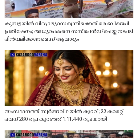
കുമ്പളയിൽ വിദ്യാഭ്യാസ മന്ത്രിക്കെതിരെ ബിജെപി
പ്രതിഷേധം; അധ്യാപകനെ സസ്‌പെൻഡ് ചെയ്ത നടപടി
പിൻവലിക്കണമെന്ന് ആവശ്യം
സംസ്ഥാനത്ത് സ്വർണവിലയിൽ കുറവ്; 22 കാരറ്റ്
പവന് 280 രൂപ കുറഞ്ഞ് 1,11,440 രൂപയായി