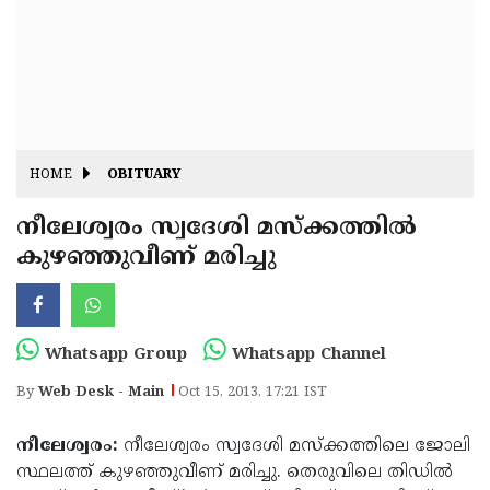
Fitr
May
Day
Eid
Al
Independence
Ad'ha
Day
Onam
HOME
OBITUARY
J&K
State
നീലേശ്വരം സ്വദേശി മസ്‌ക്കത്തില്‍
Haryana
കുഴഞ്ഞുവീണ് മരിച്ചു
Assembly
State
Diwali
Elections
Assembly
Christmas
Elections
New-
Whatsapp Group
Whatsapp Channel
Year
Republic
By
Web Desk - Main
Oct 15, 2013, 17:21 IST
Day
Budget
നീലേശ്വരം:
നീലേശ്വരം സ്വദേശി മസ്‌ക്കത്തിലെ ജോലി
Delhi
സ്ഥലത്ത് കുഴഞ്ഞുവീണ് മരിച്ചു. തെരുവിലെ തിഡില്‍