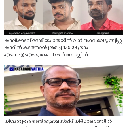
കാലിക്കടവ് ദേശീയപാതയിൽ വൻ ലഹരിവേട്ട; സ്വിഫ്റ്റ്
കാറിൽ കടത്താൻ ശ്രമിച്ച 139.29 ഗ്രാം
എംഡിഎംഎയുമായി 3 പേർ അറസ്റ്റിൽ
നീലേശ്വരം ടൗൺ ജുമാമസ്ജിദ് നിർമാണത്തിൽ