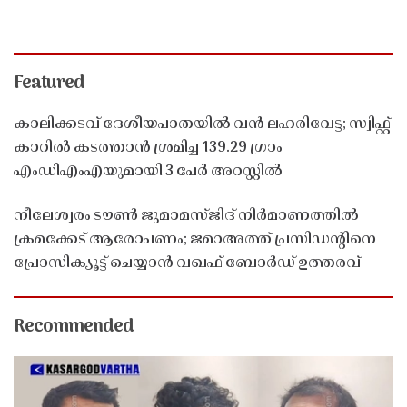
Featured
കാലിക്കടവ് ദേശീയപാതയിൽ വൻ ലഹരിവേട്ട; സ്വിഫ്റ്റ്
കാറിൽ കടത്താൻ ശ്രമിച്ച 139.29 ഗ്രാം
എംഡിഎംഎയുമായി 3 പേർ അറസ്റ്റിൽ
നീലേശ്വരം ടൗൺ ജുമാമസ്ജിദ് നിർമാണത്തിൽ
ക്രമക്കേട് ആരോപണം; ജമാഅത്ത് പ്രസിഡന്റിനെ
പ്രോസിക്യൂട്ട് ചെയ്യാൻ വഖഫ് ബോർഡ് ഉത്തരവ്
Recommended