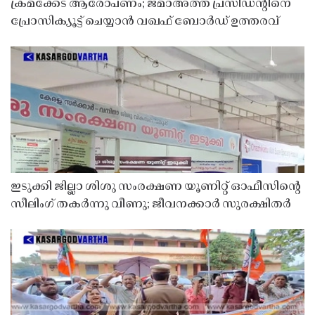
ക്രമക്കേട് ആരോപണം; ജമാഅത്ത് പ്രസിഡന്റിനെ
പ്രോസിക്യൂട്ട് ചെയ്യാൻ വഖഫ് ബോർഡ് ഉത്തരവ്
ഇടുക്കി ജില്ലാ ശിശു സംരക്ഷണ യൂണിറ്റ് ഓഫീസിൻ്റെ
സീലിംഗ് തകർന്നു വീണു; ജീവനക്കാർ സുരക്ഷിതർ