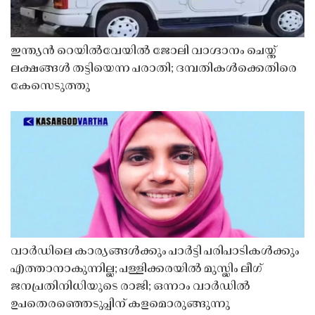
ഇന്ത്യൻ റെയിൽവേയിൽ ജോലി വാഗ്ദാനം ചെയ്ത്
ലക്ഷങ്ങൾ തട്ടിയെന്ന പരാതി; ദമ്പതികൾക്കെതിരെ
കേസെടുത്തു
വാർഡിലെ കാര്യങ്ങൾക്കും പാർട്ടി പരിപാടികൾക്കും
എത്താനാകുന്നില്ല; പള്ളിക്കരയിൽ മുസ്ലിം ലീഗ്
ജനപ്രതിനിധിയുടെ രാജി; ഒന്നാം വാർഡിൽ
ഉപതെരഞ്ഞെടുപ്പിന് കളമൊരുങ്ങുന്നു