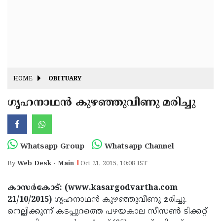
Fitr
May
Day
Eid
Al
Independence
Ad'ha
Day
Onam
HOME
OBITUARY
J&K
State
ഗൃഹനാഥന്‍ കുഴഞ്ഞുവീണു മരിച്ചു
Haryana
Assembly
State
Diwali
Elections
Assembly
Christmas
Whatsapp Group
Whatsapp Channel
Elections
New-
By
Web Desk - Main
Oct 21, 2015, 10:08 IST
Year
Republic
കാസര്‍കോട്: (www.kasargodvartha.com
Day
Budget
21/10/2015)
ഗൃഹനാഥന്‍ കുഴഞ്ഞുവീണു മരിച്ചു.
Delhi
നെല്ലിക്കുന്ന് കടപ്പുറത്തെ പഴയകാല സീസണ്‍ ടിക്കറ്റ്