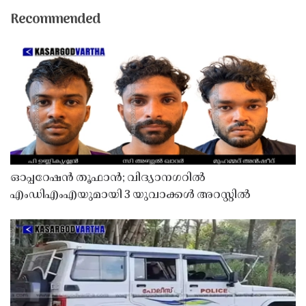
Recommended
ഓപ്പറേഷൻ തൂഫാൻ; വിദ്യാനഗറിൽ
എംഡിഎംഎയുമായി 3 യുവാക്കൾ അറസ്റ്റിൽ