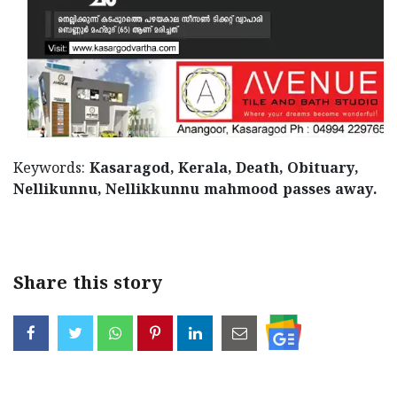
Updates
Assembly
Kerala
Polls
Local
Look
Body
Back
Election
2025
Keywords:
Kasaragod, Kerala, Death, Obituary,
Nellikunnu, Nellikkunnu mahmood passes away.
Share this story