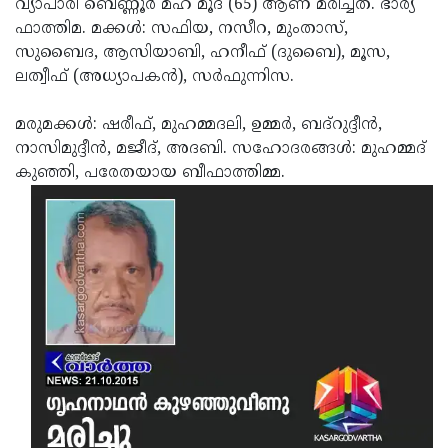
വ്യാപാരി ബെണ്ണൂര്‍ മഹ് മൂദ് (65) ആണ് മരിച്ചത്. ഭാര്യ
Election
Maha
ഫാത്തിമ. മക്കള്‍: സഫിയ, നസീറ, മുംതാസ്,
Shivarathri
International
സുബൈദ, ആസിയാബി, ഹനീഫ് (ദുബൈ), മൂസ,
ലത്വീഫ് (അധ്യാപകന്‍), സര്‍ഫുന്നിസ.
Women's
Anti-
Day
Drug
Attukal
മരുമക്കള്‍: ഷരീഫ്, മുഹമ്മദലി, ഉമ്മര്‍, ബദ്‌റുദ്ദീന്‍,
നാസിമുദ്ദീന്‍, മജീദ്, അദബി. സഹോദരങ്ങള്‍: മുഹമ്മദ്
Campaign
Pongala
Holi
കുഞ്ഞി, പരേതയായ ബീഫാത്തിമ്മ.
2025
2025
IPL
2025
Eid
Al-
Waqf
Fitr
Bill
Vishu
2025
Controversy
Festival
Good
2025
Friday
Easter
Observance
Sunday
By-
2025
2025
Election
Bihar