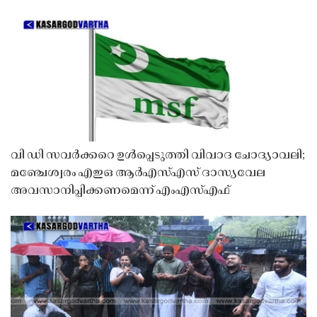
വി ഡി സവർക്കറെ ഉൾപ്പെടുത്തി വിവാദ ചോദ്യാവലി;
മഞ്ചേശ്വരം എഇഒ ആർഎസ്എസ് ദാസ്യവേല
അവസാനിപ്പിക്കണമെന്ന് എംഎസ്എഫ്