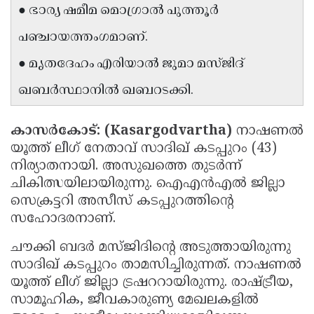
● ഭാര്യ ഷമീമ മൊഗ്രാൽ പുത്തൂർ
Updates
Assembly
Kerala
പഞ്ചായത്തംഗമാണ്.
Polls
Local
Look
● മൃതദേഹം എരിയാൽ ജുമാ മസ്ജിദ്
Body
Back
ഖബർസ്ഥാനിൽ ഖബറടക്കി.
Election
2025
കാസർകോട്: (Kasargodvartha)
നാഷണൽ
യൂത്ത് ലീഗ് നേതാവ് സാദിഖ് കടപ്പുറം (43)
നിര്യാതനായി. അസുഖത്തെ തുടർന്ന്
ചികിത്സയിലായിരുന്നു. ഐഎൻഎൽ ജില്ലാ
സെക്രട്ടറി അസീസ് കടപ്പുറത്തിന്റെ
സഹോദരനാണ്.
ചൗക്കി ബദർ മസ്ജിദിന്റെ അടുത്തായിരുന്നു
സാദിഖ് കടപ്പുറം താമസിച്ചിരുന്നത്. നാഷണൽ
യൂത്ത് ലീഗ് ജില്ലാ ട്രഷററായിരുന്നു. രാഷ്ട്രീയ,
സാമൂഹിക, ജീവകാരുണ്യ മേഖലകളിൽ