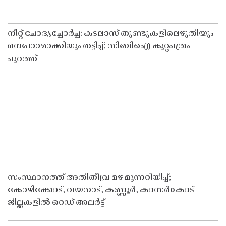
നീറ്റ് ചോദ്യച്ചോർച്ച: കടലാസ് തുണ്ടുകളിലെഴുതിയും
മനഃപാഠമാക്കിയും തട്ടിപ്പ്; സിബിഐ കുറ്റപത്രം
പുറത്ത്
സംസ്ഥാനത്ത് അതിതീവ്ര മഴ മുന്നറിയിപ്പ്;
കോഴിക്കോട്, വയനാട്, കണ്ണൂർ, കാസർകോട്
ജില്ലകളിൽ റെഡ് അലർട്ട്