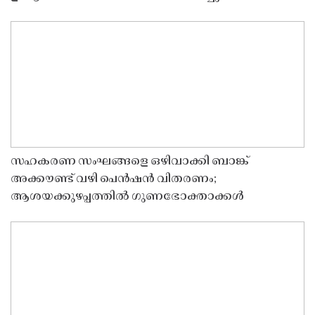
സഹകരണ സംഘങ്ങളെ ഒഴിവാക്കി ബാങ്ക്
അക്കൗണ്ട് വഴി പെൻഷൻ വിതരണം;
ആശയക്കുഴപ്പത്തിൽ ഗുണഭോക്താക്കൾ