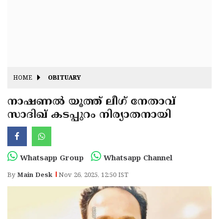
Fitr
May
Day
Eid
Al
Independence
Ad'ha
Day
Onam
HOME
OBITUARY
J&K
State
നാഷണൽ യൂത്ത് ലീഗ് നേതാവ്
Haryana
സാദിഖ് കടപ്പുറം നിര്യാതനായി
Assembly
State
Diwali
Elections
Assembly
Christmas
Elections
New-
Whatsapp Group
Whatsapp Channel
Year
Republic
By
Main Desk
Nov 26, 2025, 12:50 IST
Day
Budget
Delhi