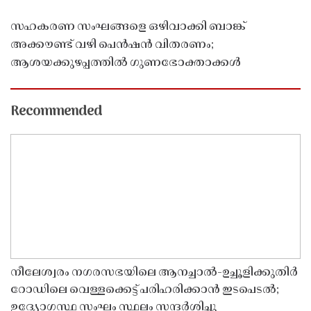
സഹകരണ സംഘങ്ങളെ ഒഴിവാക്കി ബാങ്ക്
അക്കൗണ്ട് വഴി പെൻഷൻ വിതരണം;
ആശയക്കുഴപ്പത്തിൽ ഗുണഭോക്താക്കൾ
Recommended
നീലേശ്വരം നഗരസഭയിലെ ആനച്ചാൽ-ഉച്ചൂളിക്കുതിർ
റോഡിലെ വെള്ളക്കെട്ട് പരിഹരിക്കാൻ ഇടപെടൽ;
ഉദ്യോഗസ്ഥ സംഘം സ്ഥലം സന്ദർശിച്ചു