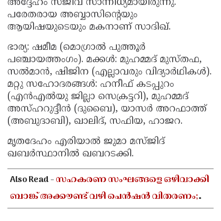
അദ്ദേഹം സജീവ സാന്നിധ്യമായിരുന്നു.
പരേതരായ അബ്ബാസിന്റെയും
ആയിഷയുടെയും മകനാണ് സാദിഖ്.
ഭാര്യ: ഷമീമ (മൊഗ്രാൽ പുത്തൂർ
പഞ്ചായത്തംഗം). മക്കൾ: മുഹമ്മദ് മുസ്തഫ,
സൽമാൻ, ഷിജിന (എല്ലാവരും വിദ്യാർഥികൾ).
മറ്റു സഹോദരങ്ങൾ: ഹനീഫ് കടപ്പുറം
(എൻഎൽയു ജില്ലാ സെക്രട്ടറി), മുഹമ്മദ്
അസ്ഹറുദ്ദീൻ (ദുബൈ), യാസർ അറഫാത്ത്
(അബുദാബി), ഖാലിദ്, സഫിയ, ഹാജറ.
മൃതദേഹം എരിയാൽ ജുമാ മസ്ജിദ്
ഖബർസ്ഥാനിൽ ഖബറടക്കി.
Also Read -
സഹകരണ സംഘങ്ങളെ ഒഴിവാക്കി
ബാങ്ക് അക്കൗണ്ട് വഴി പെൻഷൻ വിതരണം;
ആശയക്കുഴപ്പത്തിൽ ഗുണഭോക്താക്കൾ