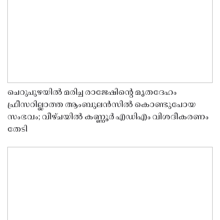
ചെറുപുഴയിൽ മരിച്ച രാജേഷിൻ്റെ മൃതദേഹം
ഫ്രീസറില്ലാത്ത ആംബുലൻസിൽ കൊണ്ടുപോയ
സംഭവം; വീഴ്ചയിൽ കണ്ണൂർ എഡിഎം വിശദീകരണം
തേടി