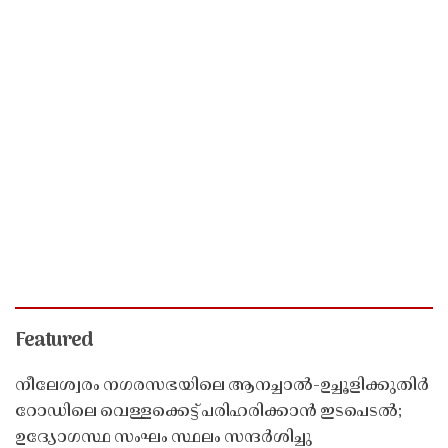
Featured
നീലേശ്വരം നഗരസഭയിലെ ആനച്ചാൽ-ഉച്ചൂളിക്കുതിർ
റോഡിലെ വെള്ളക്കെട്ട് പരിഹരിക്കാൻ ഇടപെടൽ;
ഉദ്യോഗസ്ഥ സംഘം സ്ഥലം സന്ദർശിച്ചു