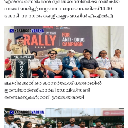
‘എൻഡോസൾഫാൻ ദുരിതബാധിതർക്ക് നൽകിയ
വാക്ക് പാലിച്ചു’; സ്നേഹസാന്ത്വനം പദ്ധതിക്ക് 14.40
കോടി, സ്വാഗതം ചെയ്ത് കല്ലട്ര മാഹിൻ എംഎൽഎ
ലഹരിക്കെതിരെ കാസർകോട് നഗരത്തിൽ
ഇരമ്പിയാർത്ത് ഹാർലി ഡേവിഡ്‌സൺ
ബൈക്കുകൾ; റാലി ശ്രദ്ധേയമായി