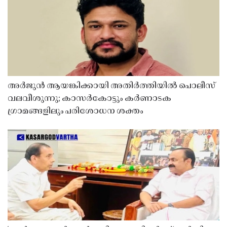
അർജുൻ ആയങ്കിക്കായി അതിർത്തിയിൽ പൊലീസ്
വലവീശുന്നു; കാസർകോട്ടും കർണാടക
ഗ്രാമങ്ങളിലും പരിശോധന ശക്തം