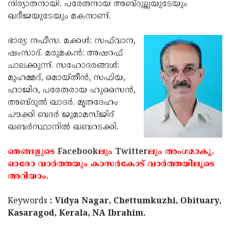
Election
നിര്യാതനായി. പരേതനായ അബ്ദുല്ലയുടേയും
Maha
ഖദീജയുടേയും മകനാണ്.
Shivarathri
International
Women's
ഭാര്യ: നഫീസ. മക്കള്‍: സഫ്‌വാന,
Anti-
ഷംസാദ്. മരുമകന്‍: അഷറഫ്
Day
Drug
Attukal
ചാലക്കുന്ന്. സഹോദരങ്ങള്‍:
Campaign
Pongala
മുഹമ്മദ്, മൊയ്തീന്‍, സഫിയ,
Holi
ഹാജിറ, പരേതരായ ഹുസൈന്‍,
2025
2025
IPL
അബ്ദുല്‍ ഖാദര്‍. മൃതദേഹം
2025
ചൗക്കി ബദര്‍ ജുമാമസ്ജിദ്
Eid
ഖബര്‍സ്ഥാനില്‍ ഖബറടക്കി.
Al-
Waqf
Fitr
Bill
ഞങ്ങളുടെ
Facebook
ലും
Twitter
ലും അംഗമാകൂ.
Vishu
ഓരോ വാര്‍ത്തയും കാസര്‍കോട് വാര്‍ത്തയിലൂടെ
2025
Controversy
Festival
Good
അറിയാം.
2025
Friday
Easter
Keywords
: Vidya Nagar, Chettumkuzhi, Obituary,
Observance
Sunday
By-
Kasaragod, Kerala, NA Ibrahim.
2025
2025
Election
Bihar