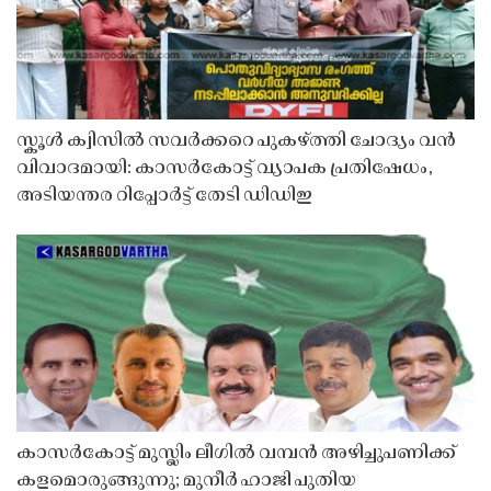
സ്കൂൾ ക്വിസിൽ സവർക്കറെ പുകഴ്ത്തി ചോദ്യം വൻ
വിവാദമായി: കാസർകോട്ട് വ്യാപക പ്രതിഷേധം,
അടിയന്തര റിപ്പോർട്ട് തേടി ഡിഡിഇ
കാസർകോട്ട് മുസ്ലിം ലീഗിൽ വമ്പൻ അഴിച്ചുപണിക്ക്
കളമൊരുങ്ങുന്നു; മുനീർ ഹാജി പുതിയ