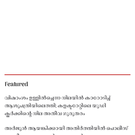
Featured
വിഷാംശം ഉള്ളിൽച്ചെന്ന നിലയിൽ കാറോടിച്ച്
ആശുപത്രിയിലെത്തി; കളക്ടറേറ്റിലെ യുഡി
ക്ലർക്കിൻ്റെ നില അതീവ ഗുരുതരം
അർജുൻ ആയങ്കിക്കായി അതിർത്തിയിൽ പൊലീസ്