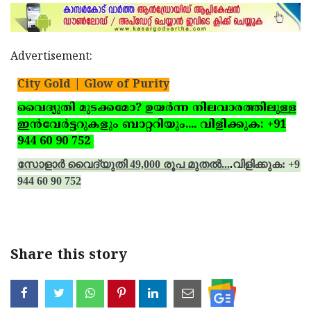
Updates
Assembly
Kerala
Polls
Local
Look
Advertisement:
Body
Back
City Gold | Glow of Purity
Election
2025
വൈദ്യുതി മുടക്കമോ? ഉയര്‍ന്ന നിലവാരത്തിലുള്ള
ഇന്‍വേര്‍ട്ടറുകളും ബാറ്ററിയും.... വിളിക്കുക: +91
944 60 90 752
സോളാര്‍ വൈദ്യുതി 49,000 രൂപ മുതല്‍...
.
വിളിക്കുക: +91
944 60 90 752
Share this story