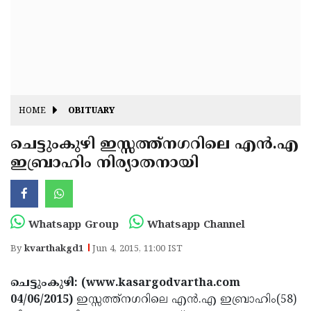
Fitr
May
Day
Eid
Al
Independence
Ad'ha
Day
Onam
HOME
OBITUARY
J&K
State
ചെട്ടുംകുഴി ഇസ്സത്ത്‌നഗറിലെ എന്‍.എ
Haryana
ഇബ്രാഹിം നിര്യാതനായി
Assembly
State
Diwali
Elections
Assembly
Christmas
Elections
New-
Whatsapp Group
Whatsapp Channel
Year
Republic
By
kvarthakgd1
Jun 4, 2015, 11:00 IST
Day
Budget
ചെട്ടുംകുഴി: (www.kasargodvartha.com
Delhi
04/06/2015)
ഇസ്സത്ത്‌നഗറിലെ എന്‍.എ ഇബ്രാഹിം(58)