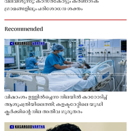
വലവീശുന്നു; കാസർകോട്ടും കർണാടക
ഗ്രാമങ്ങളിലും പരിശോധന ശക്തം
Recommended
വിഷാംശം ഉള്ളിൽച്ചെന്ന നിലയിൽ കാറോടിച്ച്
ആശുപത്രിയിലെത്തി; കളക്ടറേറ്റിലെ യുഡി
ക്ലർക്കിൻ്റെ നില അതീവ ഗുരുതരം