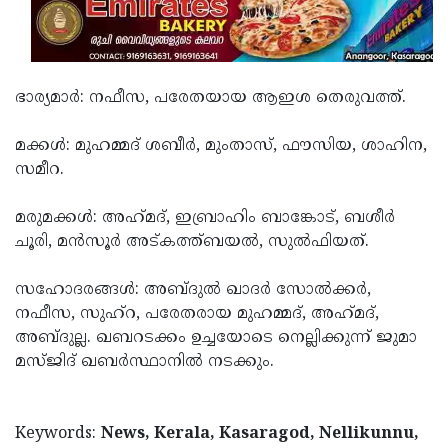
Updates
Assembly
Kerala
Polls
Local
Look
Body
ഭാര്യമാർ: നഫീസ, പരേതയായ ആഇശ തെരുവത്ത്.
Back
Election
2025
മക്കൾ: മുഹമ്മദ് ശബീർ, മുംതാസ്, ഫൗസിയ, ശാഹിന,
സമീറ.
മരുമക്കൾ: അഹ്‌മദ്‌, ഇബ്രാഹിം ബാങ്കോട്, ബശീർ
ചൂരി, മൻസൂർ അട്കത്ത്ബയൽ, സുൽഫിയത്.
സഹോദരങ്ങൾ: അബ്ദുൽ ഖാദർ സോൽക്കർ,
നഫീസ, സുഹ്റ, പരേതരായ മുഹമ്മദ്, അഹ്‌മദ്‌,
അബ്ദുല്ല. ഖബറടക്കം ഉച്ചയോടെ നെല്ലിക്കുന്ന് ജുമാ
മസ്ജിദ് ഖബർസ്ഥാനിൽ നടക്കും.
Keywords:
News, Kerala, Kasaragod, Nellikunnu,