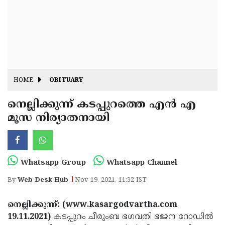
Fitr
May
Day
Eid
Al
Independence
Ad'ha
Day
Onam
HOME
OBITUARY
J&K
State
നെല്ലിക്കുന്ന് കടപ്പുറത്തെ എൻ എ
Haryana
മൂസ നിര്യാതനായി
Assembly
State
Diwali
Elections
Assembly
Christmas
Elections
New-
Whatsapp Group
Whatsapp Channel
Year
Republic
By
Web Desk Hub
Nov 19, 2021, 11:32 IST
Day
Budget
നെല്ലിക്കുന്ന്: (www.kasargodvartha.com
Delhi
19.11.2021)
കടപ്പുറം ചീരുംബ ഭഗവതി ഭജന റോഡിൽ