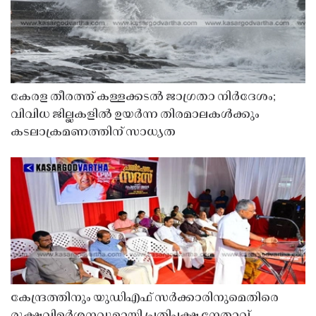
കേരള തീരത്ത് കള്ളക്കടൽ ജാഗ്രതാ നിർദേശം;
വിവിധ ജില്ലകളിൽ ഉയർന്ന തിരമാലകൾക്കും
കടലാക്രമണത്തിന് സാധ്യത
കേന്ദ്രത്തിനും യുഡിഎഫ് സർക്കാരിനുമെതിരെ
രൂക്ഷവിമർശനവുമായി പ്രതിപക്ഷ നേതാവ്