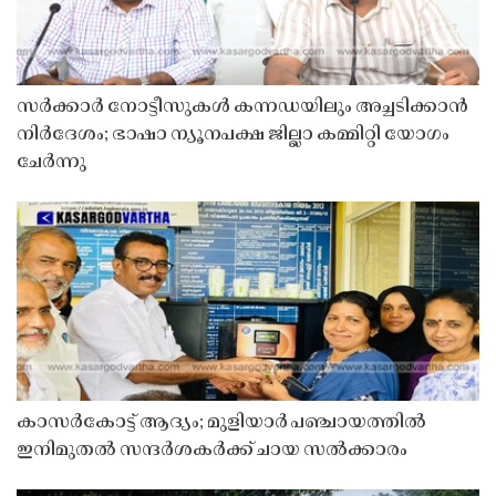
സർക്കാർ നോട്ടീസുകൾ കന്നഡയിലും അച്ചടിക്കാൻ
നിർദേശം; ഭാഷാ ന്യൂനപക്ഷ ജില്ലാ കമ്മിറ്റി യോഗം
ചേർന്നു
കാസർകോട്ട് ആദ്യം; മുളിയാർ പഞ്ചായത്തിൽ
ഇനിമുതൽ സന്ദർശകർക്ക് ചായ സൽക്കാരം