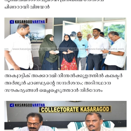
പിണറായി വിജയൻ
അക്വാട്ടിക് അക്കാദമി നീന്തൽക്കുളത്തിൽ കലക്ടർ
അർജുൻ പാണ്ഡ്യൻ്റെ സന്ദർശനം; അടിസ്ഥാന
സൗകര്യങ്ങൾ മെച്ചപ്പെടുത്താൻ നിർദേശം