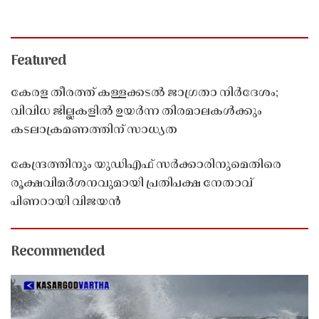
Featured
കേരള തീരത്ത് കള്ളക്കടൽ ജാഗ്രതാ നിർദേശം;
വിവിധ ജില്ലകളിൽ ഉയർന്ന തിരമാലകൾക്കും
കടലാക്രമണത്തിന് സാധ്യത
കേന്ദ്രത്തിനും യുഡിഎഫ് സർക്കാരിനുമെതിരെ
രൂക്ഷവിമർശനവുമായി പ്രതിപക്ഷ നേതാവ്
പിണറായി വിജയൻ
Recommended