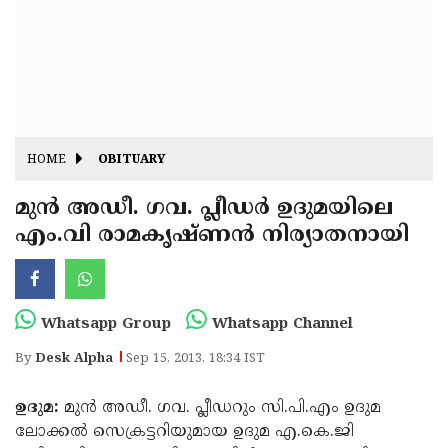
Fitr
May
Day
Eid
Al
Independence
Ad'ha
Day
Onam
HOME
OBITUARY
J&K
State
മുന്‍ അഡീ. ഗവ. പ്ലീഡര്‍ ഉദുമയിലെ
Haryana
എം.വി രാമകൃഷ്ണന്‍ നിര്യാതനായി
Assembly
State
Diwali
Elections
Assembly
Christmas
Elections
New-
Whatsapp Group
Whatsapp Channel
Year
Republic
By
Desk Alpha
Sep 15, 2013, 18:34 IST
Day
Budget
ഉദുമ:
മുന്‍ അഡീ. ഗവ. പ്ലീഡറും സി.പി.എം ഉദുമ
Delhi
ലോക്കല്‍ സെക്രട്ടറിയുമായ ഉദുമ എ.കെ.ജി