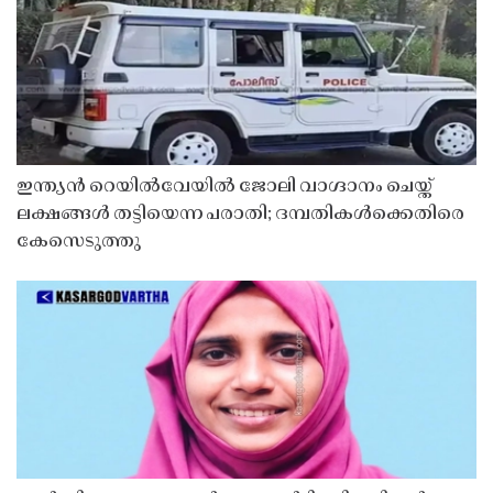
ഇന്ത്യൻ റെയിൽവേയിൽ ജോലി വാഗ്ദാനം ചെയ്ത്
ലക്ഷങ്ങൾ തട്ടിയെന്ന പരാതി; ദമ്പതികൾക്കെതിരെ
കേസെടുത്തു