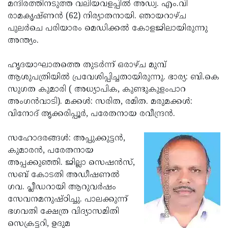
Election
മന്ദിരത്തിനടുത്ത വലിയവളപ്പില്‍ അഡ്വ. എം.വി
Maha
രാമകൃഷ്ണന്‍ (62) നിര്യാതനായി. ഞായറാഴ്ച
Shivarathri
International
പുലര്‍ചെ പരിയാരം മെഡിക്കല്‍ കോളജിലായിരുന്നു
Women's
അന്ത്യം.
Anti-
Day
Drug
Attukal
ഹൃദയാഘാതത്തെ തുടര്‍ന്ന് ഒരാഴ്ച മുമ്പ്
Campaign
Pongala
ആശുപത്രിയില്‍ പ്രവേശിപ്പിച്ചതായിരുന്നു. ഭാര്യ: ബി.കെ
Holi
സുഗത കുമാരി ( അധ്യാപിക, കുണ്ടുകുളംപാറ
2025
2025
IPL
അംഗന്‍വാടി). മക്കള്‍: സരിത, രമിത. മരുമക്കള്‍:
2025
വിനോദ് തൃക്കരിപ്പൂര്‍, പരേതനായ രവീന്ദ്രന്‍.
Eid
Al-
Waqf
സഹോദരങ്ങള്‍: അപ്പുക്കുട്ടന്‍,
Fitr
Bill
കുമാരന്‍, പരേതനായ
Vishu
അപ്പക്കുഞ്ഞി. ജില്ലാ സെഷന്‍സ്,
2025
Controversy
Festival
Good
സബ് കോടതി അഡീഷണല്‍
2025
Friday
ഗവ. പ്ലീഡറായി ആറുവര്‍ഷം
Easter
സേവനമനുഷ്ഠിച്ചു. പാലക്കുന്ന്
Observance
Sunday
By-
ഭഗവതി ക്ഷേത്ര വിദ്യാസമിതി
2025
2025
Election
സെക്രട്ടറി, ഉദുമ
Bihar