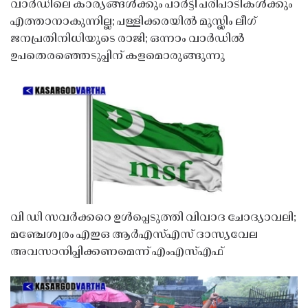
വാർഡിലെ കാര്യങ്ങൾക്കും പാർട്ടി പരിപാടികൾക്കും
എത്താനാകുന്നില്ല; പള്ളിക്കരയിൽ മുസ്ലിം ലീഗ്
ജനപ്രതിനിധിയുടെ രാജി; ഒന്നാം വാർഡിൽ
ഉപതെരഞ്ഞെടുപ്പിന് കളമൊരുങ്ങുന്നു
വി ഡി സവർക്കറെ ഉൾപ്പെടുത്തി വിവാദ ചോദ്യാവലി;
മഞ്ചേശ്വരം എഇഒ ആർഎസ്എസ് ദാസ്യവേല
അവസാനിപ്പിക്കണമെന്ന് എംഎസ്എഫ്