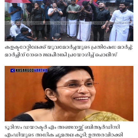
കളക്ടറേറ്റിലേക്ക് യുവമോർച്ചയുടെ പ്രതിഷേധ മാർച്ച്;
മാർച്ചിന് നേരെ ജലപീരങ്കി പ്രയോഗിച്ച് പൊലീസ്
ടൂറിസം ഡയറക്ടർ എം അഞ്ജനയ്ക്ക് ബിആർഡിസി
എംഡിയുടെ അധിക ചുമതല കൂടി; ഉത്തരവിറക്കി