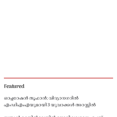
Featured
ഓപ്പറേഷൻ തൂഫാൻ; വിദ്യാനഗറിൽ
എംഡിഎംഎയുമായി 3 യുവാക്കൾ അറസ്റ്റിൽ