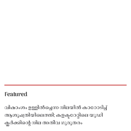
Featured
വിഷാംശം ഉള്ളിൽച്ചെന്ന നിലയിൽ കാറോടിച്ച്
ആശുപത്രിയിലെത്തി; കളക്ടറേറ്റിലെ യുഡി
ക്ലർക്കിൻ്റെ നില അതീവ ഗുരുതരം