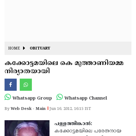
Fitr
May
Day
Eid
Al
Independence
Ad'ha
Day
Onam
HOME
OBITUARY
J&K
State
കക്കോട്ടമയിലെ കെ മുത്താണിയമ്മ
Haryana
നിര്യാതയായി
Assembly
State
Diwali
Elections
Assembly
Christmas
Elections
New-
Whatsapp Group
Whatsapp Channel
Year
Republic
By
Web Desk - Main
Jun 16, 2012, 16:15 IST
Day
Budget
പള്ളത്തിങ്കാല്‍:
Delhi
കക്കോട്ടമയിലെ പരേതനായ