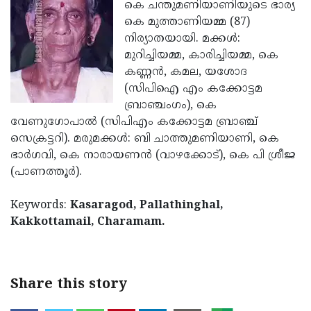
Election
കെ ചന്തുമണിയാണിയുടെ ഭാര്യ
Maha
കെ മുത്താണിയമ്മ (87)
Shivarathri
International
നിര്യാതയായി. മക്കള്‍:
Women's
മുറിച്ചിയമ്മ, കാരിച്ചിയമ്മ, കെ
Anti-
കണ്ണന്‍, കമല, യശോദ
Day
Drug
Attukal
(സിപിഐ എം കക്കോട്ടമ
Campaign
Pongala
ബ്രാഞ്ചംഗം), കെ
Holi
വേണുഗോപാല്‍ (സിപിഎം കക്കോട്ടമ ബ്രാഞ്ച്
2025
2025
IPL
സെക്രട്ടറി). മരുമക്കള്‍: ബി ചാത്തുമണിയാണി, കെ
2025
ഭാര്‍ഗവി, കെ നാരായണന്‍ (വാഴക്കോട്), കെ പി ശ്രീജ
Eid
(പാണത്തൂര്‍).
Al-
Waqf
Fitr
Bill
Keywords:
Kasaragod, Pallathinghal,
Vishu
Kakkottamail, Charamam.
2025
Controversy
Festival
Good
2025
Friday
Easter
Observance
Sunday
By-
Share this story
2025
2025
Election
Bihar