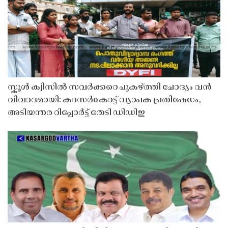
സ്കൂൾ ക്വിസിൽ സവർക്കറെ പുകഴ്ത്തി ചോദ്യം വൻ
വിവാദമായി: കാസർകോട്ട് വ്യാപക പ്രതിഷേധം,
അടിയന്തര റിപ്പോർട്ട് തേടി ഡിഡിഇ