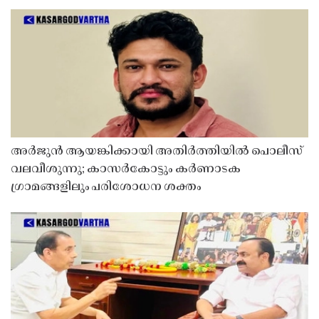
അർജുൻ ആയങ്കിക്കായി അതിർത്തിയിൽ പൊലീസ്
വലവീശുന്നു; കാസർകോട്ടും കർണാടക
ഗ്രാമങ്ങളിലും പരിശോധന ശക്തം