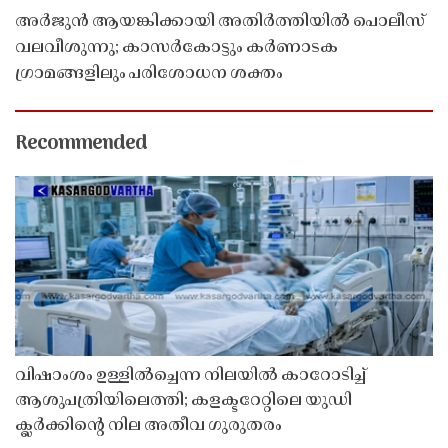
അർജുൻ ആയങ്കിക്കായി അതിർത്തിയിൽ പൊലീസ്
വലവീശുന്നു; കാസർകോട്ടും കർണാടക
ഗ്രാമങ്ങളിലും പരിശോധന ശക്തം
Recommended
വിഷാംശം ഉള്ളിൽച്ചെന്ന നിലയിൽ കാറോടിച്ച്
ആശുപത്രിയിലെത്തി; കളക്ടറേറ്റിലെ യുഡി
ക്ലർക്കിൻ്റെ നില അതീവ ഗുരുതരം