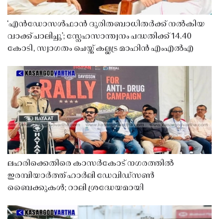
‘എൻഡോസൾഫാൻ ദുരിതബാധിതർക്ക് നൽകിയ
വാക്ക് പാലിച്ചു’; സ്നേഹസാന്ത്വനം പദ്ധതിക്ക് 14.40
കോടി, സ്വാഗതം ചെയ്ത് കല്ലട്ര മാഹിൻ എംഎൽഎ
ലഹരിക്കെതിരെ കാസർകോട് നഗരത്തിൽ
ഇരമ്പിയാർത്ത് ഹാർലി ഡേവിഡ്‌സൺ
ബൈക്കുകൾ; റാലി ശ്രദ്ധേയമായി