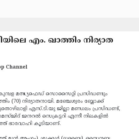
ടിയിലെ എം. ഖാത്തിം നിര്യാത
p Channel
ുമ്പള മത്സ്യഫെഡ് സൊസൈറ്റി പ്രസിഡണ്ടും
ിം (70) നിര്യാതനായി. മഞ്ചേശ്വരം ബ്ലോക്ക്
യതൊഴിലാളി എസ്.ടി.യു ജില്ലാ മണ്ഡലം പ്രസിഡണ്ട്,
സ്ജിദ് ജനറല്‍ സെക്രട്ടറി എന്നീ നിലകളില്‍
അത്ത് ഭാരവാഹി കൂടിയാണ്.
യത്ത് മുന്‍ അംഗം), ശുക്കൂര്‍ (ദുബൈ), സൈനബ,