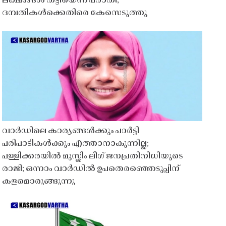
ലക്ഷങ്ങൾ തട്ടിയെന്ന പരാതി;
ദമ്പതികൾക്കെതിരെ കേസെടുത്തു
വാർഡിലെ കാര്യങ്ങൾക്കും പാർട്ടി
പരിപാടികൾക്കും എത്താനാകുന്നില്ല;
പള്ളിക്കരയിൽ മുസ്ലിം ലീഗ് ജനപ്രതിനിധിയുടെ
രാജി; ഒന്നാം വാർഡിൽ ഉപതെരഞ്ഞെടുപ്പിന്
കളമൊരുങ്ങുന്നു