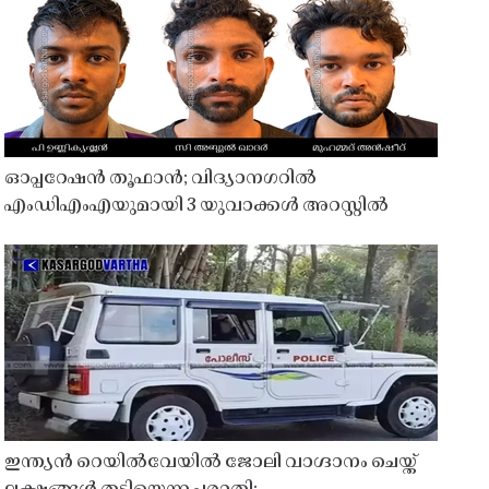
ഓപ്പറേഷൻ തൂഫാൻ; വിദ്യാനഗറിൽ
എംഡിഎംഎയുമായി 3 യുവാക്കൾ അറസ്റ്റിൽ
ഇന്ത്യൻ റെയിൽവേയിൽ ജോലി വാഗ്ദാനം ചെയ്ത്