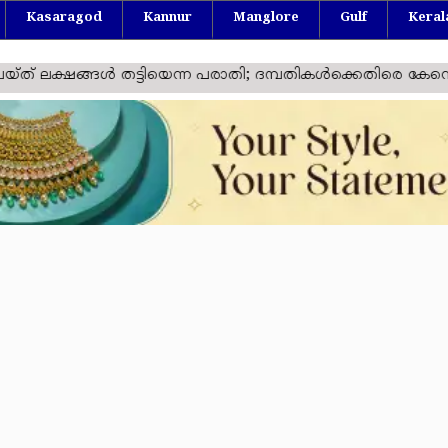
Kasaragod
Kannur
Manglore
Gulf
Keral