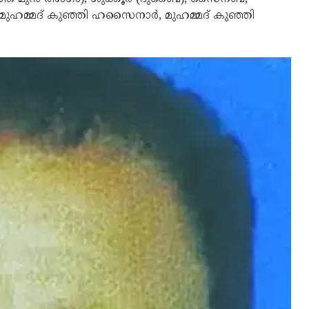
, മുഹമ്മദ് കുഞ്ഞി ഹസൈനാര്‍, മുഹമ്മദ് കുഞ്ഞി