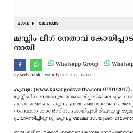
HOME
OBITUARY
മുസ്ലിം ലീഗ് നേതാവ് കോയിപ്പാ
നായി
Whatsapp Group
Whatsap
By
Web Desk - Main
Jan 7, 2017, 08:00 IST
കുമ്പള: (www.kasargodvartha.com 07/01/2017)
ക
മുസ്ലീംലീഗ് നേതാവുമായ കോയിപ്പാടിയിലെ എം. ഖാത്ത
പഞ്ചായത്തംഗം, കുമ്പള ഗ്രാമ പഞ്ചായത്തംഗം, മത്സ്
സംസ്ഥാന കൗണ്‍സില്‍, കോയിപ്പാടി രിഫാഇയ്യ ജുമാമ
പ്രവര്‍ത്തിച്ചിരുന്നു. കുമ്പള മേഖല സംയുക്ത ജമാ
ഭാര്യ: ഖദീജ. മക്കള്‍: മൈമൂന (കുമ്പള ഗ്രാമപഞ്ചാ