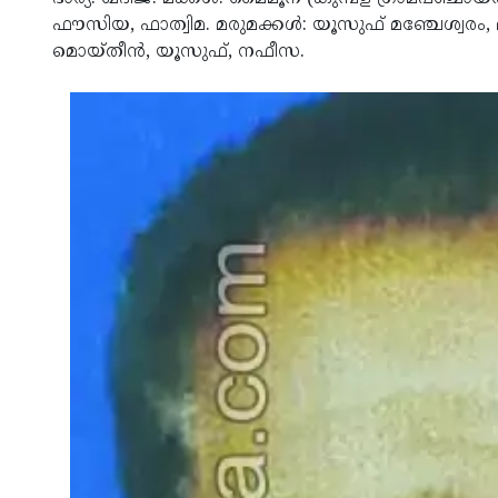
ഫൗസിയ, ഫാത്വിമ. മരുമക്കള്‍: യൂസുഫ് മഞ്ചേശ്വരം
മൊയ്തീന്‍, യൂസുഫ്, നഫീസ.