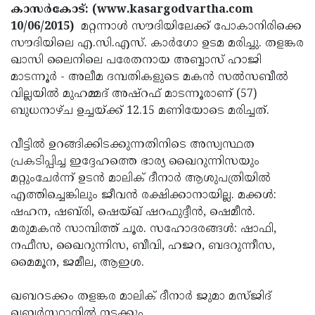
Election
Maha
കാസര്‍കോട്: (www.kasargodvartha.com
10/06/2015)
മറ്റന്നാള്‍ സൗദിയിലേക്ക് പോകാനിരിക്കെ
Shivarathri
International
സൗദിയിലെ എ.സി.എസ്. കാര്‍ഗോ ഉടമ മരിച്ചു. തളങ്കര
Women's
Anti-
ഖാസി ലൈനിലെ പരേതനായ അബ്ബാസ് ഹാജി
മാടന്നൂര്‍ - അലീമ ദമ്പതികളുടെ മകന്‍ സല്‍സബീല്‍
Day
Drug
Attukal
വില്ലയില്‍ മുഹമ്മദ് അഷ്‌റഫ് മാടന്നൂരാണ് (57)
Campaign
Pongala
Holi
ബുധനാഴ്ച ഉച്ചയ്ക്ക് 12.15 മണിയോടെ മരിച്ചത്.
2025
2025
IPL
വീട്ടില്‍ ഉറങ്ങിക്കിടക്കുന്നതിനിടെ അസ്വസ്ഥത
2025
Eid
പ്രകടിപ്പിച്ച ഇദ്ദേഹത്തെ ഭാര്യ ഖൈറുന്നിസയും
മറ്റുംചേര്‍ന്ന് ഉടന്‍ മാലിക് ദീനാര്‍ ആശുപത്രിയില്‍
Al-
Waqf
എത്തിച്ചെങ്കിലും ജീവന്‍ രക്ഷിക്കാനായില്ല. മക്കള്‍:
Fitr
Bill
Vishu
ഷഹന, ഷബ്‌രി, ഷെയ്ഖ് ഷറഫുദ്ദീന്‍, ഷെമീന്‍.
മരുമകന്‍ സാമ്പിത്ത് ചൂര. സഹോദരങ്ങള്‍: ഷാഫി,
2025
Controversy
Festival
Good
നഫീസ, ഖൈറുന്നിസ, ബീവി, ഹജറ, ബദറുന്നീസ,
2025
Friday
Easter
മൈമൂന, ജമീല, ആഇശ.
Observance
Sunday
By-
ഖബറടക്കം തളങ്കര മാലിക് ദീനാര്‍ ജുമാ മസ്ജിദ്
2025
2025
Election
Bihar
ഖബര്‍സ്ഥാനില്‍ നടക്കും.