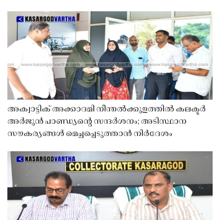
അക്വാട്ടിക് അക്കാദമി നീന്തൽക്കുളത്തിൽ കലക്ടർ
അർജുൻ പാണ്ഡ്യൻ്റെ സന്ദർശനം; അടിസ്ഥാന
സൗകര്യങ്ങൾ മെച്ചപ്പെടുത്താൻ നിർദേശം