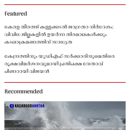
Featured
കേരള തീരത്ത് കള്ളക്കടൽ ജാഗ്രതാ നിർദേശം;
വിവിധ ജില്ലകളിൽ ഉയർന്ന തിരമാലകൾക്കും
കടലാക്രമണത്തിന് സാധ്യത
കേന്ദ്രത്തിനും യുഡിഎഫ് സർക്കാരിനുമെതിരെ
രൂക്ഷവിമർശനവുമായി പ്രതിപക്ഷ നേതാവ്
പിണറായി വിജയൻ
Recommended