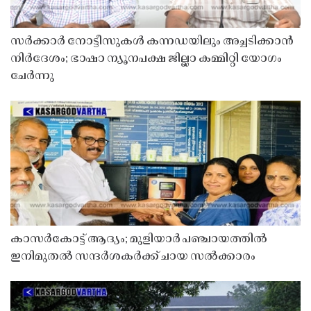
സർക്കാർ നോട്ടീസുകൾ കന്നഡയിലും അച്ചടിക്കാൻ
നിർദേശം; ഭാഷാ ന്യൂനപക്ഷ ജില്ലാ കമ്മിറ്റി യോഗം
ചേർന്നു
കാസർകോട്ട് ആദ്യം; മുളിയാർ പഞ്ചായത്തിൽ
ഇനിമുതൽ സന്ദർശകർക്ക് ചായ സൽക്കാരം