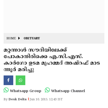
Fitr
May
Day
Eid
Al
Independence
Ad'ha
Day
Onam
HOME
OBITUARY
J&K
State
മറ്റന്നാള്‍ സൗദിയിലേക്ക്
Haryana
പോകാനിരിക്കെ എ.സി.എസ്.
Assembly
State
Diwali
കാര്‍ഗോ ഉടമ മുഹമ്മദ് അഷ്‌റഫ് മാട
Elections
Assembly
Christmas
ന്നൂര്‍ മരിച്ചു
Elections
New-
Year
Republic
Whatsapp Group
Whatsapp Channel
Day
Budget
By
Desk Delta
Jun 10, 2015, 12:43 IST
Delhi