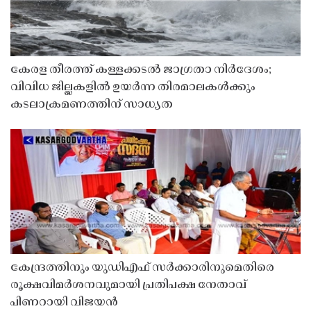
കേരള തീരത്ത് കള്ളക്കടൽ ജാഗ്രതാ നിർദേശം;
വിവിധ ജില്ലകളിൽ ഉയർന്ന തിരമാലകൾക്കും
കടലാക്രമണത്തിന് സാധ്യത
കേന്ദ്രത്തിനും യുഡിഎഫ് സർക്കാരിനുമെതിരെ
രൂക്ഷവിമർശനവുമായി പ്രതിപക്ഷ നേതാവ്
പിണറായി വിജയൻ