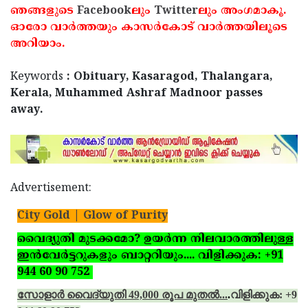
ഞങ്ങളുടെ
Facebook
ലും
Twitter
ലും അംഗമാകൂ.
ഓരോ വാര്‍ത്തയും കാസര്‍കോട് വാര്‍ത്തയിലൂടെ
അറിയാം.
Keywords
: Obituary, Kasaragod, Thalangara,
Kerala, Muhammed Ashraf Madnoor passes
away.
Advertisement:
City Gold | Glow of Purity
വൈദ്യുതി മുടക്കമോ? ഉയര്‍ന്ന നിലവാരത്തിലുള്ള
ഇന്‍വേര്‍ട്ടറുകളും ബാറ്ററിയും.... വിളിക്കുക: +91
944 60 90 752
സോളാര്‍ വൈദ്യുതി 49,000 രൂപ മുതല്‍...
.
വിളിക്കുക: +91