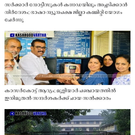
സർക്കാർ നോട്ടീസുകൾ കന്നഡയിലും അച്ചടിക്കാൻ
നിർദേശം; ഭാഷാ ന്യൂനപക്ഷ ജില്ലാ കമ്മിറ്റി യോഗം
ചേർന്നു
കാസർകോട്ട് ആദ്യം; മുളിയാർ പഞ്ചായത്തിൽ
ഇനിമുതൽ സന്ദർശകർക്ക് ചായ സൽക്കാരം