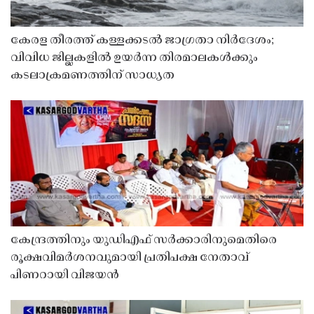
കേരള തീരത്ത് കള്ളക്കടൽ ജാഗ്രതാ നിർദേശം;
വിവിധ ജില്ലകളിൽ ഉയർന്ന തിരമാലകൾക്കും
കടലാക്രമണത്തിന് സാധ്യത
കേന്ദ്രത്തിനും യുഡിഎഫ് സർക്കാരിനുമെതിരെ
രൂക്ഷവിമർശനവുമായി പ്രതിപക്ഷ നേതാവ്
പിണറായി വിജയൻ