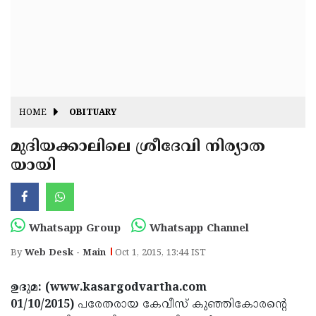
Fitr
May
Day
Eid
Al
Independence
Ad'ha
Day
Onam
HOME
OBITUARY
J&K
State
മുദിയക്കാലിലെ ശ്രീദേവി നിര്യാത
Haryana
യായി
Assembly
State
Diwali
Elections
Assembly
Christmas
Elections
New-
Whatsapp Group
Whatsapp Channel
Year
Republic
By
Web Desk - Main
Oct 1, 2015, 13:44 IST
Day
Budget
ഉദുമ: (www.kasargodvartha.com
Delhi
01/10/2015)
പരേതരായ കേവീസ് കുഞ്ഞികോരന്റെ