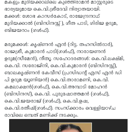
Election
മകളും മുദിയക്കാലിലെ കുഞ്ഞിരാമന്‍ മാസ്റ്റരുടെ
Maha
ഭാര്യയുമായ കെ.വി.ശ്രീദേവി നിര്യാതയായി.
Shivarathri
International
മക്കള്‍: ശോഭ കാസര്‍കോട്, രാജേന്ദ്രനാഥ്
Women's
മുദിയക്കാല്‍ (ബിസിനസ്സ് ), ഗീത പാടി, ഗിരിജ ഉദുമ,
Anti-
ബിജയറാം (ഗള്‍ഫ്).
Day
Drug
Attukal
Campaign
Pongala
മരുമക്കള്‍: കൃഷ്ണന്‍ എന്‍ (റിട്ട. തഹസില്‍ദാര്‍),
Holi
രാജശ്രീ, കുമാരന്‍ പാടി(ഗള്‍ഫ്), നാരായണന്‍
2025
2025
IPL
ഉദുമ(സീമേന്‍), നീതൂ. സഹോദരങ്ങള്‍: കെ.വി.ലക്ഷ്മി,
2025
കെ.വി. സരോജിനി, കെ.വി.കുമാരന്‍ (ബിസിനസ്സ്),
Eid
ബാലകൃഷ്ണന്‍ കേവീസ് (പ്രസിഡന്റ് എസ് എന്‍ ഡി
Al-
Waqf
പി ഉദുമ യൂണിയന്‍) കെ.വി.താരാമണി, കെ.വി.
Fitr
Bill
കമലാക്ഷന്‍(ഗള്‍ഫ്), കെ.വി.അമ്പാടി മോഹന്‍
Vishu
(ബിസിനസ്), കെ.വി. പുരുഷോത്തമന്‍ (ഗള്‍ഫ്),
2025
Controversy
Festival
Good
കെ.വി.ജയരാജ് (ഗള്‍ഫ്), കെ.വി.ഉഷ,
2025
Friday
കെ.വി.രതീഷ്(ഗള്‍ഫ്). സംസ്‌ക്കാരം വെള്ളിയാഴ്ച
Easter
രാവിലെ ഒമ്പത് മണിക്ക് നടക്കും.
Observance
Sunday
By-
2025
2025
Election
Bihar