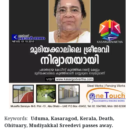
Updates
Assembly
Kerala
Polls
Local
Look
Body
Back
Election
2025
Keywords:
Uduma, Kasaragod, Kerala, Death,
Obituary, Mudiyakkal Sreedevi passes away.