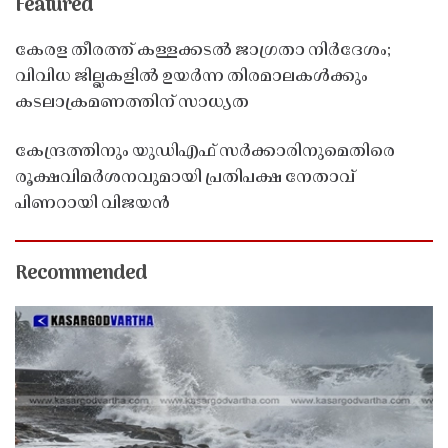
Featured
കേരള തീരത്ത് കള്ളക്കടൽ ജാഗ്രതാ നിർദേശം;
വിവിധ ജില്ലകളിൽ ഉയർന്ന തിരമാലകൾക്കും
കടലാക്രമണത്തിന് സാധ്യത
കേന്ദ്രത്തിനും യുഡിഎഫ് സർക്കാരിനുമെതിരെ
രൂക്ഷവിമർശനവുമായി പ്രതിപക്ഷ നേതാവ്
പിണറായി വിജയൻ
Recommended