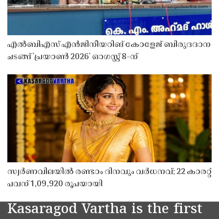
എൽബിഎസ് എൻജിനീയറിങ് കോളേജ് ബിരുദദാന
ചടങ്ങ് 'പ്രയാൺ 2026' ഓഗസ്റ്റ് 8-ന്
സ്വർണവിലയിൽ രണ്ടാം ദിനവും വർധനവ്; 22 കാരറ്റ്
പവന് 1,09,920 രൂപയായി
Kasaragod Vartha is the first