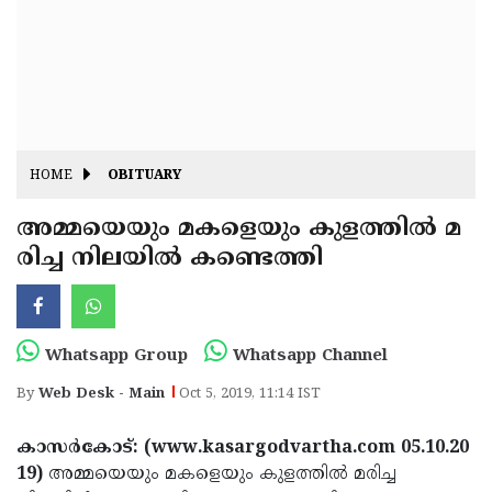
Fitr
May
Day
Eid
Al
Independence
Ad'ha
Day
Onam
HOME
OBITUARY
J&K
State
അമ്മയെയും മകളെയും കുളത്തില്‍ മ
Haryana
രിച്ച നിലയില്‍ കണ്ടെത്തി
Assembly
State
Diwali
Elections
Assembly
Christmas
Elections
New-
Whatsapp Group
Whatsapp Channel
Year
Republic
By
Web Desk - Main
Oct 5, 2019, 11:14 IST
Day
Budget
കാസര്‍കോട്: (www.kasargodvartha.com 05.10.20
Delhi
19)
അമ്മയെയും മകളെയും കുളത്തില്‍ മരിച്ച