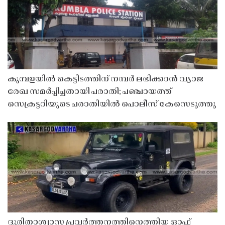
കുമ്പളയിൽ കെട്ടിടത്തിന് നമ്പർ ലഭിക്കാൻ വ്യാജ
രേഖ സമർപ്പിച്ചതായി പരാതി; പഞ്ചായത്ത്
സെക്രട്ടറിയുടെ പരാതിയിൽ പൊലീസ് കേസെടുത്തു
ദുരിതാശ്വാസ പ്രവർത്തനത്തിനെത്തിയ ഓഫ്