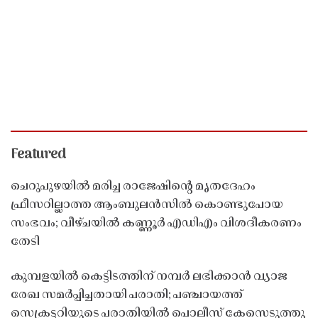
Featured
ചെറുപുഴയിൽ മരിച്ച രാജേഷിൻ്റെ മൃതദേഹം
ഫ്രീസറില്ലാത്ത ആംബുലൻസിൽ കൊണ്ടുപോയ
സംഭവം; വീഴ്ചയിൽ കണ്ണൂർ എഡിഎം വിശദീകരണം
തേടി
കുമ്പളയിൽ കെട്ടിടത്തിന് നമ്പർ ലഭിക്കാൻ വ്യാജ
രേഖ സമർപ്പിച്ചതായി പരാതി; പഞ്ചായത്ത്
സെക്രട്ടറിയുടെ പരാതിയിൽ പൊലീസ് കേസെടുത്തു