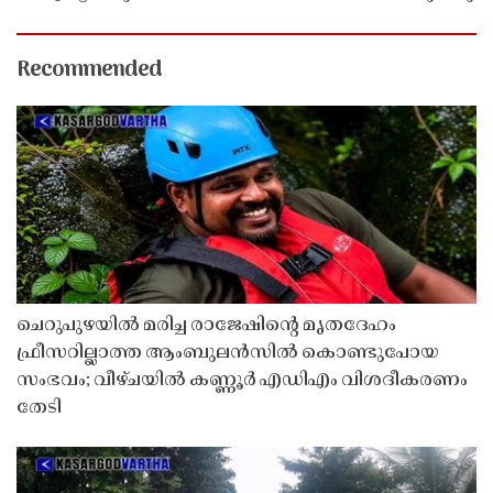
Recommended
ചെറുപുഴയിൽ മരിച്ച രാജേഷിൻ്റെ മൃതദേഹം
ഫ്രീസറില്ലാത്ത ആംബുലൻസിൽ കൊണ്ടുപോയ
സംഭവം; വീഴ്ചയിൽ കണ്ണൂർ എഡിഎം വിശദീകരണം
തേടി