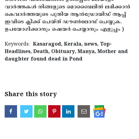
വാർത്തകൾ നിങ്ങളുടെ മൊബൈലിൽ ലഭിക്കാൻ
കെവാർത്തയുടെ പുതിയ ആൻഡ്രോയിഡ് ആപ്പ്
ഇവിടെ ക്ലിക്ക് ചെയ്ത് ഡൗൺലോഡ് ചെയ്യുക.
ഉപയോഗിക്കാനും ഷെയർ ചെയ്യാനും എളുപ്പം )
Keywords:
Kasaragod, Kerala, news, Top-
Headlines, Death, Obituary, Manya, Mother and
daughter found dead in Pond
< !- START disable copy paste -->
Share this story