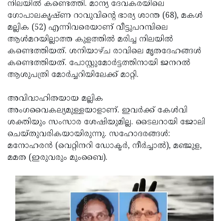
Election
നിലയില്‍ കണ്ടെത്തി. മാന്യ ദേവകരയിലെ
Maha
ഗോപാലകൃഷ്ണ റാവുവിന്റെ ഭാര്യ ശാന്ത (68), മകള്‍
Shivarathri
International
മല്ലിക (52) എന്നിവരെയാണ് വീട്ടുപറമ്പിലെ
Women's
ആള്‍മറയില്ലാത്ത കുളത്തില്‍ മരിച്ച നിലയില്‍
Anti-
കണ്ടെത്തിയത്. ശനിയാഴ്ച രാവിലെ മൃതദേഹങ്ങള്‍
Day
Drug
Attukal
കണ്ടെത്തിയത്. പോസ്റ്റുമോര്‍ട്ടത്തിനായി ജനറല്‍
Campaign
Pongala
ആശുപത്രി മോര്‍ച്ചറിയിലേക്ക് മാറ്റി.
Holi
2025
2025
IPL
അവിവാഹിതയായ മല്ലിക
2025
അംഗവൈകല്യമുള്ളയാളാണ്. ഇവര്‍ക്ക് കേള്‍വി
Eid
ശക്തിയും സംസാര ശേഷിയുമില്ല. ടൈലറായി ജോലി
Al-
Waqf
ചെയ്തുവരികയായിരുന്നു. സഹോദരങ്ങള്‍:
Fitr
Bill
മനോഹരന്‍ (വെറ്റിനറി ഡോക്ടര്‍, നീര്‍ച്ചാല്‍), മഞ്ജുള,
Vishu
മമത (ഇരുവരും മുംബൈ).
2025
Controversy
Festival
Good
2025
Friday
Easter
Observance
Sunday
By-
2025
2025
Election
Bihar