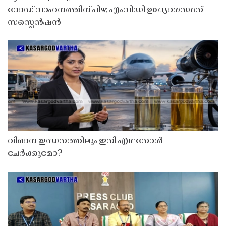
റോഡ് വാഹനത്തിന് പിഴ; എംവിഡി ഉദ്യോഗസ്ഥന്
സസ്പെൻഷൻ
വിമാന ഇന്ധനത്തിലും ഇനി എഥനോൾ
ചേർക്കുമോ?