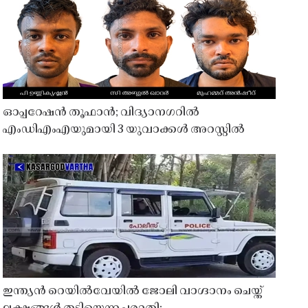
ഓപ്പറേഷൻ തൂഫാൻ; വിദ്യാനഗറിൽ
എംഡിഎംഎയുമായി 3 യുവാക്കൾ അറസ്റ്റിൽ
ഇന്ത്യൻ റെയിൽവേയിൽ ജോലി വാഗ്ദാനം ചെയ്ത്