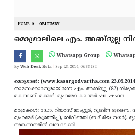
HOME
OBITUARY
മൊഗ്രാലിലെ എം. അബ്ദുല്ല നി
Whatsapp Group
Whatsap
By
Web Desk Beta
Sep 23, 2014, 08:33 IST
മൊഗ്രാല്‍: (www.kasargodvartha.com 23.09.2014
താമസക്കാരനുമായിരുന്ന എം. അബ്ദുല്ല (87) നിര്യ
മകനാണ്. മക്കള്‍: മുഹമ്മദ് കലന്തര്‍ ഷാ, ഷഫ്‌ന.
മരുമക്കള്‍: ഡോ. റിയാസ് മാംഗ്ലൂര്‍, റുബീന ദുബൈ
മുഹമ്മദ് (കുഞ്ഞിപ്പ), ബീവിഞ്ഞി (ബദ് രിയ നഗര്‍).
അങ്കണത്തില്‍ ഖബറടക്കി.