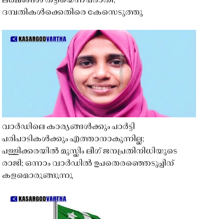
ലക്ഷങ്ങൾ തട്ടിയെന്ന പരാതി;
ദമ്പതികൾക്കെതിരെ കേസെടുത്തു
വാർഡിലെ കാര്യങ്ങൾക്കും പാർട്ടി
പരിപാടികൾക്കും എത്താനാകുന്നില്ല;
പള്ളിക്കരയിൽ മുസ്ലിം ലീഗ് ജനപ്രതിനിധിയുടെ
രാജി; ഒന്നാം വാർഡിൽ ഉപതെരഞ്ഞെടുപ്പിന്
കളമൊരുങ്ങുന്നു