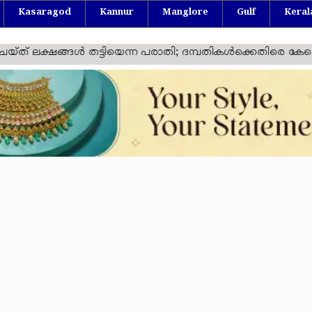
Kasaragod
Kannur
Manglore
Gulf
Keral