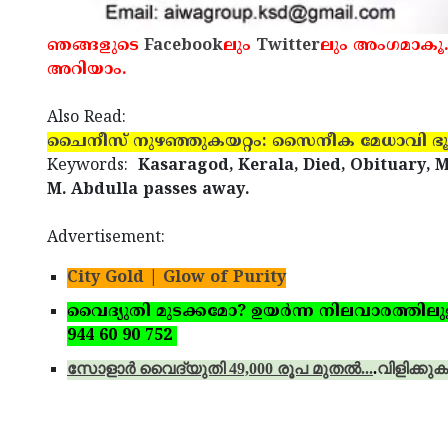
ഞങ്ങളുടെ
Facebook
ലും
Twitter
ലും അംഗമാകൂ.
അറിയാം.
Also Read:
ചൈനീസ് നുഴഞ്ഞുകയറ്റം: സൈനീക മേധാവി ഭൂട്ടാന്
Keywords:
Kasaragod, Kerala, Died, Obituary, 
M. Abdulla passes away.
Advertisement:
City Gold | Glow of Purity
വൈദ്യുതി മുടക്കമോ? ഉയര്‍ന്ന നിലവാരത്തിലുള്ള 
944 60 90 752
സോളാര്‍ വൈദ്യുതി 49,000 രൂപ മുതല്‍...
.
വിളിക്കുക