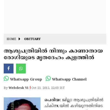
Fitr
May
Day
Eid
Al
Independence
Ad'ha
Day
Onam
HOME
OBITUARY
J&K
State
ആശുപത്രിയില്‍ നിന്നും കാണാതായ
Haryana
രോഗിയുടെ മൃതദേഹം കുളത്തില്‍
Assembly
State
Diwali
Elections
Assembly
Christmas
Elections
New-
Whatsapp Group
Whatsapp Channel
Year
Republic
By
Webdesk Vi
Oct 25, 2012, 22:03 IST
Day
Budget
പെരിയ:
ജില്ലാ ആശുപത്രിയില്‍
Delhi
ചികിത്സയില്‍ കഴിയുന്നതിനിടെ