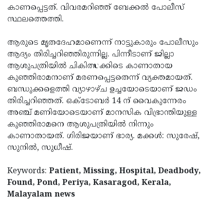
കാണപ്പെട്ടത്. വിവരമറിഞ്ഞ് ബേക്കല്‍ പോലീസ്
Updates
Assembly
Kerala
സ്ഥലത്തെത്തി.
Polls
Local
Look
ആരുടെ മൃതദേഹമാണെന്ന് നാട്ടുകാരും പോലീസും
Body
Back
ആദ്യം തിരിച്ചറിഞ്ഞിരുന്നില്ല. പിന്നീടാണ് ജില്ലാ
Election
2025
ആശുപത്രിയില്‍ ചികിത്സക്കിടെ കാണാതായ
കുഞ്ഞിരാമനാണ് മരണപ്പെട്ടതെന്ന് വ്യക്തമായത്.
ബന്ധുക്കളെത്തി വ്യാഴാഴ്ച ഉച്ചയോടെയാണ് ജഡം
തിരിച്ചറിഞ്ഞത്. ഒക്‌ടോബര്‍ 14 ന് വൈകുന്നേരം
അഞ്ച് മണിയോടെയാണ് മാനസിക വിഭ്രാന്തിയുള്ള
കുഞ്ഞിരാമനെ ആശുപത്രിയില്‍ നിന്നും
കാണാതായത്. ഗിരിജയാണ് ഭാര്യ. മക്കള്‍: സുരേഷ്,
സുനില്‍, സുധീഷ്.
Keywords:
Patient, Missing, Hospital, Deadbody,
Found, Pond, Periya, Kasaragod, Kerala,
Malayalam news