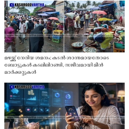
മഴയ്ക്ക് നേരിയ ശമനം; കടൽ ശാന്തമായതോടെ
ബോട്ടുകൾ കടലിലിറങ്ങി, സജീവമായി മീൻ
മാർക്കറ്റുകൾ