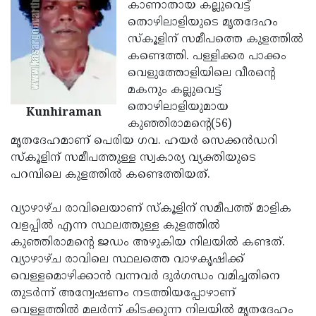
Election
കാണാതായ കല്ലുവെട്ട്
Maha
തൊഴിലാളിയുടെ മൃതദേഹം
Shivarathri
International
സ്‌കൂളിന് സമീപത്തെ കുളത്തില്‍
Women's
കണ്ടെത്തി. പള്ളിക്കര പാക്കം
Anti-
വെളുത്തോളിയിലെ വീരന്റെ
Day
Drug
Attukal
മകനും കല്ലുവെട്ട്
Campaign
Pongala
തൊഴിലാളിയുമായ
Holi
Kunhiraman
കുഞ്ഞിരാമന്റെ(56)
2025
2025
IPL
മൃതദേഹമാണ് പെരിയ ഗവ. ഹയര്‍ സെക്കന്‍ഡറി
2025
സ്‌കൂളിന് സമീപത്തുള്ള സ്വകാര്യ വ്യക്തിയുടെ
Eid
പറമ്പിലെ കുളത്തില്‍ കണ്ടെത്തിയത്.
Al-
Waqf
Fitr
Bill
വ്യാഴാഴ്ച രാവിലെയാണ് സ്‌കൂളിന് സമീപത്ത് മാളിക
Vishu
വളപ്പില്‍ എന്ന സ്ഥലത്തുള്ള കുളത്തില്‍
2025
Controversy
Festival
Good
കുഞ്ഞിരാമന്റെ ജഡം അഴുകിയ നിലയില്‍ കണ്ടത്.
2025
Friday
വ്യാഴാഴ്ച രാവിലെ സ്ഥലത്തെ വാഴകൃഷിക്ക്
Easter
വെള്ളമൊഴിക്കാന്‍ വന്നവര്‍ ദുര്‍ഗന്ധം വമിച്ചതിനെ
Observance
Sunday
By-
തുടര്‍ന്ന് അന്വേഷണം നടത്തിയപ്പോഴാണ്
2025
2025
Election
വെള്ളത്തില്‍ മലര്‍ന്ന് കിടക്കുന്ന നിലയില്‍ മൃതദേഹം
Bihar