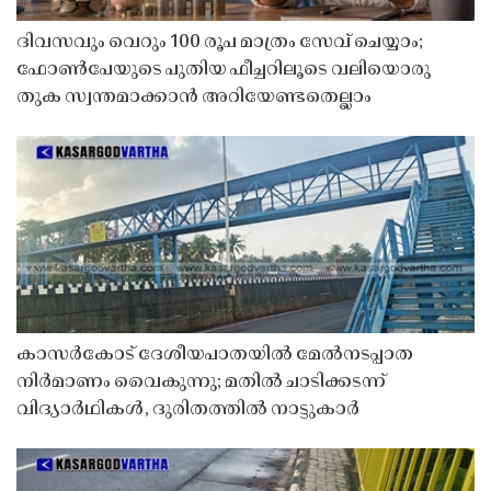
ദിവസവും വെറും 100 രൂപ മാത്രം സേവ് ചെയ്യാം;
ഫോൺപേയുടെ പുതിയ ഫീച്ചറിലൂടെ വലിയൊരു
തുക സ്വന്തമാക്കാൻ അറിയേണ്ടതെല്ലാം
കാസർകോട് ദേശീയപാതയിൽ മേൽനടപ്പാത
നിർമാണം വൈകുന്നു; മതിൽ ചാടിക്കടന്ന്
വിദ്യാർഥികൾ, ദുരിതത്തിൽ നാട്ടുകാർ