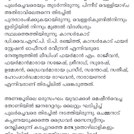
പുലര്‍ച്ചെവരെയും തുടര്‍ന്നിരുന്നു. പിന്നീട് വെള്ളിയാഴ്ച
Updates
Assembly
Kerala
അതിരാവിലെതന്നെ തിരച്ചില്‍
Polls
Local
Look
പുനരാരംഭിക്കുകയായിരുന്നു. വെള്ളരികുണ്ടില്‍നിന്നും
ഇരിട്ടിയില്‍ നിന്നും മുങ്ങല്‍ വിദഗ്ദ്ധരും
Body
Back
സ്ഥലത്തെത്തിയിരുന്നു. കാസര്‍കോട്
Election
2025
ഡി.വൈ.എസ്.പി. ടി.പി. രഞ്ജിത്ത്, കാസര്‍കോട് ഫയര്‍
സ്റ്റേഷന്‍ ഓഫീസര്‍ രവീന്ദ്രന്‍ എന്നിവരുടെ
നേതൃത്വത്തില്‍ ലീഡിംഗ് ഫയര്‍മാന്‍ എം. രാജീവന്‍,
ഫയര്‍മാന്‍മാരായ സജേഷ്, ശ്രീനാഥ്, സുരേഷ്,
ഉമേശന്‍, ഡ്രൈവര്‍മാരായ പ്രസീദ്, സന്തോഷ്, സതീഷ്,
ഹോംഗാര്‍ഡമാരായ രാഘവന്‍, നാരായണന്‍
എന്നിവരാണ് തിരച്ചിലില്‍ പങ്കെടുത്തത്.
അണങ്കൂരിലെ ഒരുസംഘം യുവാക്കള്‍ മെഷീന്‍വെച്ച
തോണിയില്‍ ജനറേറ്ററും ലൈറ്റും ഘടിപ്പിച്ച്
പുലര്‍ച്ചെവരെ തിരച്ചില്‍ നടത്തിയിരുന്നു. ചെമ്മനാട്
കപ്പണയടുക്കത്തെ ഡ്രൈവര്‍ സൈനുദ്ദീനും
നെല്ലിക്കുന്ന് കടപ്പുറത്തെ മത്സ്യതൊഴിലാളികളും