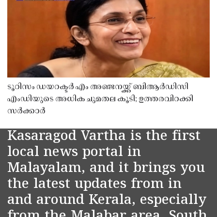
ടൂറിസം ഡയറക്ടർ എം അഞ്ജനയ്ക്ക് ബിആർഡിസി
എംഡിയുടെ അധിക ചുമതല കൂടി; ഉത്തരവിറക്കി
സർക്കാർ
Kasaragod Vartha is the first
local news portal in
Malayalam, and it brings you
the latest updates from in
and around Kerala, especially
from the Malabar area, South