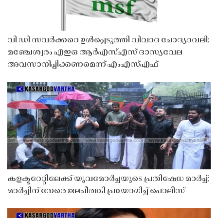
വി ഡി സവർക്കറെ ഉൾപ്പെടുത്തി വിവാദ ചോദ്യാവലി;
മഞ്ചേശ്വരം എഇഒ ആർഎസ്എസ് ദാസ്യവേല
അവസാനിപ്പിക്കണമെന്ന് എംഎസ്എഫ്
കളക്ടറേറ്റിലേക്ക് യുവമോർച്ചയുടെ പ്രതിഷേധ മാർച്ച്;
മാർച്ചിന് നേരെ ജലപീരങ്കി പ്രയോഗിച്ച് പൊലീസ്