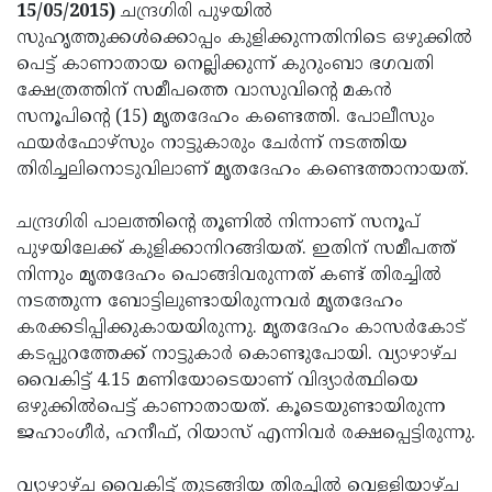
Election
Maha
15/05/2015)
ചന്ദ്രഗിരി പുഴയില്‍
സുഹൃത്തുക്കള്‍ക്കൊപ്പം കുളിക്കുന്നതിനിടെ ഒഴുക്കില്‍
Shivarathri
International
പെട്ട് കാണാതായ നെല്ലിക്കുന്ന് കുറുംബാ ഭഗവതി
Women's
Anti-
ക്ഷേത്രത്തിന് സമീപത്തെ വാസുവിന്റെ മകന്‍
സനൂപിന്റെ (15) മൃതദേഹം കണ്ടെത്തി. പോലീസും
Day
Drug
Attukal
ഫയര്‍ഫോഴ്‌സും നാട്ടുകാരും ചേര്‍ന്ന് നടത്തിയ
Campaign
Pongala
Holi
തിരിച്ചലിനൊടുവിലാണ് മൃതദേഹം കണ്ടെത്താനായത്.
2025
2025
IPL
ചന്ദ്രഗിരി പാലത്തിന്റെ തൂണില്‍ നിന്നാണ് സനൂപ്
2025
Eid
പുഴയിലേക്ക് കുളിക്കാനിറങ്ങിയത്. ഇതിന് സമീപത്ത്
നിന്നും മൃതദേഹം പൊങ്ങിവരുന്നത് കണ്ട് തിരച്ചില്‍
Al-
Waqf
നടത്തുന്ന ബോട്ടിലുണ്ടായിരുന്നവര്‍ മൃതദേഹം
Fitr
Bill
Vishu
കരക്കടിപ്പിക്കുകായയിരുന്നു. മൃതദേഹം കാസര്‍കോട്
കടപ്പുറത്തേക്ക് നാട്ടുകാര്‍ കൊണ്ടുപോയി. വ്യാഴാഴ്ച
2025
Controversy
Festival
Good
വൈകിട്ട് 4.15 മണിയോടെയാണ് വിദ്യാര്‍ത്ഥിയെ
2025
Friday
Easter
ഒഴുക്കില്‍പെട്ട് കാണാതായത്. കൂടെയുണ്ടായിരുന്ന
ജഹാംഗീര്‍, ഹനീഫ്, റിയാസ് എന്നിവര്‍ രക്ഷപ്പെട്ടിരുന്നു.
Observance
Sunday
By-
2025
2025
Election
Bihar
വ്യാഴാഴ്ച വൈകിട്ട് തുടങ്ങിയ തിരച്ചില്‍ വെള്ളിയാഴ്ച