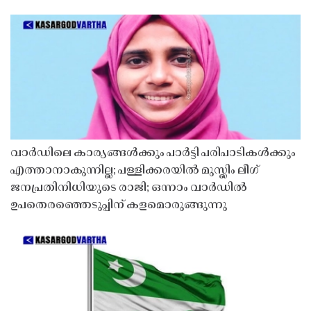
വാർഡിലെ കാര്യങ്ങൾക്കും പാർട്ടി പരിപാടികൾക്കും
എത്താനാകുന്നില്ല; പള്ളിക്കരയിൽ മുസ്ലിം ലീഗ്
ജനപ്രതിനിധിയുടെ രാജി; ഒന്നാം വാർഡിൽ
ഉപതെരഞ്ഞെടുപ്പിന് കളമൊരുങ്ങുന്നു