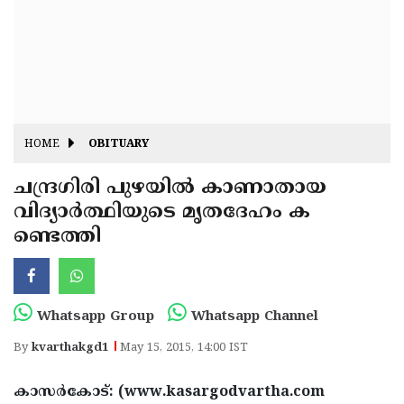
Fitr
May
Day
Eid
Al
Independence
Ad'ha
Day
Onam
HOME
OBITUARY
J&K
State
ചന്ദ്രഗിരി പുഴയില്‍ കാണാതായ
Haryana
വിദ്യാര്‍ത്ഥിയുടെ മൃതദേഹം ക
Assembly
State
Diwali
ണ്ടെത്തി
Elections
Assembly
Christmas
Elections
New-
Year
Republic
Whatsapp Group
Whatsapp Channel
Day
Budget
By
kvarthakgd1
May 15, 2015, 14:00 IST
Delhi
കാസര്‍കോട്: (www.kasargodvartha.com