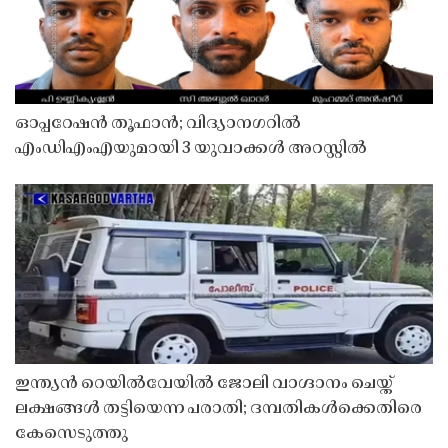
ഓപ്പറേഷൻ തൂഫാൻ; വിദ്യാനഗറിൽ
എംഡിഎംഎയുമായി 3 യുവാക്കൾ അറസ്റ്റിൽ
ഇന്ത്യൻ റെയിൽവേയിൽ ജോലി വാഗ്ദാനം ചെയ്ത്
ലക്ഷങ്ങൾ തട്ടിയെന്ന പരാതി; ദമ്പതികൾക്കെതിരെ
കേസെടുത്തു