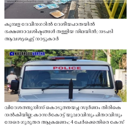
കുമ്പള ദേവീനഗറിൽ ദേശീയപാതയിൽ
ഭക്ഷണാവശിഷ്ടങ്ങൾ തള്ളിയ നിലയിൽ; നടപടി
ആവശ്യപ്പെട്ട് നാട്ടുകാർ
വിദേശത്തുനിന്ന് കൊടുത്തയച്ച സ്വർണം തിരികെ
നൽകിയില്ല; കാസർകോട്ട് യുവാവിനും പിതാവിനും
നേരെ ഗുരുതര ആക്രമണം; 4 പേർക്കെതിരെ കേസ്