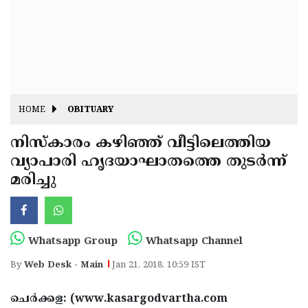
Fitr
May
Day
Eid
Al
Independence
Ad'ha
Day
Onam
HOME
OBITUARY
J&K
State
നിസ്‌കാരം കഴിഞ്ഞ് വീട്ടിലെത്തിയ
Haryana
വ്യാപാരി ഹൃദയാഘാതത്തെ തുടര്‍ന്ന്
Assembly
State
Diwali
മരിച്ചു
Elections
Assembly
Christmas
Elections
New-
Year
Republic
Whatsapp Group
Whatsapp Channel
Day
Budget
By
Web Desk - Main
Jan 21, 2018, 10:59 IST
Delhi
ചെര്‍ക്കള: (www.kasargodvartha.com