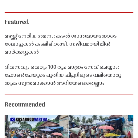
Featured
മഴയ്ക്ക് നേരിയ ശമനം; കടൽ ശാന്തമായതോടെ
ബോട്ടുകൾ കടലിലിറങ്ങി, സജീവമായി മീൻ
മാർക്കറ്റുകൾ
ദിവസവും വെറും 100 രൂപ മാത്രം സേവ് ചെയ്യാം;
ഫോൺപേയുടെ പുതിയ ഫീച്ചറിലൂടെ വലിയൊരു
തുക സ്വന്തമാക്കാൻ അറിയേണ്ടതെല്ലാം
Recommended