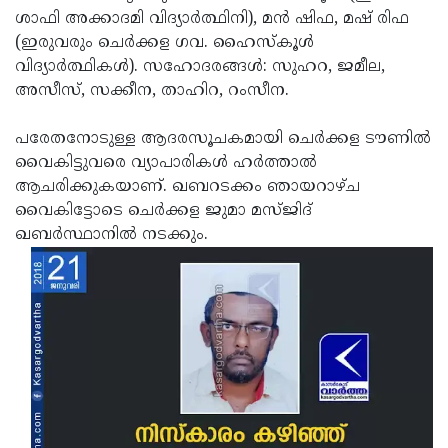
ശാഫി അക്കാദമി വിദ്യാര്‍ത്ഥിനി), മന്‍ ഷിഫ, മഷ് രിഫ
Updates
Assembly
Kerala
(ഇരുവരും ചെര്‍ക്കള ഗവ. ഹൈസ്‌കൂള്‍
Polls
Local
Look
വിദ്യാര്‍ത്ഥികള്‍). സഹോദരങ്ങള്‍: സുഹറ, ജമീല,
അസീസ്, സക്കീന, താഹിറ, റംസീന.
Body
Back
Election
2025
പരേതനോടുള്ള ആദരസൂചകമായി ചെര്‍ക്കള ടൗണില്‍
വൈകിട്ടുവരെ വ്യാപാരികള്‍ ഹര്‍ത്താല്‍
ആചരിക്കുകയാണ്. ഖബറടക്കം ഞായറാഴ്ച
വൈകിട്ടോടെ ചെര്‍ക്കള ജുമാ മസ്ജിദ്
ഖബര്‍സ്ഥാനില്‍ നടക്കും.