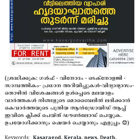
(ശ്രദ്ധിക്കുക: ഗൾഫ് - വിനോദം - ടെക്നോളജി -
സാമ്പത്തികം- പ്രധാന അറിയിപ്പുകൾ-വിദ്യാഭ്യാസം-
തൊഴിൽ വിശേഷങ്ങൾ ഉൾപ്പെടെ മലയാളം
വാർത്തകൾ നിങ്ങളുടെ മൊബൈലിൽ ലഭിക്കാൻ
കെവാർത്തയുടെ പുതിയ ആൻഡ്രോയിഡ് ആപ്പ്
ഇവിടെ ക്ലിക്ക് ചെയ്ത് ഡൗൺലോഡ് ചെയ്യുക.
ഉപയോഗിക്കാനും ഷെയർ ചെയ്യാനും എളുപ്പം 😊)
Keywords:
Kasaragod, Kerala, news, Death,