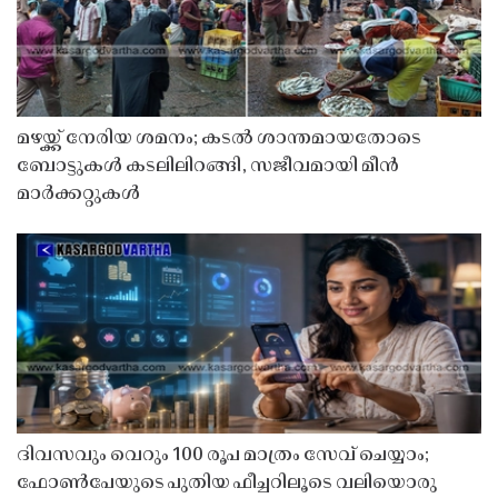
മഴയ്ക്ക് നേരിയ ശമനം; കടൽ ശാന്തമായതോടെ
ബോട്ടുകൾ കടലിലിറങ്ങി, സജീവമായി മീൻ
മാർക്കറ്റുകൾ
ദിവസവും വെറും 100 രൂപ മാത്രം സേവ് ചെയ്യാം;
ഫോൺപേയുടെ പുതിയ ഫീച്ചറിലൂടെ വലിയൊരു