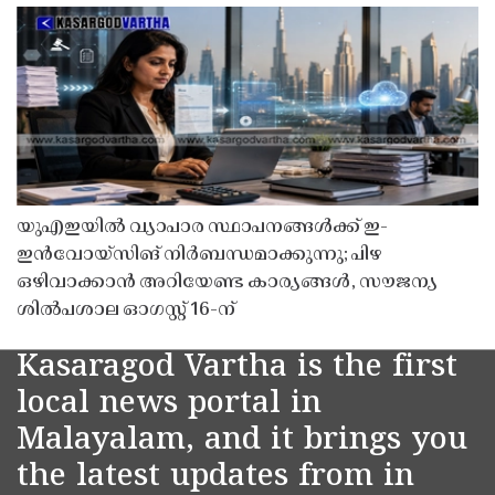
യുഎഇയിൽ വ്യാപാര സ്ഥാപനങ്ങൾക്ക് ഇ-
ഇൻവോയ്സിങ് നിർബന്ധമാക്കുന്നു; പിഴ
ഒഴിവാക്കാൻ അറിയേണ്ട കാര്യങ്ങൾ, സൗജന്യ
ശിൽപശാല ഓഗസ്റ്റ് 16-ന്
Kasaragod Vartha is the first
local news portal in
Malayalam, and it brings you
the latest updates from in