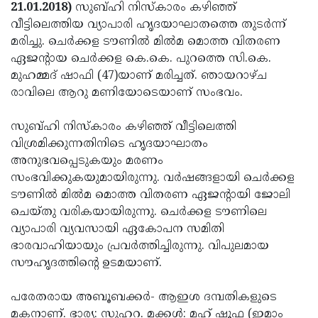
Election
Maha
21.01.2018)
സുബ്ഹി നിസ്‌കാരം കഴിഞ്ഞ്
വീട്ടിലെത്തിയ വ്യാപാരി ഹൃദയാഘാതത്തെ തുടര്‍ന്ന്
Shivarathri
International
മരിച്ചു. ചെര്‍ക്കള ടൗണില്‍ മില്‍മ മൊത്ത വിതരണ
Women's
Anti-
ഏജന്റായ ചെര്‍ക്കള കെ.കെ. പുറത്തെ സി.കെ.
മുഹമ്മദ് ഷാഫി (47)യാണ് മരിച്ചത്. ഞായറാഴ്ച
Day
Drug
Attukal
രാവിലെ ആറു മണിയോടെയാണ് സംഭവം.
Campaign
Pongala
Holi
സുബ്ഹി നിസ്‌കാരം കഴിഞ്ഞ് വീട്ടിലെത്തി
2025
2025
IPL
വിശ്രമിക്കുന്നതിനിടെ ഹൃദയാഘാതം
2025
Eid
അനുഭവപ്പെടുകയും മരണം
സംഭവിക്കുകയുമായിരുന്നു. വര്‍ഷങ്ങളായി ചെര്‍ക്കള
Al-
Waqf
ടൗണില്‍ മില്‍മ മൊത്ത വിതരണ ഏജന്റായി ജോലി
Fitr
Bill
Vishu
ചെയ്തു വരികയായിരുന്നു. ചെര്‍ക്കള ടൗണിലെ
വ്യാപാരി വ്യവസായി ഏകോപന സമിതി
2025
Controversy
Festival
Good
ഭാരവാഹിയായും പ്രവര്‍ത്തിച്ചിരുന്നു. വിപുലമായ
2025
Friday
Easter
സൗഹൃദത്തിന്റെ ഉടമയാണ്.
Observance
Sunday
By-
പരേതരായ അബൂബക്കര്‍- ആഇശ ദമ്പതികളുടെ
2025
2025
Election
Bihar
മകനാണ്. ഭാര്യ: സുഹറ. മക്കള്‍: മഹ് ഷൂഫ (ഇമാം