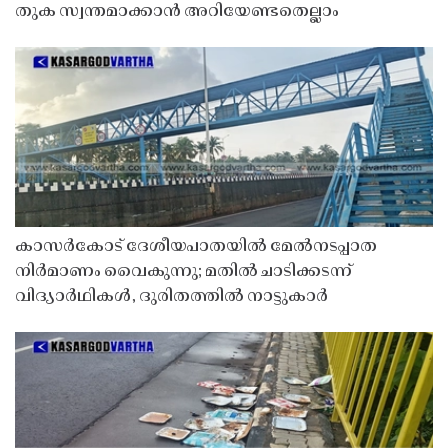
തുക സ്വന്തമാക്കാൻ അറിയേണ്ടതെല്ലാം
കാസർകോട് ദേശീയപാതയിൽ മേൽനടപ്പാത
നിർമാണം വൈകുന്നു; മതിൽ ചാടിക്കടന്ന്
വിദ്യാർഥികൾ, ദുരിതത്തിൽ നാട്ടുകാർ