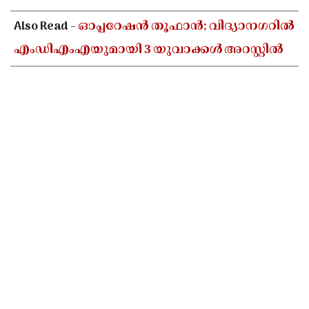
Also Read -
ഓപ്പറേഷൻ തൂഫാൻ; വിദ്യാനഗറിൽ
എംഡിഎംഎയുമായി 3 യുവാക്കൾ അറസ്റ്റിൽ