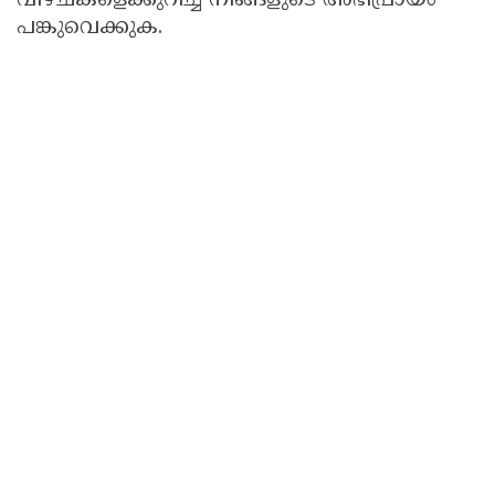
വീഴ്ചകളെക്കുറിച്ച് നിങ്ങളുടെ അഭിപ്രായം
പങ്കുവെക്കുക.