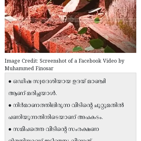
Election
Maha
Shivarathri
International
Women's
Anti-
Day
Drug
Attukal
Campaign
Pongala
Holi
2025
2025
IPL
Image Credit: Screenshot of a Facebook Video by
Muhammed Finosar
2025
Eid
● ഒഡിഷ സ്വദേശിയായ ഉദയ് മാഞ്ചി
Al-
Waqf
Fitr
ആണ് മരിച്ചയാൾ.
Bill
Vishu
2025
Controversy
Festival
● നിർമാണത്തിലിരുന്ന വീടിന്റെ ചുറ്റുമതിൽ
Good
2025
Friday
Easter
പണിയുന്നതിനിടെയാണ് അപകടം.
Observance
Sunday
By-
● സമീപത്തെ വീടിന്റെ സംരക്ഷണ
2025
2025
Election
Bihar