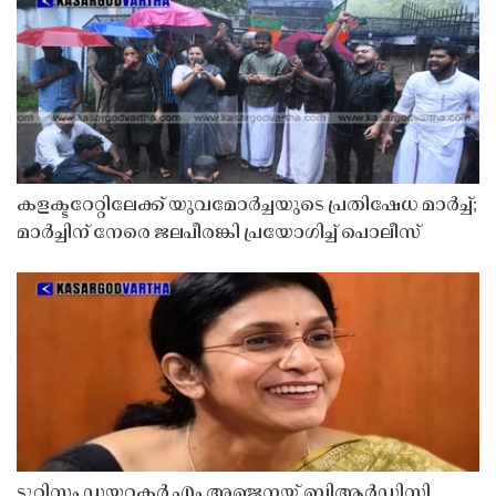
കളക്ടറേറ്റിലേക്ക് യുവമോർച്ചയുടെ പ്രതിഷേധ മാർച്ച്;
മാർച്ചിന് നേരെ ജലപീരങ്കി പ്രയോഗിച്ച് പൊലീസ്
ടൂറിസം ഡയറക്ടർ എം അഞ്ജനയ്ക്ക് ബിആർഡിസി