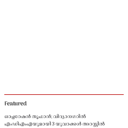
Featured
ഓപ്പറേഷൻ തൂഫാൻ; വിദ്യാനഗറിൽ
എംഡിഎംഎയുമായി 3 യുവാക്കൾ അറസ്റ്റിൽ