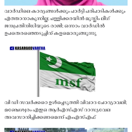
വാർഡിലെ കാര്യങ്ങൾക്കും പാർട്ടി പരിപാടികൾക്കും
എത്താനാകുന്നില്ല; പള്ളിക്കരയിൽ മുസ്ലിം ലീഗ്
ജനപ്രതിനിധിയുടെ രാജി; ഒന്നാം വാർഡിൽ
ഉപതെരഞ്ഞെടുപ്പിന് കളമൊരുങ്ങുന്നു
വി ഡി സവർക്കറെ ഉൾപ്പെടുത്തി വിവാദ ചോദ്യാവലി;
മഞ്ചേശ്വരം എഇഒ ആർഎസ്എസ് ദാസ്യവേല
അവസാനിപ്പിക്കണമെന്ന് എംഎസ്എഫ്