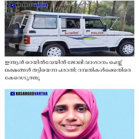
ഇന്ത്യൻ റെയിൽവേയിൽ ജോലി വാഗ്ദാനം ചെയ്ത്
ലക്ഷങ്ങൾ തട്ടിയെന്ന പരാതി; ദമ്പതികൾക്കെതിരെ
കേസെടുത്തു