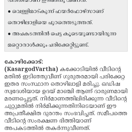
ഭിത്തിയാണ് ഇടിഞ്ഞു വീണത്.
Updates
Assembly
Kerala
● വെള്ളിമാട്കുന്ന് ഫയർഫോഴ്‌സാണ്
Polls
Local
Look
തൊഴിലാളിയെ പുറത്തെടുത്തത്.
Body
Back
● അപകടത്തിൽ പെട്ട കൂടെയുണ്ടായിരുന്ന
Election
2025
മറ്റൊരാൾക്കും പരിക്കേറ്റിട്ടുണ്ട്.
കോഴിക്കോട്:
(KasargodVartha)
കക്കോടിയിൽ വീടിന്റെ
മതിൽ ഇടിഞ്ഞുവീണ് ഗുരുതരമായി പരിക്കേറ്റ
ഇതര സംസ്ഥാന തൊഴിലാളി മരിച്ചു. ഒഡിഷ
സ്വദേശിയായ ഉദയ് മാഞ്ചി ആണ് ദാരുണമായി
മരണപ്പെട്ടത്. നിർമാണത്തിലിരിക്കുന്ന വീടിന്റെ
ചുറ്റുമതിൽ നിർമിക്കുന്നതിനിടെയാണ് ഈ
അപ്രതീക്ഷിത ദുരന്തം സംഭവിച്ചത്. സമീപത്തെ
വീടിന്റെ സംരക്ഷണ ഭിത്തിയാണ്
അപകടത്തിൽ തകർന്നുവീണത്.