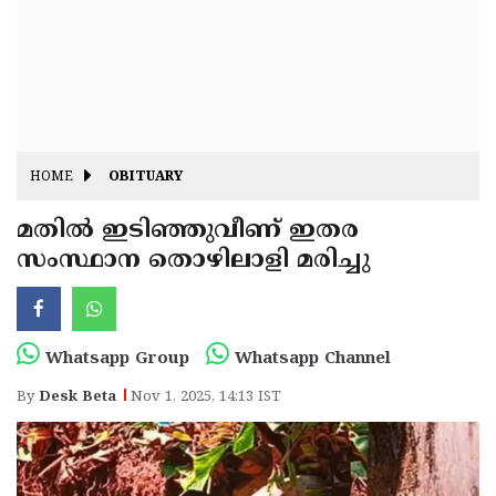
Fitr
May
Day
Eid
Al
Independence
Ad'ha
Day
Onam
HOME
OBITUARY
J&K
State
മതിൽ ഇടിഞ്ഞുവീണ് ഇതര
Haryana
സംസ്ഥാന തൊഴിലാളി മരിച്ചു
Assembly
State
Diwali
Elections
Assembly
Christmas
Elections
New-
Whatsapp Group
Whatsapp Channel
Year
Republic
By
Desk Beta
Nov 1, 2025, 14:13 IST
Day
Budget
Delhi