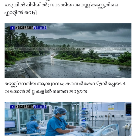
ഒടുവിൽ പിടിയിൽ; നാടകീയ അറസ്റ്റ് കണ്ണൂരിലെ
ഫ്ലാറ്റിൽ വെച്ച്
മഴയ്ക്ക് നേരിയ ആശ്വാസം; കാസർകോട് ഉൾപ്പെടെ 4
വടക്കൻ ജില്ലകളിൽ മഞ്ഞ ജാഗ്രത