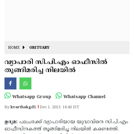
Fitr
May
Day
Eid
Al
Independence
Ad'ha
Day
Onam
HOME
OBITUARY
J&K
State
വ്യാപാരി സി.പി.എം ഓഫീസില്‍
Haryana
തൂങ്ങിമരിച്ച നിലയില്‍
Assembly
State
Diwali
Elections
Assembly
Christmas
Elections
New-
Whatsapp Group
Whatsapp Channel
Year
Republic
By
kvarthakgd1
Dec 1, 2013, 16:46 IST
Day
Budget
ഉദുമ:
പലചരക്ക് വ്യാപാരിയായ യുവാവിനെ സി.പി.എം
Delhi
ഓഫീസിനകത്ത് തൂങ്ങിമരിച്ച നിലയില്‍ കണ്ടെത്തി.