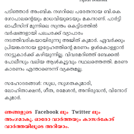
Ajith Kumar
Updates
Assembly
Kerala
പടിഞ്ഞാര്‍ അംബിക നഗറിലെ പരേതനായ ബി.കെ
Polls
Local
ഗോപാലന്റെയും മാധവിയുടെയും മകനാണ്. പാര്‍ട്ടി
Look
ഓഫീസിന് മുന്നിലെ സ്വന്തം കെട്ടിടത്തില്‍
Body
Back
വര്‍ഷങ്ങളായി പലചരക്ക് വ്യാപാരം
Election
2025
നടത്തിവരികയായിരുന്നു അജിത് കുമാര്‍. ഏവര്‍ക്കും
പ്രിയങ്കരനായ ഇദ്ദേഹത്തിന്റെ മരണം ഉള്‍കൊള്ളാന്‍
നാട്ടുകാര്‍ക്ക് കഴിയുന്നില്ല. വിവരമറിഞ്ഞ് ബേക്കല്‍
പോലീസും വലിയ ആള്‍കൂട്ടവും സ്ഥലത്തെത്തി. മരണ
കാരണം എന്താണെന്ന് വ്യക്തമല്ല.
സഹോദരങ്ങള്‍: സുധ, സുഗതകുമാരി,
ലോഹിതാക്ഷന്‍, ഗീത, രമേശന്‍, അനിരുദ്ധന്‍, വിനോദ്
കുമാര്‍.
ഞങ്ങളുടെ
Facebook
ലും
Twitter
ലും
അംഗമാകൂ. ഓരോ വാര്‍ത്തയും കാസര്‍കോട്
വാര്‍ത്തയിലൂടെ അറിയാം.