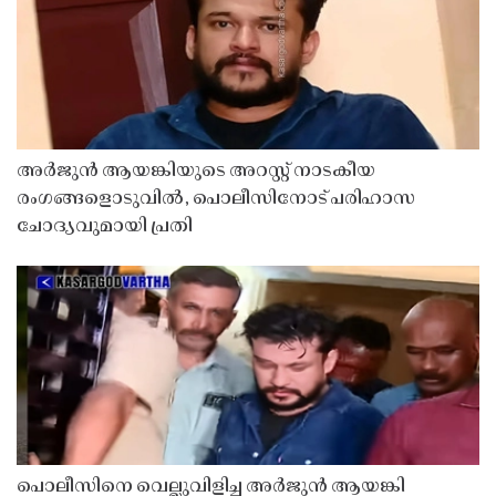
അർജുൻ ആയങ്കിയുടെ അറസ്റ്റ് നാടകീയ
രംഗങ്ങളൊടുവിൽ, പൊലീസിനോട് പരിഹാസ
ചോദ്യവുമായി പ്രതി
പൊലീസിനെ വെല്ലുവിളിച്ച അർജുൻ ആയങ്കി