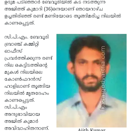
Election
ഉദുമ പടിഞ്ഞാര്‍ ബേവൂരിയില്‍ കട നടത്തുന്ന
Maha
അജിത്ത് കുമാറി (36)നെയാണ് ഞായറാഴ്ച
Shivarathri
International
ഉച്ചതിരിഞ്ഞ് രണ്ട് മണിയോടെ തൂങ്ങിമരിച്ച നിലയില്‍
Women's
കാണപ്പെട്ടത്.
Anti-
Day
Drug
Attukal
സി.പി.എം. ബേവൂരി
Campaign
Pongala
ബ്രാഞ്ച് കമ്മിറ്റി
Holi
ഓഫീസ്
2025
2025
IPL
പ്രവര്‍ത്തിക്കുന്ന രണ്ട്
2025
നില കെട്ടിടത്തിന്റെ
Eid
മുകള്‍ നിലയിലെ
Al-
Waqf
കോണ്‍ഫറന്‍സ്
Fitr
Bill
ഹാളിലാണ് തൂങ്ങിയ
Vishu
നിലയില്‍ മൃതദേഹം
2025
Controversy
Festival
Good
കാണപ്പെട്ടത്.
2025
Friday
സി.പി.എം
Easter
അനുഭാവിയായ
Observance
Sunday
By-
അജിത് കുമാര്‍
2025
2025
Election
അവിവാഹിതനാണ്.
Bihar