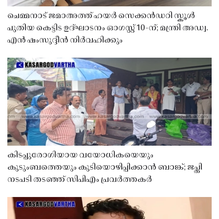
ചെമ്മനാട് ജമാഅത്ത് ഹയർ സെക്കൻഡറി സ്കൂൾ
പുതിയ കെട്ടിട ഉദ്ഘാടനം ഓഗസ്റ്റ് 10-ന്; മന്ത്രി അഡ്വ.
എൻ ഷംസുദ്ദീൻ നിർവഹിക്കും
കിടപ്പുരോഗിയായ വയോധികയെയും
കുടുംബത്തെയും കുടിയൊഴിപ്പിക്കാൻ ബാങ്ക്; ജപ്തി
നടപടി തടഞ്ഞ് സിപിഎം പ്രവർത്തകർ