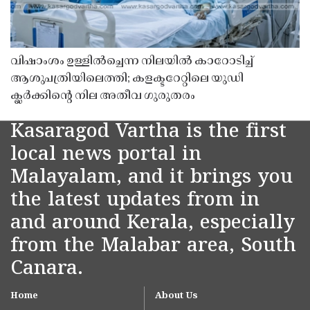
വിഷാംശം ഉള്ളിൽച്ചെന്ന നിലയിൽ കാറോടിച്ച്
ആശുപത്രിയിലെത്തി; കളക്ടറേറ്റിലെ യുഡി
ക്ലർക്കിൻ്റെ നില അതീവ ഗുരുതരം
Kasaragod Vartha is the first
local news portal in
Malayalam, and it brings you
the latest updates from in
and around Kerala, especially
from the Malabar area, South
Canara.
Home
About Us