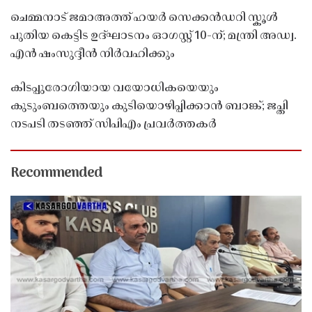
ചെമ്മനാട് ജമാഅത്ത് ഹയർ സെക്കൻഡറി സ്കൂൾ
പുതിയ കെട്ടിട ഉദ്ഘാടനം ഓഗസ്റ്റ് 10-ന്; മന്ത്രി അഡ്വ.
എൻ ഷംസുദ്ദീൻ നിർവഹിക്കും
കിടപ്പുരോഗിയായ വയോധികയെയും
കുടുംബത്തെയും കുടിയൊഴിപ്പിക്കാൻ ബാങ്ക്; ജപ്തി
നടപടി തടഞ്ഞ് സിപിഎം പ്രവർത്തകർ
Recommended