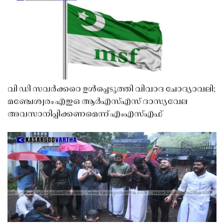
വി ഡി സവർക്കറെ ഉൾപ്പെടുത്തി വിവാദ ചോദ്യാവലി;
മഞ്ചേശ്വരം എഇഒ ആർഎസ്എസ് ദാസ്യവേല
അവസാനിപ്പിക്കണമെന്ന് എംഎസ്എഫ്