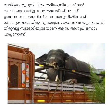
ഉടന്‍ ആശുപത്രിയിലെത്തിച്ചെങ്കിലും ജീവന്‍
Updates
Assembly
Kerala
രക്ഷിക്കാനായില്ല. ചേര്‍ത്തലയ്ക്ക് വടക്ക്
Polls
Local
Look
ഉത്സവസ്ഥലത്തുനിന്ന് ചങ്ങനാശ്ശേരിയിലേക്ക്
പോകുമ്പോഴായിരുന്നു ദാരുണമായ സംഭവമുണ്ടായത്.
Body
Back
തിരുവല്ല സ്വദേശിയുടേതാണ് ആന. അനൂപ് ഒന്നാം
Election
2025
പാപ്പാനാണ്.