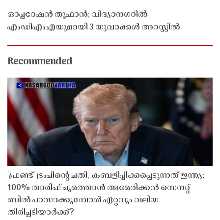
ഓപ്പറേഷൻ തൂഫാൻ; വിദ്യാനഗറിൽ
എംഡിഎംഎയുമായി 3 യുവാക്കൾ അറസ്റ്റിൽ
Recommended
'ഫ്രണ്ട്' ട്രംപിന്റെ ചതി, കബളിപ്പിക്കപ്പെടുന്നത് ഇന്ത്യ;
100% താരിഫ് ചുമത്താൻ അമേരിക്കൻ സെനറ്റ്
ബിൽ പാസാക്കുമ്പോൾ ഏറ്റവും വലിയ
തിരിച്ചടിയാർക്ക്?