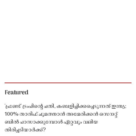
Featured
'ഫ്രണ്ട്' ട്രംപിന്റെ ചതി, കബളിപ്പിക്കപ്പെടുന്നത് ഇന്ത്യ;
100% താരിഫ് ചുമത്താൻ അമേരിക്കൻ സെനറ്റ്
ബിൽ പാസാക്കുമ്പോൾ ഏറ്റവും വലിയ
തിരിച്ചടിയാർക്ക്?