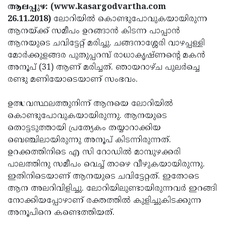
Election
Maha
ആലപ്പുഴ: (www.kasargodvartha.com
26.11.2018)
ലോറിയില്‍ കൊണ്ടുപോവുകയായിരുന്ന
Shivarathri
International
ആനയ്ക്ക് സമീപം ഉറങ്ങാന്‍ കിടന്ന പാപ്പാന്‍
Women's
Anti-
ആനയുടെ ചവിട്ടേറ്റ് മരിച്ചു. ചങ്ങനാശ്ശേരി വാഴപ്പള്ളി
മോര്‍ക്കുളങ്ങര പുതുപ്പറമ്പ് രാധാകൃഷ്ണന്റെ മകന്‍
Day
Drug
Attukal
അനൂപ് (31) ആണ് മരിച്ചത്. ഞായറാഴ്ച പുലര്‍ച്ചെ
Campaign
Pongala
Holi
രണ്ടു മണിയോടെയാണ് സംഭവം.
2025
2025
IPL
ഉത്സവസ്ഥലത്തുനിന്ന് ആനയെ ലോറിയില്‍
2025
Eid
കൊണ്ടുപോവുകയായിരുന്നു. ആനയുടെ
തൊട്ടടുത്തായി പ്രത്യേകം തയ്യാറാക്കിയ
Al-
Waqf
ബെഞ്ചിലായിരുന്നു അനൂപ് കിടന്നിരുന്നത്.
Fitr
Bill
Vishu
ഉറക്കത്തിനിടെ എ സി റോഡില്‍ മാമ്പുഴക്കരി
പാലത്തിനു സമീപം വെച്ച് താഴെ വീഴുകയായിരുന്നു.
2025
Controversy
Festival
Good
ഇതിനിടെയാണ് ആനയുടെ ചവിട്ടേറ്റത്. ഇതോടെ
2025
Friday
Easter
ആന അലറിവിളിച്ചു. ലോറിയിലുണ്ടായിരുന്നവര്‍ ഇറങ്ങി
നോക്കിയപ്പോഴാണ് രക്തത്തില്‍ കുളിച്ചുകിടക്കുന്ന
Observance
Sunday
By-
അനൂപിനെ കണ്ടെത്തിയത്.
2025
2025
Election
Bihar