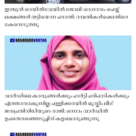
ഇന്ത്യൻ റെയിൽവേയിൽ ജോലി വാഗ്ദാനം ചെയ്ത്
ലക്ഷങ്ങൾ തട്ടിയെന്ന പരാതി; ദമ്പതികൾക്കെതിരെ
കേസെടുത്തു
വാർഡിലെ കാര്യങ്ങൾക്കും പാർട്ടി പരിപാടികൾക്കും
എത്താനാകുന്നില്ല; പള്ളിക്കരയിൽ മുസ്ലിം ലീഗ്
ജനപ്രതിനിധിയുടെ രാജി; ഒന്നാം വാർഡിൽ
ഉപതെരഞ്ഞെടുപ്പിന് കളമൊരുങ്ങുന്നു