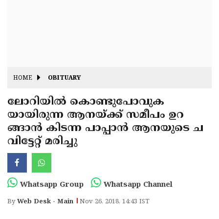
Fitr
May
Day
Eid
Al
Independence
Ad'ha
Day
Onam
HOME
OBITUARY
J&K
State
ലോറിയില്‍ കൊണ്ടുപോവുക
Haryana
യായിരുന്ന ആനയ്ക്ക് സമീപം ഉറ
Assembly
State
Diwali
ങ്ങാന്‍ കിടന്ന പാപ്പാന്‍ ആനയുടെ ച
Elections
Assembly
Christmas
വിട്ടേറ്റ് മരിച്ചു
Elections
New-
Year
Republic
Whatsapp Group
Whatsapp Channel
Day
Budget
By
Web Desk - Main
Nov 26, 2018, 14:43 IST
Delhi