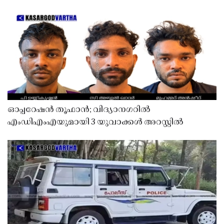
ഓപ്പറേഷൻ തൂഫാൻ; വിദ്യാനഗറിൽ
എംഡിഎംഎയുമായി 3 യുവാക്കൾ അറസ്റ്റിൽ