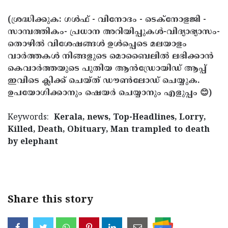
(ശ്രദ്ധിക്കുക: ഗൾഫ് - വിനോദം - ടെക്നോളജി -
സാമ്പത്തികം- പ്രധാന അറിയിപ്പുകൾ-വിദ്യാഭ്യാസം-
തൊഴിൽ വിശേഷങ്ങൾ ഉൾപ്പെടെ മലയാളം
വാർത്തകൾ നിങ്ങളുടെ മൊബൈലിൽ ലഭിക്കാൻ
കെവാർത്തയുടെ പുതിയ ആൻഡ്രോയിഡ് ആപ്പ്
ഇവിടെ ക്ലിക്ക് ചെയ്ത് ഡൗൺലോഡ് ചെയ്യുക.
ഉപയോഗിക്കാനും ഷെയർ ചെയ്യാനും എളുപ്പം 😊)
Keywords:
Kerala, news, Top-Headlines, Lorry,
Killed, Death, Obituary, Man trampled to death
by elephant
< !- START disable copy paste -->
Share this story