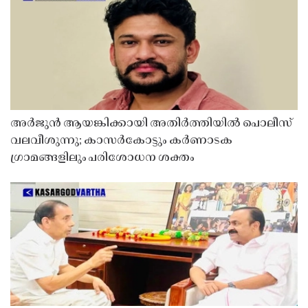
അർജുൻ ആയങ്കിക്കായി അതിർത്തിയിൽ പൊലീസ്
വലവീശുന്നു; കാസർകോട്ടും കർണാടക
ഗ്രാമങ്ങളിലും പരിശോധന ശക്തം