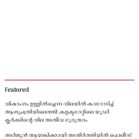
Featured
വിഷാംശം ഉള്ളിൽച്ചെന്ന നിലയിൽ കാറോടിച്ച്
ആശുപത്രിയിലെത്തി; കളക്ടറേറ്റിലെ യുഡി
ക്ലർക്കിൻ്റെ നില അതീവ ഗുരുതരം
അർജുൻ ആയങ്കിക്കായി അതിർത്തിയിൽ പൊലീസ്