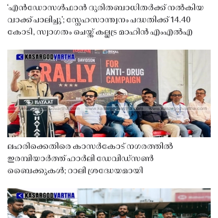
‘എൻഡോസൾഫാൻ ദുരിതബാധിതർക്ക് നൽകിയ
വാക്ക് പാലിച്ചു’; സ്നേഹസാന്ത്വനം പദ്ധതിക്ക് 14.40
കോടി, സ്വാഗതം ചെയ്ത് കല്ലട്ര മാഹിൻ എംഎൽഎ
ലഹരിക്കെതിരെ കാസർകോട് നഗരത്തിൽ
ഇരമ്പിയാർത്ത് ഹാർലി ഡേവിഡ്‌സൺ
ബൈക്കുകൾ; റാലി ശ്രദ്ധേയമായി