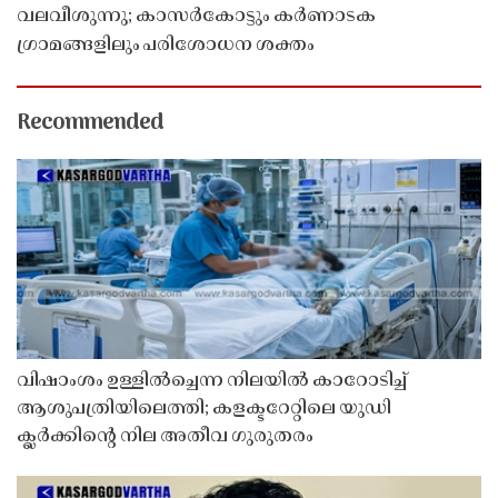
വലവീശുന്നു; കാസർകോട്ടും കർണാടക
ഗ്രാമങ്ങളിലും പരിശോധന ശക്തം
Recommended
വിഷാംശം ഉള്ളിൽച്ചെന്ന നിലയിൽ കാറോടിച്ച്
ആശുപത്രിയിലെത്തി; കളക്ടറേറ്റിലെ യുഡി
ക്ലർക്കിൻ്റെ നില അതീവ ഗുരുതരം