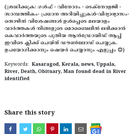
(ശ്രദ്ധിക്കുക: ഗൾഫ് - വിനോദം - ടെക്നോളജി -
സാമ്പത്തികം- പ്രധാന അറിയിപ്പുകൾ-വിദ്യാഭ്യാസം-
തൊഴിൽ വിശേഷങ്ങൾ ഉൾപ്പെടെ മലയാളം
വാർത്തകൾ നിങ്ങളുടെ മൊബൈലിൽ ലഭിക്കാൻ
കെവാർത്തയുടെ പുതിയ ആൻഡ്രോയിഡ് ആപ്പ്
ഇവിടെ ക്ലിക്ക് ചെയ്ത് ഡൗൺലോഡ് ചെയ്യുക.
ഉപയോഗിക്കാനും ഷെയർ ചെയ്യാനും എളുപ്പം 😊)
Keywords:
Kasaragod, Kerala, news, Uppala,
River, Death, Obituary, Man found dead in River
identified
< !- START disable copy paste -->
Share this story