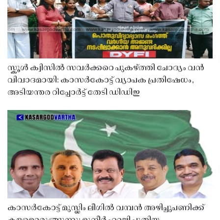
സ്കൂൾ ക്വിസിൽ സവർക്കറെ പുകഴ്ത്തി ചോദ്യം വൻ
വിവാദമായി: കാസർകോട്ട് വ്യാപക പ്രതിഷേധം,
അടിയന്തര റിപ്പോർട്ട് തേടി ഡിഡിഇ
കാസർകോട്ട് മുസ്ലിം ലീഗിൽ വമ്പൻ അഴിച്ചുപണിക്ക്