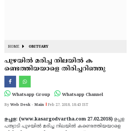
Fitr
May
Day
Eid
Al
Independence
Ad'ha
Day
Onam
HOME
OBITUARY
J&K
State
പുഴയില്‍ മരിച്ച നിലയില്‍ ക
Haryana
ണ്ടെത്തിയയാളെ തിരിച്ചറിഞ്ഞു
Assembly
State
Diwali
Elections
Assembly
Christmas
Elections
New-
Whatsapp Group
Whatsapp Channel
Year
Republic
By
Web Desk - Main
Feb 27, 2018, 18:43 IST
Day
Budget
ഉപ്പള: (www.kasargodvartha.com 27.02.2018)
ഉപ്പള
Delhi
പത്വാടി പുഴയില്‍ മരിച്ച നിലയില്‍ കണ്ടെത്തിയയാളെ