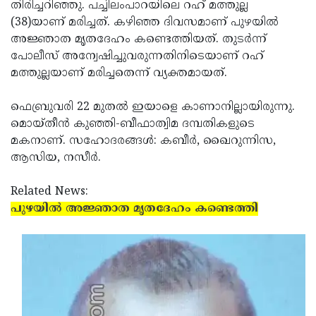
Election
തിരിച്ചറിഞ്ഞു. പച്ചിലംപാറയിലെ റഹ് മത്തുല്ല
Maha
(38)യാണ് മരിച്ചത്. കഴിഞ്ഞ ദിവസമാണ് പുഴയില്‍
Shivarathri
International
അജ്ഞാത മൃതദേഹം കണ്ടെത്തിയത്. തുടര്‍ന്ന്
Women's
പോലീസ് അന്വേഷിച്ചുവരുന്നതിനിടെയാണ് റഹ്
Anti-
മത്തുല്ലയാണ് മരിച്ചതെന്ന് വ്യക്തമായത്.
Day
Drug
Attukal
Campaign
Pongala
ഫെബ്രുവരി 22 മുതല്‍ ഇയാളെ കാണാനില്ലായിരുന്നു.
Holi
മൊയ്തീന്‍ കുഞ്ഞി-ബീഫാത്വിമ ദമ്പതികളുടെ
2025
2025
IPL
മകനാണ്. സഹോദരങ്ങള്‍: കബീര്‍, ഖൈറുന്നിസ,
2025
ആസിയ, നസീര്‍.
Eid
Al-
Waqf
Related News:
Fitr
Bill
പുഴയില്‍ അജ്ഞാത മൃതദേഹം കണ്ടെത്തി
Vishu
2025
Controversy
Festival
Good
2025
Friday
Easter
Observance
Sunday
By-
2025
2025
Election
Bihar