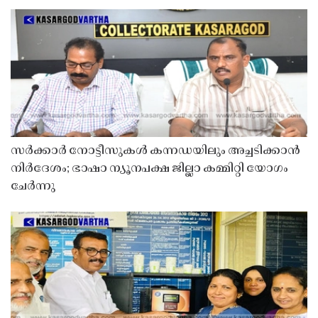
സർക്കാർ നോട്ടീസുകൾ കന്നഡയിലും അച്ചടിക്കാൻ
നിർദേശം; ഭാഷാ ന്യൂനപക്ഷ ജില്ലാ കമ്മിറ്റി യോഗം
ചേർന്നു