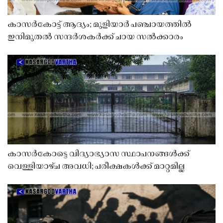
കാസർകോട്ട് ആദ്യം; മുളിയാർ പഞ്ചായത്തിൽ
ഇനിമുതൽ സന്ദർശകർക്ക് ചായ സൽക്കാരം
കാസർകോട്ടെ വിദ്യാഭ്യാസ സ്ഥാപനങ്ങൾക്ക്
വെള്ളിയാഴ്ച അവധി; പരീക്ഷകൾക്ക് മാറ്റമില്ല