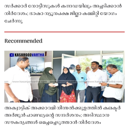
സർക്കാർ നോട്ടീസുകൾ കന്നഡയിലും അച്ചടിക്കാൻ
നിർദേശം; ഭാഷാ ന്യൂനപക്ഷ ജില്ലാ കമ്മിറ്റി യോഗം
ചേർന്നു
Recommended
അക്വാട്ടിക് അക്കാദമി നീന്തൽക്കുളത്തിൽ കലക്ടർ
അർജുൻ പാണ്ഡ്യൻ്റെ സന്ദർശനം; അടിസ്ഥാന
സൗകര്യങ്ങൾ മെച്ചപ്പെടുത്താൻ നിർദേശം