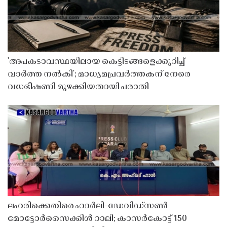
'അപകടാവസ്ഥയിലായ കെട്ടിടങ്ങളെക്കുറിച്ച്
വാർത്ത നൽകി'; മാധ്യമപ്രവർത്തകന് നേരെ
വധഭീഷണി മുഴക്കിയതായി പരാതി
ലഹരിക്കെതിരെ ഹാർലി-ഡേവിഡ്‌സൺ
മോട്ടോർസൈക്കിൾ റാലി; കാസർകോട്ട് 150