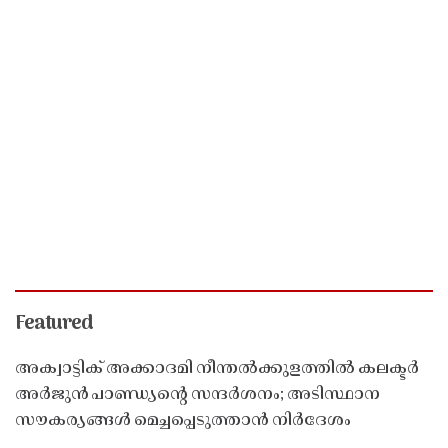
Featured
അക്വാട്ടിക് അക്കാദമി നീന്തൽക്കുളത്തിൽ കലക്ടർ
അർജുൻ പാണ്ഡ്യൻ്റെ സന്ദർശനം; അടിസ്ഥാന
സൗകര്യങ്ങൾ മെച്ചപ്പെടുത്താൻ നിർദേശം