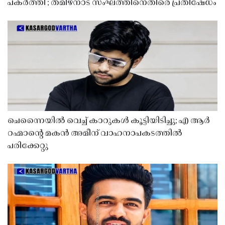
പകർത്തി'; തമിഴ്നാട് സംഘത്തിനെതിരെ പ്രതിഷേധം
ചെന്നൈയിൽ വെച്ച് കാറുകൾ കൂട്ടിയിടിച്ചു; എ ആർ
റഹ്മാൻ്റെ മകൻ അമീന് വാഹനാപകടത്തിൽ
പരിക്കേറ്റു