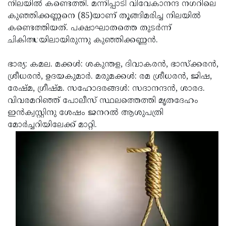
Election
നിലയില്‍ കണ്ടെത്തി. മന്നിപ്പാടി വിവേകാനന്ദ നഗറിലെ
Maha
കുഞ്ഞിക്കണ്ണനെ (85)യാണ് തൂങ്ങിമരിച്ച നിലയില്‍
Shivarathri
International
കണ്ടെത്തിയത്. പക്ഷാഘാതത്തെ തുടര്‍ന്ന്
Women's
ചികിത്സയിലായിരുന്നു കുഞ്ഞിക്കണ്ണന്‍.
Anti-
Day
Drug
Attukal
ഭാര്യ: കമല. മക്കള്‍: ശകുന്തള, ദിവാകരന്‍, ഭാസ്‌ക്കരന്‍,
Campaign
Pongala
ശ്രീധരന്‍, ഉദയകുമാര്‍. മരുമക്കള്‍: രമ ശ്രീധരന്‍, ജിഷ,
Holi
രേഷ്മ, ഗ്രീഷ്മ. സഹോദരങ്ങള്‍: സദാനന്ദന്‍, ശാരദ.
2025
2025
IPL
വിവരമറിഞ്ഞ് പോലീസ് സ്ഥലത്തെത്തി മൃതദേഹം
2025
ഇന്‍ക്വസ്റ്റിനു ശേഷം ജനറല്‍ ആശുപത്രി
Eid
മോര്‍ച്ചറിയിലേക്ക് മാറ്റി.
Al-
Waqf
Fitr
Bill
Vishu
2025
Controversy
Festival
Good
2025
Friday
Easter
Observance
Sunday
By-
2025
2025
Election
Bihar