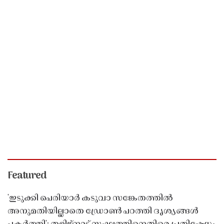
Featured
'ഇടുക്കി പെരിയാർ കടുവാ സങ്കേതത്തിൽ
അനുമതിയില്ലാതെ ഡ്രോൺ പറത്തി ദൃശ്യങ്ങൾ