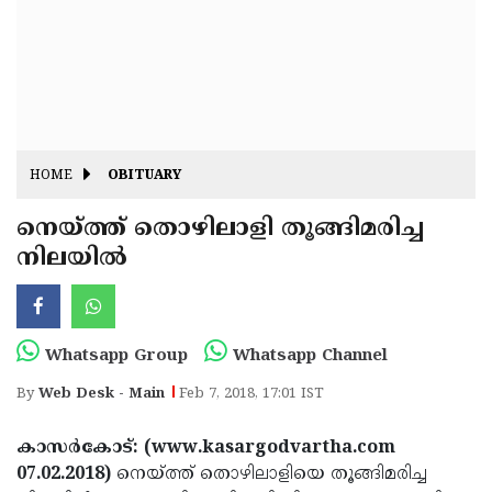
Fitr
May
Day
Eid
Al
Independence
Ad'ha
Day
Onam
HOME
OBITUARY
J&K
State
നെയ്ത്ത് തൊഴിലാളി തൂങ്ങിമരിച്ച
Haryana
നിലയില്‍
Assembly
State
Diwali
Elections
Assembly
Christmas
Elections
New-
Whatsapp Group
Whatsapp Channel
Year
Republic
By
Web Desk - Main
Feb 7, 2018, 17:01 IST
Day
Budget
കാസര്‍കോട്: (www.kasargodvartha.com
Delhi
07.02.2018)
നെയ്ത്ത് തൊഴിലാളിയെ തൂങ്ങിമരിച്ച