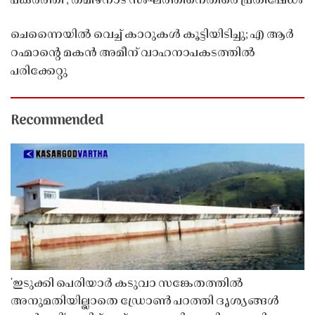
പകർത്തി'; തമിഴ്നാട് സംഘത്തിനെതിരെ പ്രതിഷേധം
ചെന്നൈയിൽ വെച്ച് കാറുകൾ കൂട്ടിയിടിച്ചു; എ ആർ
റഹ്മാൻ്റെ മകൻ അമീന് വാഹനാപകടത്തിൽ
പരിക്കേറ്റു
Recommended
'ഇടുക്കി പെരിയാർ കടുവാ സങ്കേതത്തിൽ
അനുമതിയില്ലാതെ ഡ്രോൺ പറത്തി ദൃശ്യങ്ങൾ