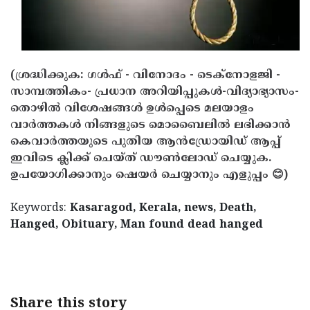
Updates
Assembly
Kerala
Polls
Local
Look
Body
Back
(ശ്രദ്ധിക്കുക: ഗൾഫ് - വിനോദം - ടെക്നോളജി -
Election
സാമ്പത്തികം- പ്രധാന അറിയിപ്പുകൾ-വിദ്യാഭ്യാസം-
2025
തൊഴിൽ വിശേഷങ്ങൾ ഉൾപ്പെടെ മലയാളം
വാർത്തകൾ നിങ്ങളുടെ മൊബൈലിൽ ലഭിക്കാൻ
കെവാർത്തയുടെ പുതിയ ആൻഡ്രോയിഡ് ആപ്പ്
ഇവിടെ ക്ലിക്ക് ചെയ്ത് ഡൗൺലോഡ് ചെയ്യുക.
ഉപയോഗിക്കാനും ഷെയർ ചെയ്യാനും എളുപ്പം 😊)
Keywords:
Kasaragod, Kerala, news, Death,
Hanged, Obituary, Man found dead hanged
< !- START disable copy paste -->
Share this story