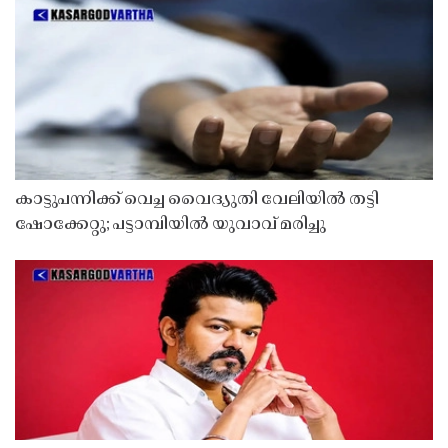
കാട്ടുപന്നിക്ക് വെച്ച വൈദ്യുതി വേലിയിൽ തട്ടി
ഷോക്കേറ്റു; പട്ടാമ്പിയിൽ യുവാവ് മരിച്ചു