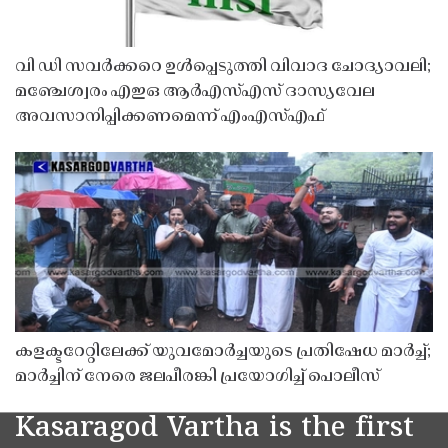
വി ഡി സവർക്കറെ ഉൾപ്പെടുത്തി വിവാദ ചോദ്യാവലി;
മഞ്ചേശ്വരം എഇഒ ആർഎസ്എസ് ദാസ്യവേല
അവസാനിപ്പിക്കണമെന്ന് എംഎസ്എഫ്
കളക്ടറേറ്റിലേക്ക് യുവമോർച്ചയുടെ പ്രതിഷേധ മാർച്ച്;
മാർച്ചിന് നേരെ ജലപീരങ്കി പ്രയോഗിച്ച് പൊലീസ്
Kasaragod Vartha is the first