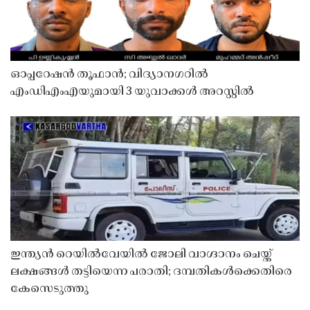
ഓപ്പറേഷൻ തൂഫാൻ; വിദ്യാനഗറിൽ
എംഡിഎംഎയുമായി 3 യുവാക്കൾ അറസ്റ്റിൽ
ഇന്ത്യൻ റെയിൽവേയിൽ ജോലി വാഗ്ദാനം ചെയ്ത്
ലക്ഷങ്ങൾ തട്ടിയെന്ന പരാതി; ദമ്പതികൾക്കെതിരെ
കേസെടുത്തു