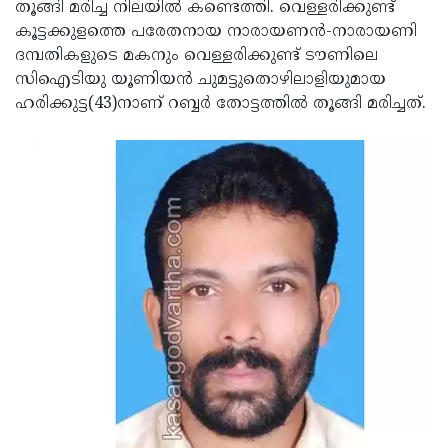
Election
തൂങ്ങി മരിച്ച നിലയില്‍ കണ്ടെത്തി. വെള്ളരിക്കുണ്ട്
Maha
കൂട്ടക്കുളത്തെ പരേതനായ നാരായണന്‍-നാരായണി
Shivarathri
International
ദമ്പതികളുടെ മകനും വെള്ളരിക്കുണ്ട് ടൗണിലെ
Women's
സിഐടിയു യൂണിയന്‍ ചുമട്ടുതൊഴിലാളിയുമായ
Anti-
ഹരിക്കുട്ട(43)നാണ് റബ്ബര്‍ തോട്ടത്തില്‍ തൂങ്ങി മരിച്ചത്.
Day
Drug
Attukal
Campaign
Pongala
Holi
2025
2025
IPL
2025
Eid
Al-
Waqf
Fitr
Bill
Vishu
2025
Controversy
Festival
Good
2025
Friday
Easter
Observance
Sunday
By-
2025
2025
Election
Bihar