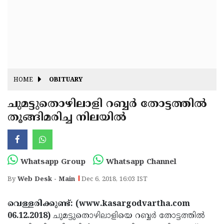
Fitr
May
Day
Eid
Al
Independence
Ad'ha
Day
Onam
HOME
OBITUARY
J&K
State
ചുമട്ടുതൊഴിലാളി റബ്ബര്‍ തോട്ടത്തില്‍
Haryana
തൂങ്ങിമരിച്ച നിലയില്‍
Assembly
State
Diwali
Elections
Assembly
Christmas
Elections
New-
Whatsapp Group
Whatsapp Channel
Year
Republic
By
Web Desk - Main
Dec 6, 2018, 16:03 IST
Day
Budget
വെള്ളരിക്കുണ്ട്: (www.kasargodvartha.com
Delhi
06.12.2018)
ചുമട്ടുതൊഴിലാളിയെ റബ്ബര്‍ തോട്ടത്തില്‍