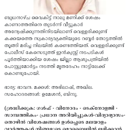
Updates
Assembly
Kerala
Polls
ബുധനാഴ്ച വൈകിട്ട് നാലു മണിക്ക് ശേഷം
Local
Look
കാണാത്തതിനെ തുടര്‍ന്ന് വീട്ടുകാര്‍
Body
Back
അന്വേഷിക്കുന്നതിനിടയിലാണ് വെള്ളരിക്കുണ്ട്
Election
2025
കക്കയത്തെ സ്വകാര്യവ്യക്തിയുടെ റബ്ബര്‍ തോട്ടത്തില്‍
തൂങ്ങി മരിച്ച നിലയില്‍ കണ്ടെത്തിയത്. വെള്ളരിക്കുണ്ട്
പോലീസ് കേസെടുത്ത് ഇന്‍ക്വസ്റ്റ് നടപടികള്‍
പൂര്‍ത്തിയാക്കിയ ശേഷം ജില്ലാ ആശുപത്രിയില്‍
പോസ്റ്റുമോര്‍ട്ടം നടത്തി മൃതദേഹം നാട്ടിലേക്ക്
കൊണ്ടുപോയി.
ഭാര്യ: ഭാവന. മക്കള്‍: അഭിലാഷ്, അഖില.
സഹോദരങ്ങള്‍: ഉമേശന്‍, ബിന്ദു.
(ശ്രദ്ധിക്കുക: ഗൾഫ് - വിനോദം - ടെക്നോളജി -
സാമ്പത്തികം- പ്രധാന അറിയിപ്പുകൾ-വിദ്യാഭ്യാസം-
തൊഴിൽ വിശേഷങ്ങൾ ഉൾപ്പെടെ മലയാളം
വാർത്തകൾ നിങ്ങളുടെ മൊബൈലിൽ ലഭിക്കാൻ