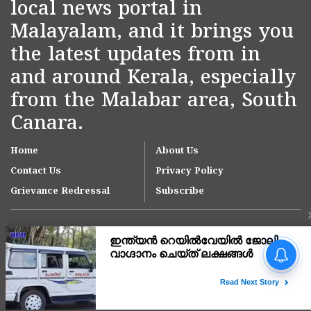
local news portal in
Malayalam, and it brings you
the latest updates from in
and around Kerala, especially
from the Malabar area, South
Canara.
Home
About Us
Contact Us
Privacy Policy
Grievance Redressal
Subscribe
ടൂറിസം ഡയറക്ടർ എം
അഞ്ജനയ്ക്ക് ബിആർഡിസി
എംഡിയുടെ അധിക ചുമതല
കൂടി; ഉത്തരവിറക്കി
Copyright © 2007-
2026
Kasargodvartha
സർക്കാർ