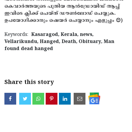
കെവാർത്തയുടെ പുതിയ ആൻഡ്രോയിഡ് ആപ്പ്
ഇവിടെ ക്ലിക്ക് ചെയ്ത് ഡൗൺലോഡ് ചെയ്യുക.
ഉപയോഗിക്കാനും ഷെയർ ചെയ്യാനും എളുപ്പം 😊)
Keywords:
Kasaragod, Kerala, news,
Vellarikundu, Hanged, Death, Obituary, Man
found dead hanged
< !- START disable copy paste -->
Share this story