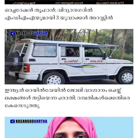
ഓപ്പറേഷൻ തൂഫാൻ; വിദ്യാനഗറിൽ
എംഡിഎംഎയുമായി 3 യുവാക്കൾ അറസ്റ്റിൽ
ഇന്ത്യൻ റെയിൽവേയിൽ ജോലി വാഗ്ദാനം ചെയ്ത്
ലക്ഷങ്ങൾ തട്ടിയെന്ന പരാതി; ദമ്പതികൾക്കെതിരെ
കേസെടുത്തു