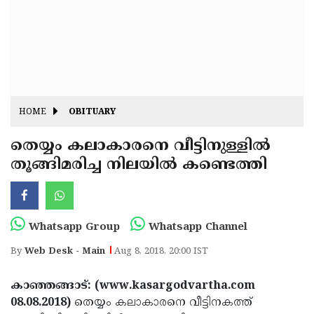
Fitr
May
Day
Eid
Al
Independence
Ad'ha
Day
Onam
HOME
OBITUARY
J&K
State
തെയ്യം കലാകാരനെ വീട്ടിനുള്ളില്‍
Haryana
തൂങ്ങിമരിച്ച നിലയില്‍ കണ്ടെത്തി
Assembly
State
Diwali
Elections
Assembly
Christmas
Elections
New-
Whatsapp Group
Whatsapp Channel
Year
Republic
By
Web Desk - Main
Aug 8, 2018, 20:00 IST
Day
Budget
കാഞ്ഞങ്ങാട്: (www.kasargodvartha.com
Delhi
08.08.2018)
തെയ്യം കലാകാരനെ വീട്ടിനകത്ത്