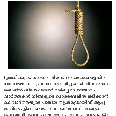
Updates
Assembly
Kerala
Polls
Local
Look
Body
Back
Election
2025
(ശ്രദ്ധിക്കുക: ഗൾഫ് - വിനോദം - ടെക്നോളജി -
സാമ്പത്തികം- പ്രധാന അറിയിപ്പുകൾ-വിദ്യാഭ്യാസം-
തൊഴിൽ വിശേഷങ്ങൾ ഉൾപ്പെടെ മലയാളം
വാർത്തകൾ നിങ്ങളുടെ മൊബൈലിൽ ലഭിക്കാൻ
കെവാർത്തയുടെ പുതിയ ആൻഡ്രോയിഡ് ആപ്പ്
ഇവിടെ ക്ലിക്ക് ചെയ്ത് ഡൗൺലോഡ് ചെയ്യുക.
ഉപയോഗിക്കാനും ഷെയർ ചെയ്യാനും എളുപ്പം 😊)