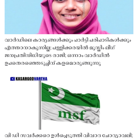
വാർഡിലെ കാര്യങ്ങൾക്കും പാർട്ടി പരിപാടികൾക്കും
എത്താനാകുന്നില്ല; പള്ളിക്കരയിൽ മുസ്ലിം ലീഗ്
ജനപ്രതിനിധിയുടെ രാജി; ഒന്നാം വാർഡിൽ
ഉപതെരഞ്ഞെടുപ്പിന് കളമൊരുങ്ങുന്നു
വി ഡി സവർക്കറെ ഉൾപ്പെടുത്തി വിവാദ ചോദ്യാവലി;