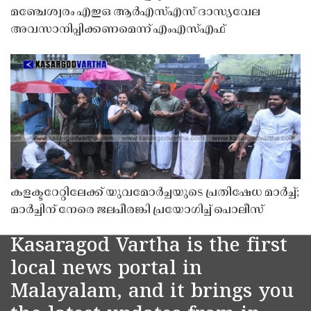
മഞ്ചേശ്വരം എഇഒ ആർഎസ്എസ് ദാസ്യവേല
അവസാനിപ്പിക്കണമെന്ന് എംഎസ്എഫ്
കളക്ടറേറ്റിലേക്ക് യുവമോർച്ചയുടെ പ്രതിഷേധ മാർച്ച്;
മാർച്ചിന് നേരെ ജലപീരങ്കി പ്രയോഗിച്ച് പൊലീസ്
Kasaragod Vartha is the first
local news portal in
Malayalam, and it brings you