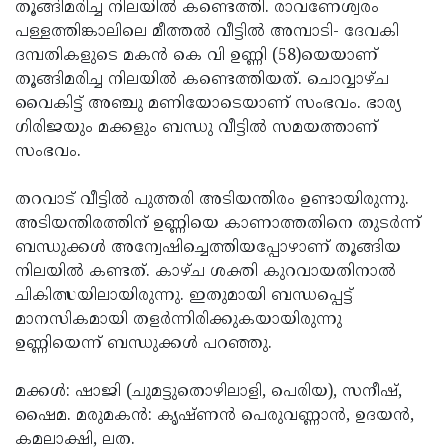
Election
തൂങ്ങിമരിച്ച നിലയില്‍ കണ്ടെത്തി. രാവണേശ്വരം
Maha
പള്ളത്തിങ്കാലിലെ മീത്തല്‍ വീട്ടില്‍ അമ്പാടി- ദേവകി
Shivarathri
International
ദമ്പതികളുടെ മകന്‍ കെ വി ഉണ്ണി (58)യെയാണ്
Women's
തൂങ്ങിമരിച്ച നിലയില്‍ കണ്ടെത്തിയത്. ചൊവ്വാഴ്ച
Anti-
വൈകിട്ട് അഞ്ചു മണിയോടെയാണ് സംഭവം. ഭാര്യ
Day
Drug
Attukal
ഗിരിജയും മക്കളും ബന്ധു വീട്ടില്‍ സമയത്താണ്
Campaign
Pongala
സംഭവം.
Holi
2025
2025
IPL
തറവാട് വീട്ടില്‍ പുത്തരി അടിയന്തിരം ഉണ്ടായിരുന്നു.
2025
അടിയന്തിരത്തിന് ഉണ്ണിയെ കാണാത്തതിനെ തുടര്‍ന്ന്
Eid
ബന്ധുക്കള്‍ അന്വേഷിച്ചെത്തിയപ്പോഴാണ് തൂങ്ങിയ
Al-
Waqf
നിലയില്‍ കണ്ടത്. കാഴ്ച ശക്തി കുറവായതിനാല്‍
Fitr
Bill
ചികിത്സയിലായിരുന്നു. ഇതുമായി ബന്ധപ്പെട്ട്
Vishu
മാനസികമായി തളര്‍ന്നിരിക്കുകയായിരുന്നു
2025
Controversy
Festival
Good
ഉണ്ണിയെന്ന് ബന്ധുക്കള്‍ പറഞ്ഞു.
2025
Friday
Easter
മക്കള്‍: ഷാജി (ചുമട്ടുതൊഴിലാളി, പെരിയ), സനീഷ്,
Observance
Sunday
By-
ഷൈമ. മരുമകന്‍: കൃഷ്ണന്‍ പെരുവണ്ണാന്‍, ഉദയന്‍,
2025
2025
Election
കമലാക്ഷി, ലത.
Bihar