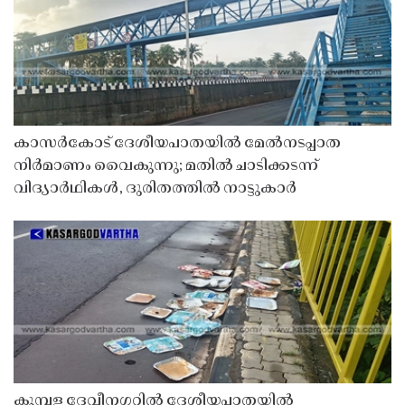
കാസർകോട് ദേശീയപാതയിൽ മേൽനടപ്പാത
നിർമാണം വൈകുന്നു; മതിൽ ചാടിക്കടന്ന്
വിദ്യാർഥികൾ, ദുരിതത്തിൽ നാട്ടുകാർ
കുമ്പള ദേവീനഗറിൽ ദേശീയപാതയിൽ