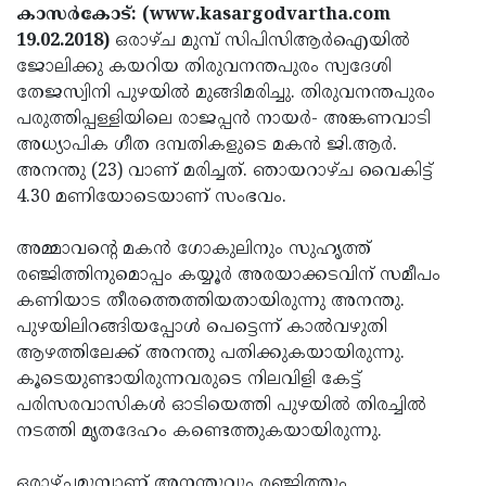
Election
Maha
കാസര്‍കോട്: (www.kasargodvartha.com
19.02.2018)
ഒരാഴ്ച മുമ്പ് സിപിസിആര്‍ഐയില്‍
Shivarathri
International
ജോലിക്കു കയറിയ തിരുവനന്തപുരം സ്വദേശി
Women's
Anti-
തേജസ്വിനി പുഴയില്‍ മുങ്ങിമരിച്ചു. തിരുവനന്തപുരം
പരുത്തിപ്പള്ളിയിലെ രാജപ്പന്‍ നായര്‍- അങ്കണവാടി
Day
Drug
Attukal
അധ്യാപിക ഗീത ദമ്പതികളുടെ മകന്‍ ജി.ആര്‍.
Campaign
Pongala
Holi
അനന്തു (23) വാണ് മരിച്ചത്. ഞായറാഴ്ച വൈകിട്ട്
4.30 മണിയോടെയാണ് സംഭവം.
2025
2025
IPL
2025
Eid
അമ്മാവന്റെ മകന്‍ ഗോകുലിനും സുഹൃത്ത്
രഞ്ജിത്തിനുമൊപ്പം കയ്യൂര്‍ അരയാക്കടവിന് സമീപം
Al-
Waqf
കണിയാട തീരത്തെത്തിയതായിരുന്നു അനന്തു.
Fitr
Bill
Vishu
പുഴയിലിറങ്ങിയപ്പോള്‍ പെട്ടെന്ന് കാല്‍വഴുതി
ആഴത്തിലേക്ക് അനന്തു പതിക്കുകയായിരുന്നു.
2025
Controversy
Festival
Good
കൂടെയുണ്ടായിരുന്നവരുടെ നിലവിളി കേട്ട്
2025
Friday
Easter
പരിസരവാസികള്‍ ഓടിയെത്തി പുഴയില്‍ തിരച്ചില്‍
നടത്തി മൃതദേഹം കണ്ടെത്തുകയായിരുന്നു.
Observance
Sunday
By-
2025
2025
Election
Bihar
ഒരാഴ്ചമുമ്പാണ് അനന്തുവും രഞ്ജിത്തും