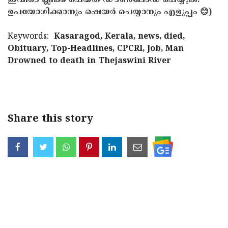
ഇവിടെ ക്ലിക്ക് ചെയ്ത് ഡൗൺലോഡ് ചെയ്യുക.
ഉപയോഗിക്കാനും ഷെയർ ചെയ്യാനും എളുപ്പം 😊)
Keywords:
Kasaragod, Kerala, news, died,
Obituary, Top-Headlines, CPCRI, Job, Man
Drowned to death in Thejaswini River
< !- START disable copy paste -->
Share this story