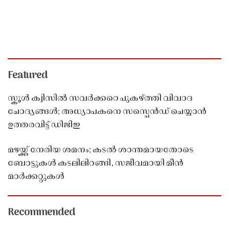
Featured
സ്കൂൾ ക്വിസിൽ സവർക്കറെ പുകഴ്ത്തി വിവാദ
ചോദ്യങ്ങൾ; അധ്യാപകനെ സസ്പെൻഡ് ചെയ്യാൻ
ഉത്തരവിട്ട് ഡിജിഇ
മഴയ്ക്ക് നേരിയ ശമനം; കടൽ ശാന്തമായതോടെ
ബോട്ടുകൾ കടലിലിറങ്ങി, സജീവമായി മീൻ
മാർക്കറ്റുകൾ
Recommended