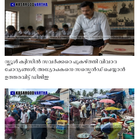
സ്കൂൾ ക്വിസിൽ സവർക്കറെ പുകഴ്ത്തി വിവാദ
ചോദ്യങ്ങൾ; അധ്യാപകനെ സസ്പെൻഡ് ചെയ്യാൻ
ഉത്തരവിട്ട് ഡിജിഇ