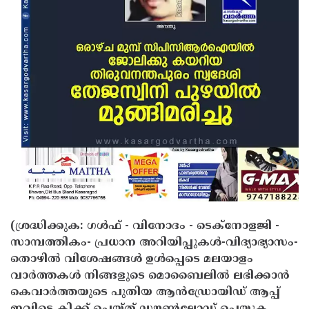
(ശ്രദ്ധിക്കുക: ഗൾഫ് - വിനോദം - ടെക്നോളജി -
സാമ്പത്തികം- പ്രധാന അറിയിപ്പുകൾ-വിദ്യാഭ്യാസം-
തൊഴിൽ വിശേഷങ്ങൾ ഉൾപ്പെടെ മലയാളം
വാർത്തകൾ നിങ്ങളുടെ മൊബൈലിൽ ലഭിക്കാൻ
കെവാർത്തയുടെ പുതിയ ആൻഡ്രോയിഡ് ആപ്പ്