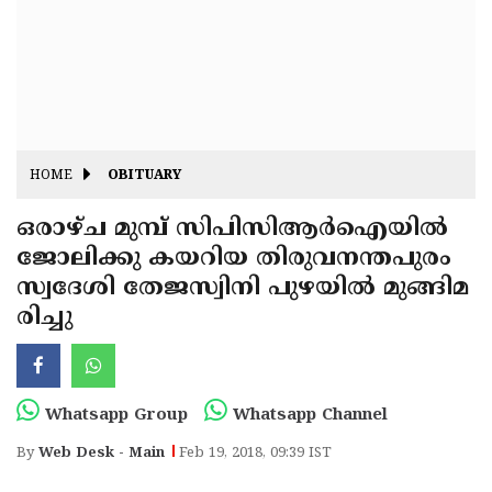
Fitr
May
Day
Eid
Al
Independence
Ad'ha
Day
Onam
HOME
OBITUARY
J&K
State
ഒരാഴ്ച മുമ്പ് സിപിസിആര്‍ഐയില്‍
Haryana
ജോലിക്കു കയറിയ തിരുവനന്തപുരം
Assembly
State
Diwali
സ്വദേശി തേജസ്വിനി പുഴയില്‍ മുങ്ങിമ
Elections
Assembly
Christmas
രിച്ചു
Elections
New-
Year
Republic
Whatsapp Group
Whatsapp Channel
Day
Budget
By
Web Desk - Main
Feb 19, 2018, 09:39 IST
Delhi