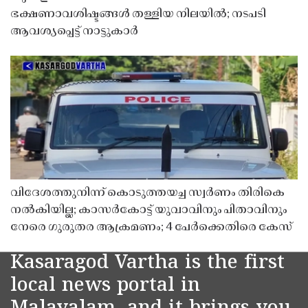
ഭക്ഷണാവശിഷ്ടങ്ങൾ തള്ളിയ നിലയിൽ; നടപടി
ആവശ്യപ്പെട്ട് നാട്ടുകാർ
വിദേശത്തുനിന്ന് കൊടുത്തയച്ച സ്വർണം തിരികെ
നൽകിയില്ല; കാസർകോട്ട് യുവാവിനും പിതാവിനും
നേരെ ഗുരുതര ആക്രമണം; 4 പേർക്കെതിരെ കേസ്
Kasaragod Vartha is the first
local news portal in