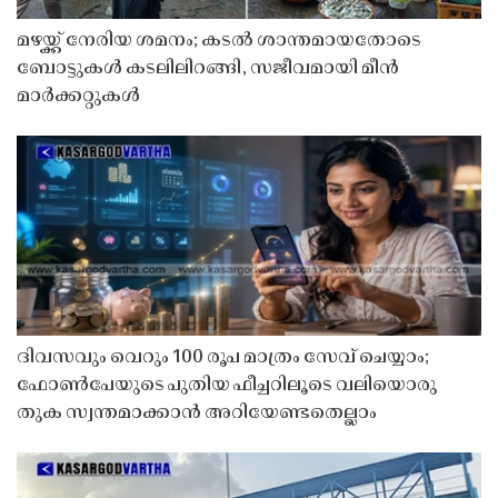
മഴയ്ക്ക് നേരിയ ശമനം; കടൽ ശാന്തമായതോടെ
ബോട്ടുകൾ കടലിലിറങ്ങി, സജീവമായി മീൻ
മാർക്കറ്റുകൾ
ദിവസവും വെറും 100 രൂപ മാത്രം സേവ് ചെയ്യാം;
ഫോൺപേയുടെ പുതിയ ഫീച്ചറിലൂടെ വലിയൊരു
തുക സ്വന്തമാക്കാൻ അറിയേണ്ടതെല്ലാം