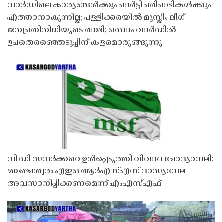
വാർഡിലെ കാര്യങ്ങൾക്കും പാർട്ടി പരിപാടികൾക്കും
എത്താനാകുന്നില്ല; പള്ളിക്കരയിൽ മുസ്ലിം ലീഗ്
ജനപ്രതിനിധിയുടെ രാജി; ഒന്നാം വാർഡിൽ
ഉപതെരഞ്ഞെടുപ്പിന് കളമൊരുങ്ങുന്നു
വി ഡി സവർക്കറെ ഉൾപ്പെടുത്തി വിവാദ ചോദ്യാവലി;
മഞ്ചേശ്വരം എഇഒ ആർഎസ്എസ് ദാസ്യവേല
അവസാനിപ്പിക്കണമെന്ന് എംഎസ്എഫ്