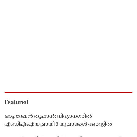
Featured
ഓപ്പറേഷൻ തൂഫാൻ; വിദ്യാനഗറിൽ
എംഡിഎംഎയുമായി 3 യുവാക്കൾ അറസ്റ്റിൽ