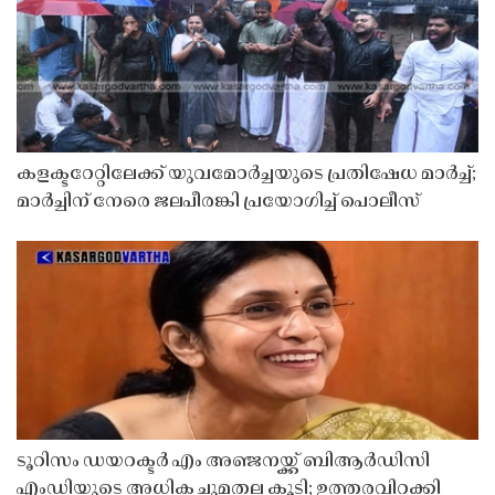
കളക്ടറേറ്റിലേക്ക് യുവമോർച്ചയുടെ പ്രതിഷേധ മാർച്ച്;
മാർച്ചിന് നേരെ ജലപീരങ്കി പ്രയോഗിച്ച് പൊലീസ്
ടൂറിസം ഡയറക്ടർ എം അഞ്ജനയ്ക്ക് ബിആർഡിസി
എംഡിയുടെ അധിക ചുമതല കൂടി; ഉത്തരവിറക്കി