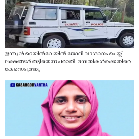
ഇന്ത്യൻ റെയിൽവേയിൽ ജോലി വാഗ്ദാനം ചെയ്ത്
ലക്ഷങ്ങൾ തട്ടിയെന്ന പരാതി; ദമ്പതികൾക്കെതിരെ
കേസെടുത്തു