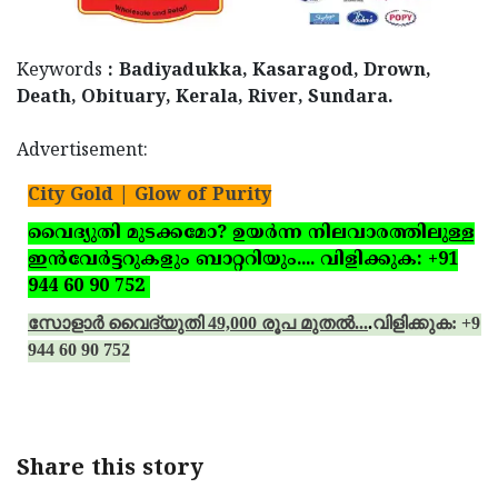
Keywords
: Badiyadukka, Kasaragod, Drown,
Death, Obituary, Kerala, River, Sundara.
Advertisement:
City Gold | Glow of Purity
വൈദ്യുതി മുടക്കമോ? ഉയര്‍ന്ന നിലവാരത്തിലുള്ള
ഇന്‍വേര്‍ട്ടറുകളും ബാറ്ററിയും.... വിളിക്കുക: +91
944 60 90 752
സോളാര്‍ വൈദ്യുതി 49,000 രൂപ മുതല്‍...
.
വിളിക്കുക: +91
944 60 90 752
Share this story