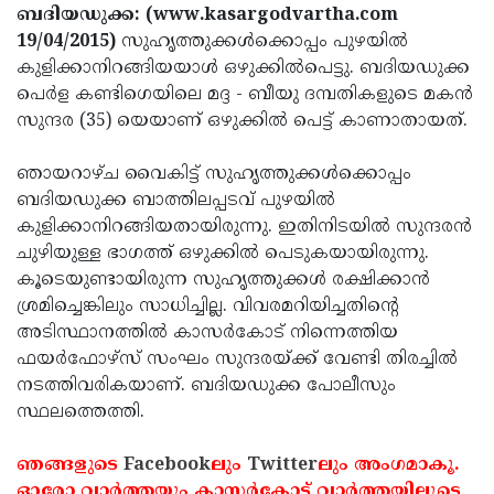
Election
Maha
ബദിയഡുക്ക: (www.kasargodvartha.com
19/04/2015)
സുഹൃത്തുക്കള്‍ക്കൊപ്പം പുഴയില്‍
Shivarathri
International
കുളിക്കാനിറങ്ങിയയാള്‍ ഒഴുക്കില്‍പെട്ടു. ബദിയഡുക്ക
Women's
Anti-
പെര്‍ള കണ്ടിഗെയിലെ മദ്ദ - ബീയു ദമ്പതികളുടെ മകന്‍
സുന്ദര (35) യെയാണ് ഒഴുക്കില്‍ പെട്ട് കാണാതായത്.
Day
Drug
Attukal
Campaign
Pongala
Holi
ഞായറാഴ്ച വൈകിട്ട് സുഹൃത്തുക്കള്‍ക്കൊപ്പം
ബദിയഡുക്ക ബാത്തിലപ്പടവ് പുഴയില്‍
2025
2025
IPL
കുളിക്കാനിറങ്ങിയതായിരുന്നു. ഇതിനിടയില്‍ സുന്ദരന്‍
2025
Eid
ചുഴിയുള്ള ഭാഗത്ത് ഒഴുക്കില്‍ പെടുകയായിരുന്നു.
കൂടെയുണ്ടായിരുന്ന സുഹൃത്തുക്കള്‍ രക്ഷിക്കാന്‍
Al-
Waqf
ശ്രമിച്ചെങ്കിലും സാധിച്ചില്ല. വിവരമറിയിച്ചതിന്റെ
Fitr
Bill
Vishu
അടിസ്ഥാനത്തില്‍ കാസര്‍കോട് നിന്നെത്തിയ
ഫയര്‍ഫോഴ്‌സ് സംഘം സുന്ദരയ്ക്ക് വേണ്ടി തിരച്ചില്‍
2025
Controversy
Festival
Good
നടത്തിവരികയാണ്. ബദിയഡുക്ക പോലീസും
2025
Friday
Easter
സ്ഥലത്തെത്തി.
Observance
Sunday
By-
ഞങ്ങളുടെ
Facebook
ലും
Twitter
ലും അംഗമാകൂ.
2025
2025
Election
Bihar
ഓരോ വാര്‍ത്തയും കാസര്‍കോട് വാര്‍ത്തയിലൂടെ