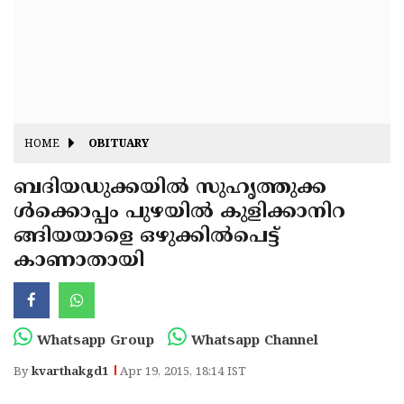
Fitr
May
Day
Eid
Al
Independence
Ad'ha
Day
Onam
HOME
OBITUARY
J&K
State
ബദിയഡുക്കയില്‍ സുഹൃത്തുക്ക
Haryana
ള്‍ക്കൊപ്പം പുഴയില്‍ കുളിക്കാനിറ
Assembly
State
Diwali
ങ്ങിയയാളെ ഒഴുക്കില്‍പെട്ട്
Elections
Assembly
Christmas
കാണാതായി
Elections
New-
Year
Republic
Whatsapp Group
Whatsapp Channel
Day
Budget
By
kvarthakgd1
Apr 19, 2015, 18:14 IST
Delhi