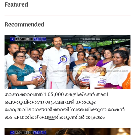
Featured
Recommended
ഓണക്കാലത്ത് 1,65,000 മെട്രിക് ടൺ അരി
പൊതുവിതരണ ശൃംഖല വഴി നൽകും;
ഗോത്രവിഭാഗങ്ങൾക്കായി 'സഞ്ചരിക്കുന്ന റേഷൻ
കട' പദ്ധതിക്ക് വെള്ളരിക്കുണ്ടിൽ തുടക്കം