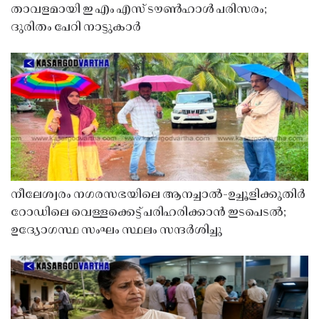
താവളമായി ഇ എം എസ് ടൗൺഹാൾ പരിസരം;
ദുരിതം പേറി നാട്ടുകാർ
നീലേശ്വരം നഗരസഭയിലെ ആനച്ചാൽ-ഉച്ചൂളിക്കുതിർ
റോഡിലെ വെള്ളക്കെട്ട് പരിഹരിക്കാൻ ഇടപെടൽ;
ഉദ്യോഗസ്ഥ സംഘം സ്ഥലം സന്ദർശിച്ചു