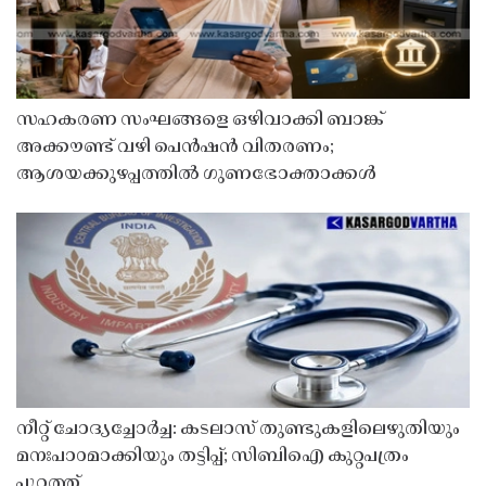
സഹകരണ സംഘങ്ങളെ ഒഴിവാക്കി ബാങ്ക്
അക്കൗണ്ട് വഴി പെൻഷൻ വിതരണം;
ആശയക്കുഴപ്പത്തിൽ ഗുണഭോക്താക്കൾ
നീറ്റ് ചോദ്യച്ചോർച്ച: കടലാസ് തുണ്ടുകളിലെഴുതിയും
മനഃപാഠമാക്കിയും തട്ടിപ്പ്; സിബിഐ കുറ്റപത്രം
പുറത്ത്