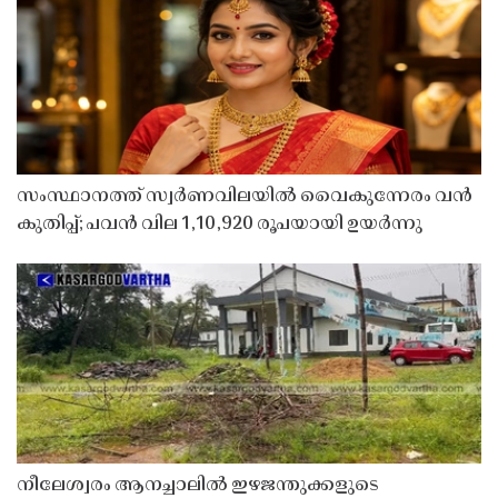
സംസ്ഥാനത്ത് സ്വർണവിലയിൽ വൈകുന്നേരം വൻ
കുതിപ്പ്; പവൻ വില 1,10,920 രൂപയായി ഉയർന്നു
നീലേശ്വരം ആനച്ചാലിൽ ഇഴജന്തുക്കളുടെ