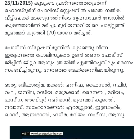
Election
Maha
25/11/2015)
കുടുംബ പ്രശ്‌നത്തെത്തുടര്‍ന്ന്
ഹൊസ്ദുര്‍ഗ് പോലീസ് സ്റ്റേഷനില്‍ പരാതി നല്‍കി
Shivarathri
International
വീട്ടിലേക്ക് മടങ്ങുന്നതിനിടെ ഗൃഹനാഥന്‍ റോഡില്‍
Women's
Anti-
കുഴഞ്ഞുവീണ് മരിച്ചു. മുറിയനാവിയിലെ പാട്ടില്ലത്ത്
മുഹമ്മദ് കുഞ്ഞി (70) യാണ് മരിച്ചത്.
Day
Drug
Attukal
Campaign
Pongala
Holi
പോലീസ് സ്‌റ്റേഷന് മുന്നില്‍ കുഴഞ്ഞു വീണ
ഇദ്ദേഹത്തെ പോലീസുകാര്‍ ഉടന്‍ തന്നെ പോലീസ്
2025
2025
IPL
ജീപ്പില്‍ ജില്ലാ ആശുപത്രിയില്‍ എത്തിച്ചെങ്കിലും മരണം
2025
Eid
സംഭവിച്ചിരുന്നു. നേരത്തെ ബഹ്‌റൈനിലായിരുന്നു.
Al-
Waqf
ഭാര്യ: ബീഫാത്വിമ. മക്കള്‍: ഹനീഫ, ഫൈസല്‍, റഷീദ്,
Fitr
Bill
Vishu
റംല, ജസീല, റസിയ. മരുമക്കള്‍: ദൈനബി, മറിയം,
ഫസീന, അബ്ദുര്‍ റഹ് മാന്‍, മുഹമ്മദ് കുഞ്ഞി,
2025
Controversy
Festival
Good
നവാസ്. സഹോദരങ്ങള്‍: എറമുല്ലാന്‍, ഇബ്രാഹിം,
2025
Friday
Easter
ഖാദര്‍, ആഇശാബി, ഹലീമ, മറിയം, നഫീസ, ആസ്യ.
Observance
Sunday
By-
2025
2025
Election
Bihar