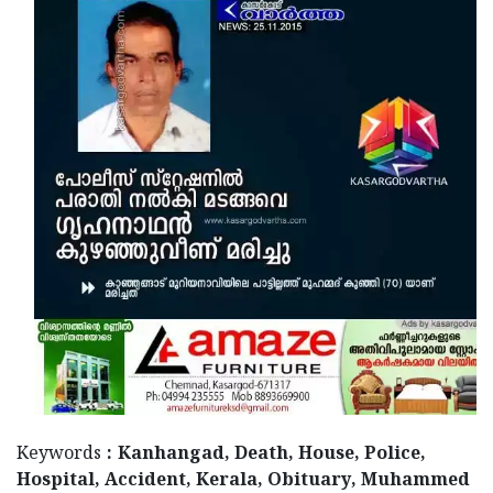
Updates
Assembly
Kerala
Polls
Local
Look
Body
Back
Election
2025
Keywords
: Kanhangad, Death, House, Police,
Hospital, Accident, Kerala, Obituary, Muhammed