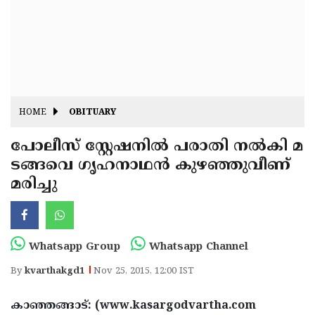
Fitr
May
Day
Eid
Al
Independence
Ad'ha
Day
Onam
HOME
OBITUARY
J&K
State
പോലീസ് സ്റ്റേഷനില്‍ പരാതി നല്‍കി മ
Haryana
ടങ്ങവെ ഗൃഹനാഥന്‍ കുഴഞ്ഞുവീണ്
Assembly
State
Diwali
മരിച്ചു
Elections
Assembly
Christmas
Elections
New-
Year
Republic
Whatsapp Group
Whatsapp Channel
Day
Budget
By
kvarthakgd1
Nov 25, 2015, 12:00 IST
Delhi
കാഞ്ഞങ്ങാട്: (www.kasargodvartha.com