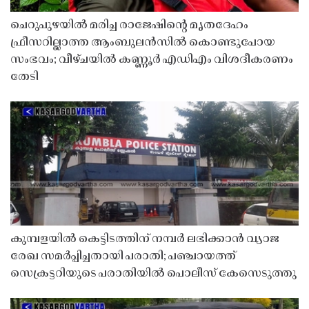
ചെറുപുഴയിൽ മരിച്ച രാജേഷിൻ്റെ മൃതദേഹം
ഫ്രീസറില്ലാത്ത ആംബുലൻസിൽ കൊണ്ടുപോയ
സംഭവം; വീഴ്ചയിൽ കണ്ണൂർ എഡിഎം വിശദീകരണം
തേടി
കുമ്പളയിൽ കെട്ടിടത്തിന് നമ്പർ ലഭിക്കാൻ വ്യാജ
രേഖ സമർപ്പിച്ചതായി പരാതി; പഞ്ചായത്ത്
സെക്രട്ടറിയുടെ പരാതിയിൽ പൊലീസ് കേസെടുത്തു