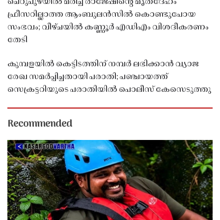
ചെറുപുഴയിൽ മരിച്ച രാജേഷിൻ്റെ മൃതദേഹം
ഫ്രീസറില്ലാത്ത ആംബുലൻസിൽ കൊണ്ടുപോയ
സംഭവം; വീഴ്ചയിൽ കണ്ണൂർ എഡിഎം വിശദീകരണം
തേടി
കുമ്പളയിൽ കെട്ടിടത്തിന് നമ്പർ ലഭിക്കാൻ വ്യാജ
രേഖ സമർപ്പിച്ചതായി പരാതി; പഞ്ചായത്ത്
സെക്രട്ടറിയുടെ പരാതിയിൽ പൊലീസ് കേസെടുത്തു
Recommended