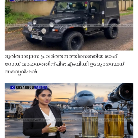
ദുരിതാശ്വാസ പ്രവർത്തനത്തിനെത്തിയ ഓഫ്
റോഡ് വാഹനത്തിന് പിഴ; എംവിഡി ഉദ്യോഗസ്ഥന്
സസ്പെൻഷൻ