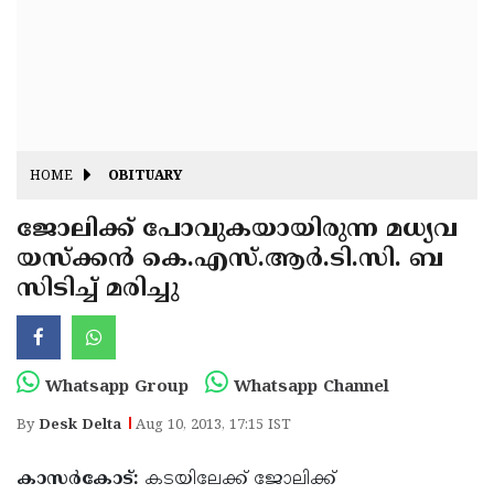
Fitr
May
Day
Eid
Al
Independence
Ad'ha
Day
Onam
HOME
OBITUARY
J&K
State
ജോലിക്ക് പോവുകയായിരുന്ന മധ്യവ
Haryana
യസ്‌ക്കന്‍ കെ.എസ്.ആര്‍.ടി.സി. ബ
Assembly
State
Diwali
സിടിച്ച് മരിച്ചു
Elections
Assembly
Christmas
Elections
New-
Year
Republic
Whatsapp Group
Whatsapp Channel
Day
Budget
By
Desk Delta
Aug 10, 2013, 17:15 IST
Delhi
കാസര്‍കോട്:
കടയിലേക്ക് ജോലിക്ക്