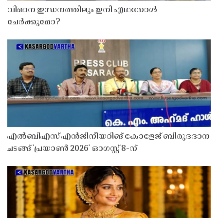
വിമാന ഇന്ധനത്തിലും ഇനി എഥനോൾ
ചേർക്കുമോ?
എൽബിഎസ് എൻജിനീയറിങ് കോളേജ് ബിരുദദാന
ചടങ്ങ് 'പ്രയാൺ 2026' ഓഗസ്റ്റ് 8-ന്