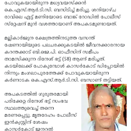
Election
Maha
പോവുകയായിരുന്ന മധ്യവയസ്‌ക്കന്‍
കെ.എസ്.ആര്‍.ടി.സി. ബസിടിച്ച് മരിച്ചു. ശനിയാഴ്ച
Shivarathri
International
രാവിലെ എട്ട് മണിയോടെ ബാങ്ക് റോഡില്‍ പോലീസ്
Women's
Anti-
സ്‌റ്റേഷന് മുന്‍ വശത്തായാണ് അപകടമുണ്ടായത്.
Day
Drug
Attukal
മല്ലികാര്‍ജുന ക്ഷേത്രത്തിനടുത്ത വസന്ത്
Campaign
Pongala
Holi
ഷേണായിയുടെ പലചരക്കുകടയില്‍ ജീവനക്കാരനായ
കറന്തക്കാട് ബി.ജെ.പി. ഓഫീസിന് സമീപം
2025
2025
IPL
താമസിക്കുന്ന ദിനേശ് ഭട്ട് (58) ആണ് മരിച്ചത്.
2025
Eid
കടയിലേക്ക് പോകുമ്പോള്‍ കാസര്‍കോട് ഡിപ്പോയില്‍
നിന്നും മംഗലാപുരത്തേക്ക് പോവുകയായിരുന്ന
Al-
Waqf
കര്‍ണാടക കെ.എസ്.ആര്‍.ടി.സി. ബസാണ് തട്ടിയത്.
Fitr
Bill
Vishu
അപകടത്തില്‍ ഗുരുതരമായി
2025
Controversy
Festival
Good
പരിക്കേറ്റ ദിനേശ് ഭട്ട് സംഭവ
2025
Friday
Easter
സ്ഥലത്തുവെച്ച് തന്നെ
മരണപ്പെട്ടു. മൃതദേഹം പോലീസ്
Observance
Sunday
By-
ഇന്‍ക്വസ്റ്റിന് ശേഷം
2025
2025
Election
Bihar
കാസര്‍കോട് ജനറല്‍