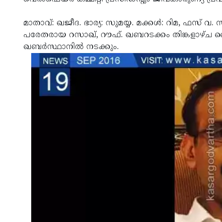
മാതാവ്: ഖജീദ. ഭാര്യ: സുമയ്യ. മക്കള്‍: റിമ, ഫസ് വ
പരേതരായ റസാഖ്, റൗഫ്. ഖബറടക്കം തിങ്കളാഴ്ച 
ഖബര്‍സ്ഥാനില്‍ നടക്കും.