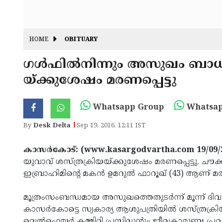
HOME
OBITUARY
ഗള്‍ഫില്‍നിന്നും അസുഖം ബാധി
യ്ക്കുശേഷം മരണപ്പെട്ടു
Whatsapp Group
Whatsap
By
Desk Delta
Sep 19, 2016, 12:11 IST
കാസര്‍കോട്: (www.kasargodvartha.com 19/09/
യുവാവ് ശസ്ത്രക്രിയയ്ക്കുശേഷം മരണപ്പെട്ടു. 
ഇബ്രാഹിമിന്റെ മകന്‍ ഉമറുല്‍ ഫാറൂഖ് (43) ആണ് മരിച
മൂത്രംസംബന്ധമായ അസുഖത്തെതുടര്‍ന്ന് മൂന്ന് ദിവസം
കാസര്‍കോട്ടെ സ്വകാര്യ ആശുപത്രിയില്‍ ശസ്ത്രക്രിയ
വെല്‍ഫെയര്‍ കമ്മിറ്റി പ്രസിഡന്റും ജീവകാരുണ്യ പ്