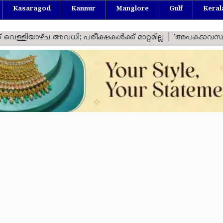
Kasaragod
Kannur
Manglore
Gulf
Keral