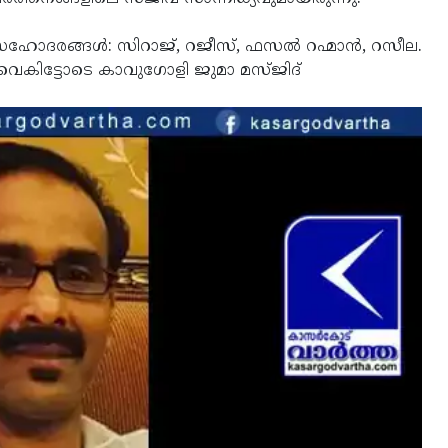
. സഹോദരങ്ങള്‍: സിറാജ്, റജീസ്, ഫസല്‍ റഹ്മാന്‍, റസീല.
വൈകിട്ടോടെ കാവുഗോളി ജുമാ മസ്ജിദ്