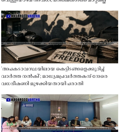
വെള്ളിയാഴ്ച അവധി; പരീക്ഷകൾക്ക് മാറ്റമില്ല
'അപകടാവസ്ഥയിലായ കെട്ടിടങ്ങളെക്കുറിച്ച്
വാർത്ത നൽകി'; മാധ്യമപ്രവർത്തകന് നേരെ
വധഭീഷണി മുഴക്കിയതായി പരാതി