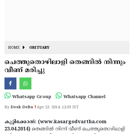
Fitr
May
Day
Eid
Al
Independence
Ad'ha
Day
Onam
HOME
OBITUARY
J&K
State
ചെത്തുതൊഴിലാളി തെങ്ങില്‍ നിന്നും
Haryana
വീണ് മരിച്ചു
Assembly
State
Diwali
Elections
Assembly
Christmas
Elections
New-
Whatsapp Group
Whatsapp Channel
Year
Republic
By
Desk Delta
Apr 23, 2014, 12:03 IST
Day
Budget
കുറ്റിക്കോല്‍: (www.kasargodvartha.com
Delhi
23.04.2014)
തെങ്ങില്‍ നിന്ന് വീണ് ചെത്തുതൊഴിലാളി