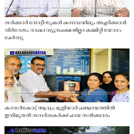
സർക്കാർ നോട്ടീസുകൾ കന്നഡയിലും അച്ചടിക്കാൻ
നിർദേശം; ഭാഷാ ന്യൂനപക്ഷ ജില്ലാ കമ്മിറ്റി യോഗം
ചേർന്നു
കാസർകോട്ട് ആദ്യം; മുളിയാർ പഞ്ചായത്തിൽ
ഇനിമുതൽ സന്ദർശകർക്ക് ചായ സൽക്കാരം