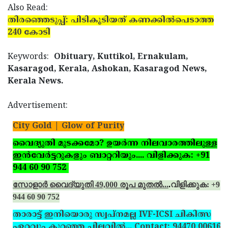
Also Read:
Updates
Assembly
Kerala
തിരഞ്ഞെടുപ്പ്: പിടികൂടിയത് കണക്കില്‍പെടാത്ത
Polls
Local
240 കോടി
Look
Body
Back
Keywords:
Obituary, Kuttikol, Ernakulam,
Election
2025
Kasaragod, Kerala, Ashokan, Kasaragod News,
Kerala News.
Advertisement:
City Gold | Glow of Purity
വൈദ്യുതി മുടക്കമോ? ഉയര്‍ന്ന നിലവാരത്തിലുള്ള
ഇന്‍വേര്‍ട്ടറുകളും ബാറ്ററിയും.... വിളിക്കുക: +91
944 60 90 752
സോളാര്‍ വൈദ്യുതി 49,000 രൂപ മുതല്‍...
.
വിളിക്കുക: +91
944 60 90 752
താരാട്ട് ഇനിയൊരു സ്വപ്‌നമല്ല IVF-ICSI ചികിത്സ
ഏറ്റവും കുറഞ്ഞ ചിലവില്‍... Contact: 94470 00616,