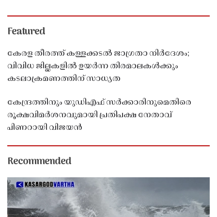
Featured
കേരള തീരത്ത് കള്ളക്കടൽ ജാഗ്രതാ നിർദേശം;
വിവിധ ജില്ലകളിൽ ഉയർന്ന തിരമാലകൾക്കും
കടലാക്രമണത്തിന് സാധ്യത
കേന്ദ്രത്തിനും യുഡിഎഫ് സർക്കാരിനുമെതിരെ
രൂക്ഷവിമർശനവുമായി പ്രതിപക്ഷ നേതാവ്
പിണറായി വിജയൻ
Recommended