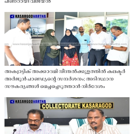
പിണറായി വിജയൻ
അക്വാട്ടിക് അക്കാദമി നീന്തൽക്കുളത്തിൽ കലക്ടർ
അർജുൻ പാണ്ഡ്യൻ്റെ സന്ദർശനം; അടിസ്ഥാന
സൗകര്യങ്ങൾ മെച്ചപ്പെടുത്താൻ നിർദേശം