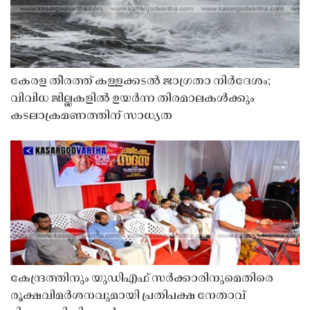
കേരള തീരത്ത് കള്ളക്കടൽ ജാഗ്രതാ നിർദേശം;
വിവിധ ജില്ലകളിൽ ഉയർന്ന തിരമാലകൾക്കും
കടലാക്രമണത്തിന് സാധ്യത
കേന്ദ്രത്തിനും യുഡിഎഫ് സർക്കാരിനുമെതിരെ
രൂക്ഷവിമർശനവുമായി പ്രതിപക്ഷ നേതാവ്