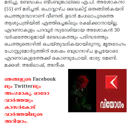
Election
മരിച്ചു. ബേഡകം ബീംബുങ്കാലിലെ എ.പി. അശോകനാ
Maha
(55) ണ് മരിച്ചത്. ചൊവ്വാഴ്ച വൈകിട്ട് തെങ്ങില്‍കയറി
Shivarathri
International
ചെത്തുമ്പോഴാണ് വീണത്. ഉടന്‍ മംഗലാപുരത്തെ
Women's
ആശുപത്രിയില്‍ എത്തിച്ചെങ്കിലും രക്ഷിക്കാനായില്ല.
Anti-
എറണാകുളം പറവൂര്‍ സ്വദേശിയായ അശോകന്‍ 30
Day
Drug
Attukal
വര്‍ഷത്തോളമായി ബേഡകത്തും പരിസരത്തും
Campaign
Pongala
ചെത്തുതൊഴില്‍ ചെയ്തുവരികയായിരുന്നു. മൃതദേഹം
Holi
പോസ്റ്റുമോര്‍ട്ടത്തിന് ശേഷം ബുധനാഴ്ച ഉച്ചയോടെ
2025
2025
IPL
എറണാകുളത്തേക്ക് കൊണ്ടുപോയി. ഭാര്യ: രമണി.
2025
മക്കള്‍: അഭിലാഷ്, അനീഷ.
Eid
Al-
Waqf
ഞങ്ങളുടെ
Facebook
Fitr
Bill
ലും
Twitter
ലും
Vishu
അംഗമാകൂ. ഓരോ
2025
Controversy
Festival
Good
വാര്‍ത്തയും
2025
Friday
കാസര്‍കോട്
Easter
വാര്‍ത്തയിലൂടെ
Observance
Sunday
By-
അറിയാം.
2025
2025
Election
Bihar