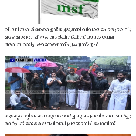
വി ഡി സവർക്കറെ ഉൾപ്പെടുത്തി വിവാദ ചോദ്യാവലി;
മഞ്ചേശ്വരം എഇഒ ആർഎസ്എസ് ദാസ്യവേല
അവസാനിപ്പിക്കണമെന്ന് എംഎസ്എഫ്
കളക്ടറേറ്റിലേക്ക് യുവമോർച്ചയുടെ പ്രതിഷേധ മാർച്ച്;
മാർച്ചിന് നേരെ ജലപീരങ്കി പ്രയോഗിച്ച് പൊലീസ്