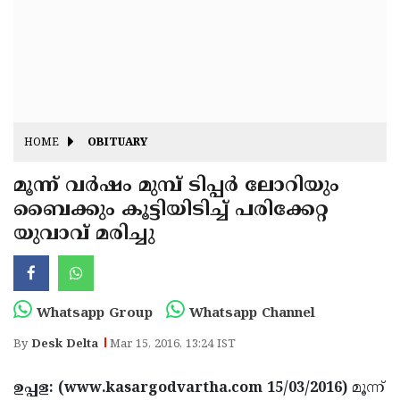
Fitr
May
Day
Eid
Al
Independence
Ad'ha
Day
Onam
HOME
OBITUARY
J&K
State
മൂന്ന് വര്‍ഷം മുമ്പ് ടിപ്പര്‍ ലോറിയും
Haryana
ബൈക്കും കൂട്ടിയിടിച്ച് പരിക്കേറ്റ
Assembly
State
Diwali
യുവാവ് മരിച്ചു
Elections
Assembly
Christmas
Elections
New-
Year
Republic
Whatsapp Group
Whatsapp Channel
Day
Budget
By
Desk Delta
Mar 15, 2016, 13:24 IST
Delhi
ഉപ്പള: (www.kasargodvartha.com 15/03/2016)
മൂന്ന്