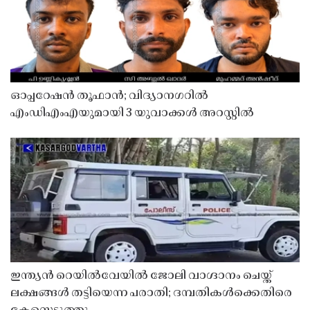
ഓപ്പറേഷൻ തൂഫാൻ; വിദ്യാനഗറിൽ
എംഡിഎംഎയുമായി 3 യുവാക്കൾ അറസ്റ്റിൽ
ഇന്ത്യൻ റെയിൽവേയിൽ ജോലി വാഗ്ദാനം ചെയ്ത്
ലക്ഷങ്ങൾ തട്ടിയെന്ന പരാതി; ദമ്പതികൾക്കെതിരെ