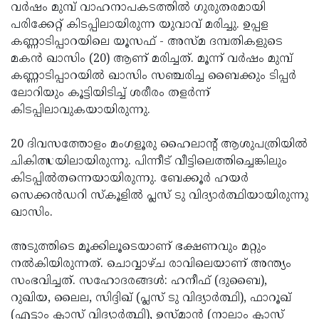
Election
Maha
വര്‍ഷം മുമ്പ് വാഹനാപകടത്തില്‍ ഗുരുതരമായി
പരിക്കേറ്റ് കിടപ്പിലായിരുന്ന യുവാവ് മരിച്ചു. ഉപ്പള
Shivarathri
International
കണ്ണാടിപ്പാറയിലെ യൂസഫ് - അസ്മ ദമ്പതികളുടെ
Women's
Anti-
മകന്‍ ഖാസിം (20) ആണ് മരിച്ചത്. മൂന്ന് വര്‍ഷം മുമ്പ്
കണ്ണാടിപ്പാറയില്‍ ഖാസിം സഞ്ചരിച്ച ബൈക്കും ടിപ്പര്‍
Day
Drug
Attukal
ലോറിയും കൂട്ടിയിടിച്ച് ശരീരം തളര്‍ന്ന്
Campaign
Pongala
Holi
കിടപ്പിലാവുകയായിരുന്നു.
2025
2025
IPL
20 ദിവസത്തോളം മംഗളൂരു ഹൈലാന്റ് ആശുപത്രിയില്‍
2025
Eid
ചികിത്സയിലായിരുന്നു. പിന്നീട് വീട്ടിലെത്തിച്ചെങ്കിലും
കിടപ്പില്‍തന്നെയായിരുന്നു. ബേക്കൂര്‍ ഹയര്‍
Al-
Waqf
സെക്കന്‍ഡറി സ്‌കൂളില്‍ പ്ലസ് ടു വിദ്യാര്‍ത്ഥിയായിരുന്നു
Fitr
Bill
Vishu
ഖാസിം.
2025
Controversy
Festival
Good
അടുത്തിടെ മൂക്കിലൂടെയാണ് ഭക്ഷണവും മറ്റും
2025
Friday
Easter
നല്‍കിയിരുന്നത്. ചൊവ്വാഴ്ച രാവിലെയാണ് അന്ത്യം
സംഭവിച്ചത്. സഹോദരങ്ങള്‍: ഹനീഫ് (ദുബൈ),
Observance
Sunday
By-
റുഖിയ, ലൈല, സിദ്ദിഖ് (പ്ലസ് ടു വിദ്യാര്‍ത്ഥി), ഫാറൂഖ്
2025
2025
Election
Bihar
(എട്ടാം ക്ലാസ് വിദ്യാര്‍ത്ഥി), ഉസ്മാന്‍ (നാലാം ക്ലാസ്