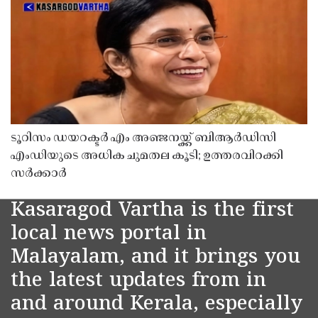
ടൂറിസം ഡയറക്ടർ എം അഞ്ജനയ്ക്ക് ബിആർഡിസി
എംഡിയുടെ അധിക ചുമതല കൂടി; ഉത്തരവിറക്കി
സർക്കാർ
Kasaragod Vartha is the first
local news portal in
Malayalam, and it brings you
the latest updates from in
and around Kerala, especially