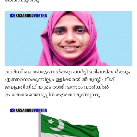
കേസെടുത്തു
വാർഡിലെ കാര്യങ്ങൾക്കും പാർട്ടി പരിപാടികൾക്കും
എത്താനാകുന്നില്ല; പള്ളിക്കരയിൽ മുസ്ലിം ലീഗ്
ജനപ്രതിനിധിയുടെ രാജി; ഒന്നാം വാർഡിൽ
ഉപതെരഞ്ഞെടുപ്പിന് കളമൊരുങ്ങുന്നു