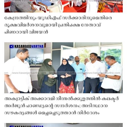
കേന്ദ്രത്തിനും യുഡിഎഫ് സർക്കാരിനുമെതിരെ
രൂക്ഷവിമർശനവുമായി പ്രതിപക്ഷ നേതാവ്
പിണറായി വിജയൻ
അക്വാട്ടിക് അക്കാദമി നീന്തൽക്കുളത്തിൽ കലക്ടർ
അർജുൻ പാണ്ഡ്യൻ്റെ സന്ദർശനം; അടിസ്ഥാന
സൗകര്യങ്ങൾ മെച്ചപ്പെടുത്താൻ നിർദേശം