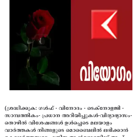
Updates
Assembly
Kerala
Polls
Local
Look
Body
Back
Election
2025
(ശ്രദ്ധിക്കുക: ഗൾഫ് - വിനോദം - ടെക്നോളജി -
സാമ്പത്തികം- പ്രധാന അറിയിപ്പുകൾ-വിദ്യാഭ്യാസം-
തൊഴിൽ വിശേഷങ്ങൾ ഉൾപ്പെടെ മലയാളം
വാർത്തകൾ നിങ്ങളുടെ മൊബൈലിൽ ലഭിക്കാൻ