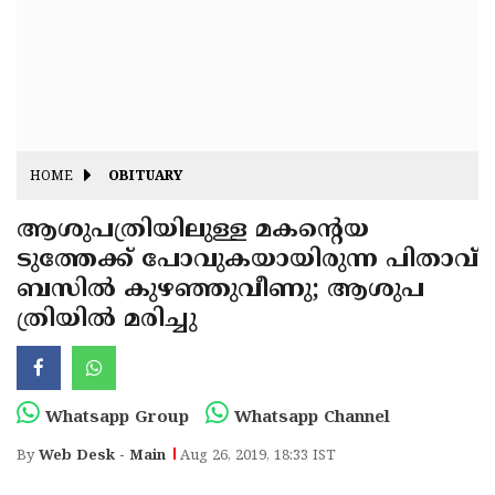
Fitr
May
Day
Eid
Al
Independence
Ad'ha
Day
Onam
HOME
OBITUARY
J&K
State
ആശുപത്രിയിലുള്ള മകന്റെയ
Haryana
ടുത്തേക്ക് പോവുകയായിരുന്ന പിതാവ്
Assembly
State
Diwali
ബസില്‍ കുഴഞ്ഞുവീണു; ആശുപ
Elections
Assembly
Christmas
ത്രിയില്‍ മരിച്ചു
Elections
New-
Year
Republic
Whatsapp Group
Whatsapp Channel
Day
Budget
By
Web Desk - Main
Aug 26, 2019, 18:33 IST
Delhi