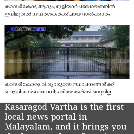
കാസർകോട്ട് ആദ്യം; മുളിയാർ പഞ്ചായത്തിൽ
ഇനിമുതൽ സന്ദർശകർക്ക് ചായ സൽക്കാരം
കാസർകോട്ടെ വിദ്യാഭ്യാസ സ്ഥാപനങ്ങൾക്ക്
വെള്ളിയാഴ്ച അവധി; പരീക്ഷകൾക്ക് മാറ്റമില്ല
Kasaragod Vartha is the first
local news portal in
Malayalam, and it brings you