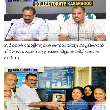
സർക്കാർ നോട്ടീസുകൾ കന്നഡയിലും അച്ചടിക്കാൻ
നിർദേശം; ഭാഷാ ന്യൂനപക്ഷ ജില്ലാ കമ്മിറ്റി യോഗം
ചേർന്നു