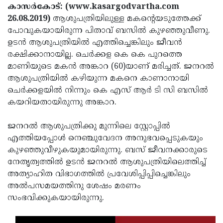
Election
Maha
കാസര്‍കോട്: (www.kasargodvartha.com
26.08.2019)
ആശുപത്രിയിലുള്ള മകന്റെയടുത്തേക്ക്
Shivarathri
International
പോവുകയായിരുന്ന പിതാവ് ബസില്‍ കുഴഞ്ഞുവീണു.
Women's
Anti-
ഉടന്‍ ആശുപത്രിയില്‍ എത്തിച്ചെങ്കിലും ജീവന്‍
രക്ഷിക്കാനായില്ല. ചെര്‍ക്കള കെ കെ പുറത്തെ
Day
Drug
Attukal
മാണിയുടെ മകന്‍ അങ്കാറ (60)യാണ് മരിച്ചത്. ജനറല്‍
Campaign
Pongala
Holi
ആശുപത്രിയില്‍ കഴിയുന്ന മകനെ കാണാനായി
ചെര്‍ക്കളയില്‍ നിന്നും കെ എസ് ആര്‍ ടി സി ബസില്‍
2025
2025
IPL
കയറിയതായിരുന്നു അങ്കാറ.
2025
Eid
ജനറല്‍ ആശുപത്രിക്കു മുന്നിലെ സ്റ്റോപ്പില്‍
Al-
Waqf
എത്തിയപ്പോള്‍ നെഞ്ചുവേദന അനുഭവപ്പെടുകയും
Fitr
Bill
Vishu
കുഴഞ്ഞുവീഴുകയുമായിരുന്നു. ബസ് ജീവനക്കാരുടെ
നേതൃത്വത്തില്‍ ഉടന്‍ ജനറല്‍ ആശുപത്രിയിലെത്തിച്ച്
2025
Controversy
Festival
Good
അത്യാഹിത വിഭാഗത്തില്‍ പ്രവേശിപ്പിപ്പിച്ചെങ്കിലും
2025
Friday
Easter
അല്‍പസമയത്തിനു ശേഷം മരണം
സംഭവിക്കുകയായിരുന്നു.
Observance
Sunday
By-
2025
2025
Election
Bihar