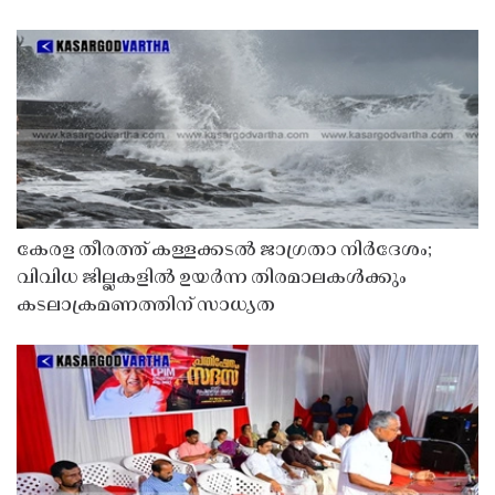
കേരള തീരത്ത് കള്ളക്കടൽ ജാഗ്രതാ നിർദേശം;
വിവിധ ജില്ലകളിൽ ഉയർന്ന തിരമാലകൾക്കും
കടലാക്രമണത്തിന് സാധ്യത