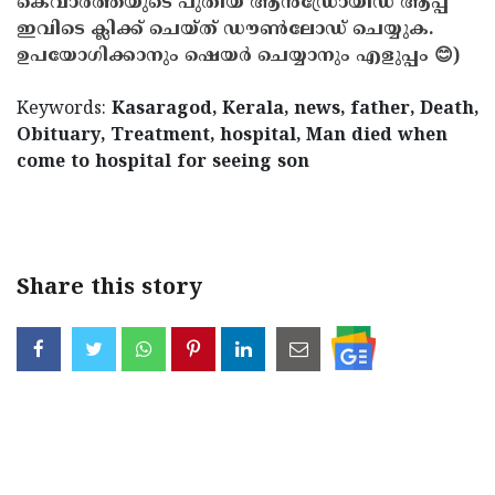
കെവാർത്തയുടെ പുതിയ ആൻഡ്രോയിഡ് ആപ്പ്
ഇവിടെ ക്ലിക്ക് ചെയ്ത് ഡൗൺലോഡ് ചെയ്യുക.
ഉപയോഗിക്കാനും ഷെയർ ചെയ്യാനും എളുപ്പം 😊)
Keywords:
Kasaragod, Kerala, news, father, Death,
Obituary, Treatment, hospital, Man died when
come to hospital for seeing son
< !- START disable copy paste -->
Share this story