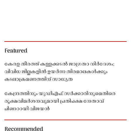
Featured
കേരള തീരത്ത് കള്ളക്കടൽ ജാഗ്രതാ നിർദേശം;
വിവിധ ജില്ലകളിൽ ഉയർന്ന തിരമാലകൾക്കും
കടലാക്രമണത്തിന് സാധ്യത
കേന്ദ്രത്തിനും യുഡിഎഫ് സർക്കാരിനുമെതിരെ
രൂക്ഷവിമർശനവുമായി പ്രതിപക്ഷ നേതാവ്
പിണറായി വിജയൻ
Recommended