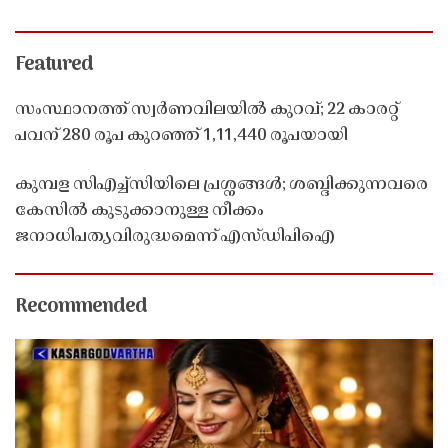
Featured
സംസ്ഥാനത്ത് സ്വർണവിലയിൽ കുറവ്; 22 കാരറ്റ്
പവന് 280 രൂപ കുറഞ്ഞ് 1,11,440 രൂപയായി
കുമ്പള സിഎച്ച്സിയിലെ പ്രശ്നങ്ങൾ; ശബ്ദിക്കുന്നവരെ
കേസിൽ കുടുക്കാനുള്ള നീക്കം
ജനാധിപത്യവിരുദ്ധമെന്ന് എസ്ഡിപിഐ
Recommended