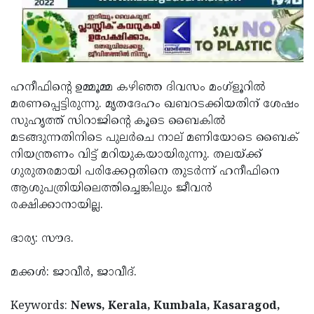
Updates
Assembly
Kerala
Polls
Local
Look
Body
Back
ഹനീഫിന്റെ ഉമ്മൂമ്മ കഴിഞ്ഞ ദിവസം മംഗ്‌ളൂറില്‍
Election
2025
മരണപ്പെട്ടിരുന്നു. മൃതദേഹം ഖബറടക്കിയതിന് ശേഷം
സുഹൃത്ത് സിറാജിന്റെ കൂടെ ബൈകില്‍
മടങ്ങുന്നതിനിടെ പുലര്‍ചെ നാല് മണിയോടെ ബൈക്
നിയന്ത്രണം വിട്ട് മറിയുകയായിരുന്നു. തലയ്ക്ക്
ഗുരുതരമായി പരിക്കേറ്റതിനെ തുടർന്ന് ഹനീഫിനെ
ആശുപത്രിയിലെത്തിച്ചെങ്കിലും ജീവന്‍
രക്ഷിക്കാനായില്ല.
ഭാര്യ: സൗദ.
മക്കള്‍: ജാവീര്‍, ജാവീദ്.
Keywords:
News, Kerala, Kumbala, Kasaragod,