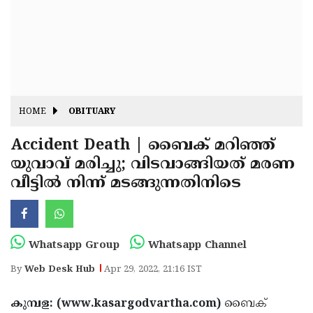
Fitr
May
Day
Eid
Al
Independence
Ad'ha
Day
Onam
HOME
OBITUARY
J&K
State
Accident Death | ബൈക് മറിഞ്ഞ്
Haryana
യുവാവ് മരിച്ചു; വിടവാങ്ങിയത് മരണ
Assembly
State
Diwali
വീട്ടിൽ നിന്ന് മടങ്ങുന്നതിനിടെ
Elections
Assembly
Christmas
Elections
New-
Year
Republic
Whatsapp Group
Whatsapp Channel
Day
Budget
By
Web Desk Hub
Apr 29, 2022, 21:16 IST
Delhi
കുമ്പള: (www.kasargodvartha.com)
ബൈക്