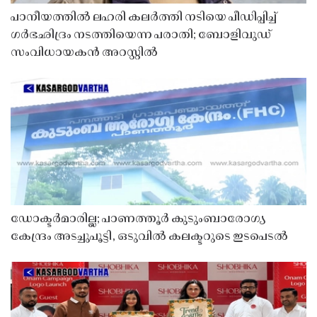
പാനീയത്തിൽ ലഹരി കലർത്തി നടിയെ പീഡിപ്പിച്ച്
ഗർഭഛിദ്രം നടത്തിയെന്ന പരാതി; ബോളിവുഡ്
സംവിധായകൻ അറസ്റ്റിൽ
ഡോക്ടർമാരില്ല; പാണത്തൂർ കുടുംബാരോഗ്യ
കേന്ദ്രം അടച്ചുപൂട്ടി, ഒടുവിൽ കലക്ടറുടെ ഇടപെടൽ