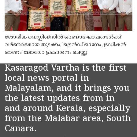
ശോഭിക വെഡ്ഡിങ്സിൽ ഓണാഘോഷങ്ങൾക്ക്
വർണാഭമായ തുടക്കം; 'ട്രെൻഡ് ഓണം, ട്രഡിഷൻ
ഓണം' ലോഗോ പ്രകാശനം ചെയ്തു
Kasaragod Vartha is the first
local news portal in
Malayalam, and it brings you
the latest updates from in
and around Kerala, especially
from the Malabar area, South
Canara.