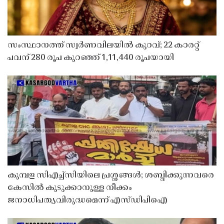
സംസ്ഥാനത്ത് സ്വർണവിലയിൽ കുറവ്; 22 കാരറ്റ്
പവന് 280 രൂപ കുറഞ്ഞ് 1,11,440 രൂപയായി
കുമ്പള സിഎച്ച്സിയിലെ പ്രശ്നങ്ങൾ; ശബ്ദിക്കുന്നവരെ
കേസിൽ കുടുക്കാനുള്ള നീക്കം
ജനാധിപത്യവിരുദ്ധമെന്ന് എസ്ഡിപിഐ