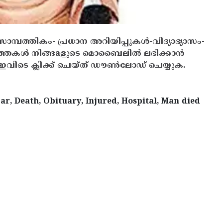
സാമ്പത്തികം- പ്രധാന അറിയിപ്പുകൾ-വിദ്യാഭ്യാസം-
ത്തകൾ നിങ്ങaളുടെ മൊബൈലിൽ ലഭിക്കാൻ
ിടെ ക്ലിക്ക് ചെയ്ത് ഡൗൺലോഡ് ചെയ്യുക.
ar, Death, Obituary, Injured, Hospital, Man died