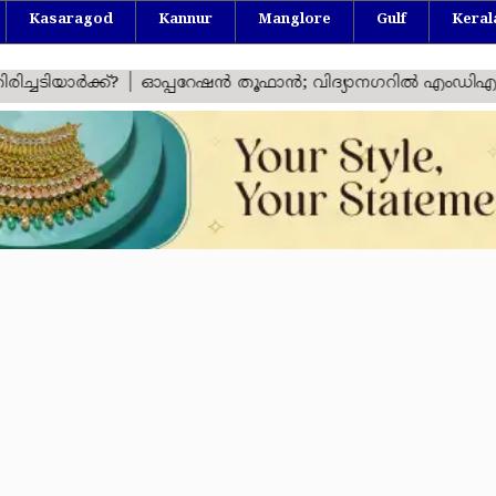
Kasaragod
Kannur
Manglore
Gulf
Keral