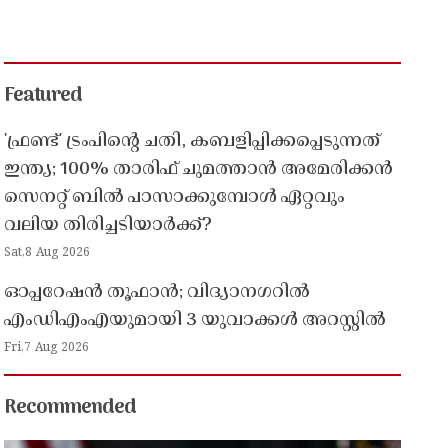
Featured
'ഫ്രണ്ട്' ട്രംപിന്റെ ചതി, കബളിപ്പിക്കപ്പെടുന്നത്
ഇന്ത്യ; 100% താരിഫ് ചുമത്താൻ അമേരിക്കൻ
സെനറ്റ് ബിൽ പാസാക്കുമ്പോൾ ഏറ്റവും
വലിയ തിരിച്ചടിയാർക്ക്?
Sat,8 Aug 2026
ഓപ്പറേഷൻ തൂഫാൻ; വിദ്യാനഗറിൽ
എംഡിഎംഎയുമായി 3 യുവാക്കൾ അറസ്റ്റിൽ
Fri,7 Aug 2026
Recommended