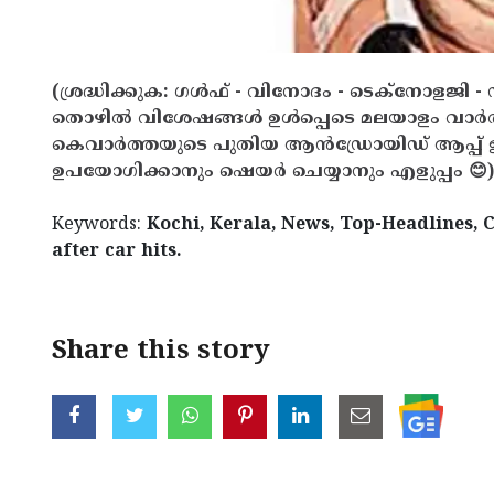
(ശ്രദ്ധിക്കുക: ഗൾഫ് - വിനോദം - ടെക്നോളജി - 
തൊഴിൽ വിശേഷങ്ങൾ ഉൾപ്പെടെ മലയാളം വാർ
കെവാർത്തയുടെ പുതിയ ആൻഡ്രോയിഡ് ആപ്പ് ഇവ
ഉപയോഗിക്കാനും ഷെയർ ചെയ്യാനും എളുപ്പം 😊)
Keywords:
Kochi, Kerala, News, Top-Headlines, C
after car hits.
Share this story