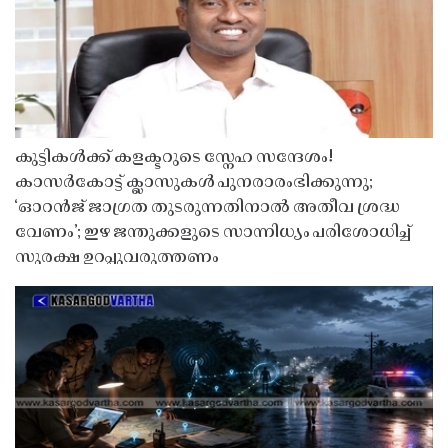
കുട്ടികൾക്ക് കളക്ടറുടെ സ്നേഹ സന്ദേശം!
കാസർകോട്ട് ക്ലാസുകൾ പുനരാരംഭിക്കുന്നു;
‘ഓറൻജ് ജാഗ്രത തുടരുന്നതിനാൽ അതീവ ശ്രദ്ധ
വേണം’; ഇഴ ജന്തുക്കളുടെ സാന്നിധ്യം പരിശോധിച്ച്
സുരക്ഷ ഉറപ്പുവരുത്തണം