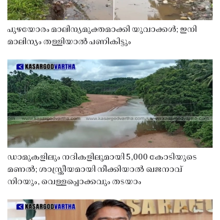
പുഴയോരം മാലിന്യമുക്തമാക്കി യുവാക്കൾ; ഇനി
മാലിന്യം തള്ളിയാൽ പണികിട്ടും
ഡാമുകളിലും നദികളിലുമായി 5,000 കോടിയുടെ
മണൽ; ശാസ്ത്രീയമായി നീക്കിയാൽ ഖജനാവ്
നിറയും, വെള്ളപ്പൊക്കവും തടയാം