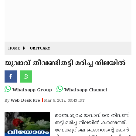
Fitr
May
Day
Eid
Al
Independence
Ad'ha
Day
Onam
HOME
OBITUARY
J&K
State
യുവാവ് തീവണ്ടിതട്ടി മരിച്ച നിലയില്‍
Haryana
Assembly
State
Diwali
Elections
Assembly
Christmas
Whatsapp Group
Whatsapp Channel
Elections
New-
By
Web Desk Pre
Mar 6, 2012, 09:43 IST
Year
Republic
മഞ്ചേശ്വരം: യവാവിനെ തീവണ്ടി
Day
Budget
തട്ടി മരിച്ച നിലയില്‍ കണ്ടെത്തി.
Delhi
ബേക്കൂരിലെ കൊറഗന്റെ മകന്‍