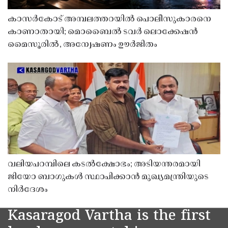
കാസർകോട് അമ്പലത്തറയിൽ പൊലീസുകാരനെ
കാണാതായി; മൊബൈൽ ടവർ ലൊക്കേഷൻ
മൈസൂരിൽ, അന്വേഷണം ഊർജിതം
വലിയപറമ്പിലെ കടൽക്ഷോഭം; അടിയന്തരമായി
ജിയോ ബാഗുകൾ സ്ഥാപിക്കാൻ മുഖ്യമന്ത്രിയുടെ
നിർദേശം
Kasaragod Vartha is the first