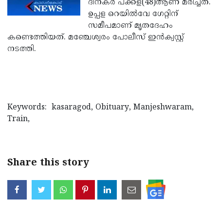
ദിനകര പക്കള(48)ആണ് മരിച്ചത്.
Election
Maha
ഉപ്പള റെയില്‍വേ ഗേറ്റിന്
Shivarathri
International
സമീപമാണ് മൃതദേഹം
കണ്ടെത്തിയത്. മഞ്ചേശ്വരം പോലീസ് ഇന്‍ക്വസ്റ്റ്
Women's
Anti-
നടത്തി.
Day
Drug
Attukal
Campaign
Pongala
Holi
2025
2025
IPL
Keywords: kasaragod, Obituary, Manjeshwaram,
2025
Eid
Train,
Al-
Waqf
Fitr
Bill
Vishu
2025
Controversy
Festival
Share this story
Good
2025
Friday
Easter
Observance
Sunday
By-
2025
2025
Election
Bihar