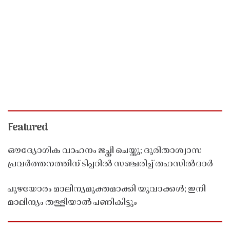
Featured
ഔദ്യോഗിക വാഹനം ജപ്തി ചെയ്തു; ദുരിതാശ്വാസ
പ്രവർത്തനത്തിന് ടിപ്പറിൽ സഞ്ചരിച്ച് തഹസിൽദാർ
പുഴയോരം മാലിന്യമുക്തമാക്കി യുവാക്കൾ; ഇനി
മാലിന്യം തള്ളിയാൽ പണികിട്ടും