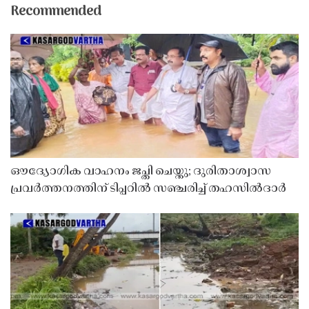
Recommended
ഔദ്യോഗിക വാഹനം ജപ്തി ചെയ്തു; ദുരിതാശ്വാസ
പ്രവർത്തനത്തിന് ടിപ്പറിൽ സഞ്ചരിച്ച് തഹസിൽദാർ