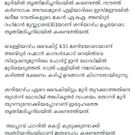
Election
Maha
മുറിയില്‍ തൂങ്ങിമരിച്ചനിലയില്‍ കണ്ടെത്തി. സൗത്ത്
കര്‍ണാടക അമ്പലമുഗര്‍ എളിയാറിലെ ഇസ്മഈയില്‍-
Shivarathri
International
ഖദീജ ദമ്പതികളുടെ മകന്‍ എ.ഐ. അബ്ദുര്‍
Women's
Anti-
റഹ്‌മാന്‍ മുസ്ല്യാരെ(45)യാണ് ശനിയാഴ്ച ഉച്ചയോടെ
തൂങ്ങിമരിച്ചനിലയില്‍ കണ്ടെത്തിയത്.
Day
Drug
Attukal
Campaign
Pongala
Holi
വെള്ളിയാഴ്ച വൈകിട്ട് 4.15 മണിയോടെയാണ്
അബ്ദുര്‍ റഹ്മാന്‍ കാസര്‍കോട് റെയില്‍വേ
2025
2025
IPL
സ്‌റ്റേഷനുമുന്നിലെ ഫോര്‍ട്ട് ഇന്‍ ലോഡ്ജില്‍
2025
Eid
മുറിയെടുത്തത്. രാത്രി പള്ളിയില്‍ നമസ്‌ക്കാരം
കഴിഞ്ഞ് ഭക്ഷണം കഴിച്ച് ഉറങ്ങാന്‍ കിടന്നതായിരുന്നു.
Al-
Waqf
Fitr
Bill
Vishu
ശനിയാഴ്ച ഏറെ വൈകിയിട്ടും മുറി തുറക്കാത്തതിനെ
തുടര്‍ന്ന് ലോഡ്ജ് അധികൃതര്‍ സംശയം തോന്നി മുറി
2025
Controversy
Festival
Good
തുറന്നുനോക്കിയപ്പോഴാണ് ഇദ്ദേഹത്തെ
2025
Friday
Easter
തൂങ്ങിമരിച്ചനിലയില്‍ കണ്ടെത്തിയത്.
Observance
Sunday
By-
തലപ്പാവ് ഫാനില്‍ കെട്ടി കുരുക്കുണ്ടാക്കി
2025
2025
Election
Bihar
തൂങ്ങിയനിലയിലാണ് മൃതദേഹം കണ്ടെത്തിയത്.