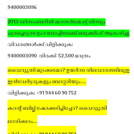
9400003096
2013 ഡിസംബറില്‍ കാസര്‍കോട്ട് നിന്നും
പുറപ്പെടുന്ന ഉംറ ബാച്ചിലേക്ക് ബുക്കിംഗ് ആരംഭിച്ചു.
വിവരങ്ങള്‍ക്ക് വിളിക്കുക:
9400003090
നിരക്ക്-52,500 മാത്രം
വൈദ്യുതി മുടക്കമോ? ഉയര്‍ന്ന നിലവാരത്തിലുള്ള
ഇന്‍വേര്‍ട്ടറുകളും ബാറ്ററിയും....
വിളിക്കുക: +91 944 60 90 752
കറന്റ് ബില്ല് ഷോക്കടിപ്പിച്ചോ? വൈദ്യുതി
ലാഭിക്കാം...