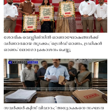
ശോഭിക വെഡ്ഡിങ്സിൽ ഓണാഘോഷങ്ങൾക്ക്
വർണാഭമായ തുടക്കം; 'ട്രെൻഡ് ഓണം, ട്രഡിഷൻ
ഓണം' ലോഗോ പ്രകാശനം ചെയ്തു
സവർക്കർ ക്വിസ് വിവാദം; ‘അധ്യാപകനെ സംഘടന