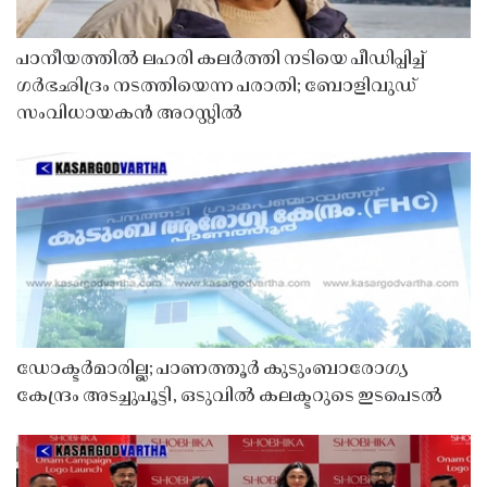
പാനീയത്തിൽ ലഹരി കലർത്തി നടിയെ പീഡിപ്പിച്ച്
ഗർഭഛിദ്രം നടത്തിയെന്ന പരാതി; ബോളിവുഡ്
സംവിധായകൻ അറസ്റ്റിൽ
ഡോക്ടർമാരില്ല; പാണത്തൂർ കുടുംബാരോഗ്യ
കേന്ദ്രം അടച്ചുപൂട്ടി, ഒടുവിൽ കലക്ടറുടെ ഇടപെടൽ