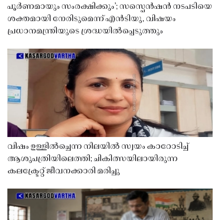
പൂർണമായും സംരക്ഷിക്കും’; സസ്പെൻഷൻ നടപടിയെ
ശക്തമായി നേരിടുമെന്ന് എൻടിയു, വിഷയം
പ്രധാനമന്ത്രിയുടെ ശ്രദ്ധയിൽപ്പെടുത്തും
വിഷം ഉള്ളിൽച്ചെന്ന നിലയിൽ സ്വയം കാറോടിച്ച്
ആശുപത്രിയിലെത്തി; ചികിത്സയിലായിരുന്ന
കലക്ട്രേറ്റ് ജീവനക്കാരി മരിച്ചു