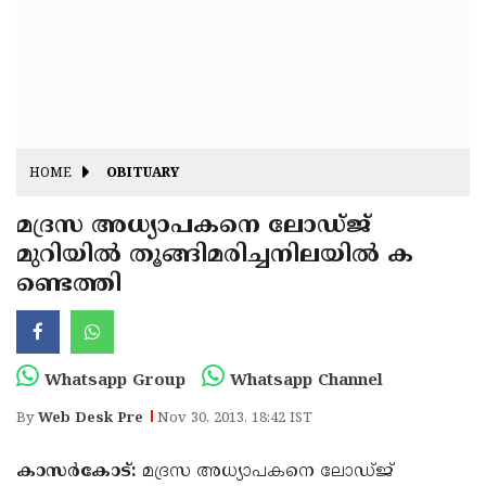
Fitr
May
Day
Eid
Al
Independence
Ad'ha
Day
Onam
HOME
OBITUARY
J&K
State
മദ്രസ അധ്യാപകനെ ലോഡ്ജ്
Haryana
മുറിയില്‍ തൂങ്ങിമരിച്ചനിലയില്‍ ക
Assembly
State
Diwali
ണ്ടെത്തി
Elections
Assembly
Christmas
Elections
New-
Year
Republic
Whatsapp Group
Whatsapp Channel
Day
Budget
By
Web Desk Pre
Nov 30, 2013, 18:42 IST
Delhi
കാസര്‍കോട്:
മദ്രസ അധ്യാപകനെ ലോഡ്ജ്