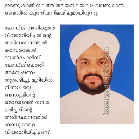
ഇടതു കാല്‍ നിലത്ത് തട്ടിയനിലയിലും വലതുകാല്‍
Updates
Assembly
Kerala
ബെഡില്‍ കുത്തിയനിലയിലുമായിരുന്നു.
Polls
Local
Look
ലോഡ്ജ് അധികൃതര്‍
Body
Back
വിവരമറിയിച്ചതിന്റെ
Election
2025
അടിസ്ഥാനത്തില്‍
കാസര്‍കോട്
ടൗണ്‍പോലീസ്
ലോഡ്ജിലെത്തി
അന്വേഷണം
ആരംഭിച്ചു. മുറിയില്‍
നിന്നും ഒരു
ബന്ധുവിന്റെ
മൊബൈല്‍ നമ്പര്‍
ലഭിച്ചതിന്റെ
അടിസ്ഥാനത്തില്‍
ബന്ധുക്കളെ
വിവരമറിയിച്ചിട്ടുണ്ട്.