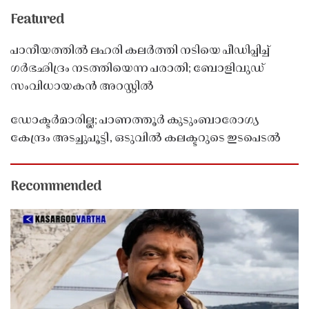
Featured
പാനീയത്തിൽ ലഹരി കലർത്തി നടിയെ പീഡിപ്പിച്ച്
ഗർഭഛിദ്രം നടത്തിയെന്ന പരാതി; ബോളിവുഡ്
സംവിധായകൻ അറസ്റ്റിൽ
ഡോക്ടർമാരില്ല; പാണത്തൂർ കുടുംബാരോഗ്യ
കേന്ദ്രം അടച്ചുപൂട്ടി, ഒടുവിൽ കലക്ടറുടെ ഇടപെടൽ
Recommended