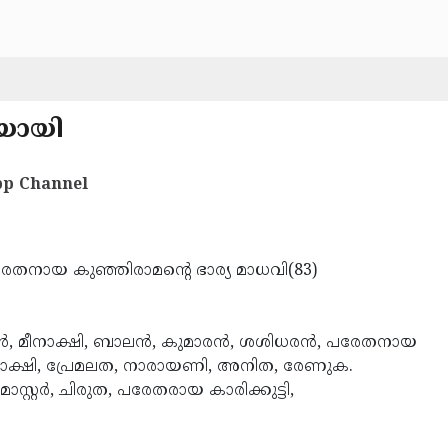
യായി
p Channel
പരേതനായ കുഞ്ഞിരാമന്റെ ഭാര്യ മാധവി(83)
്‍, മീനാക്ഷി, ബാലന്‍, കുമാരന്‍, ശശിധരന്‍, പരേതനായ
ീനാക്ഷി, പ്രേമലത, നാരായണി, അനിത, രേണുക.
്റ്റര്‍, ചിരുത, പരേതരായ കാരിക്കുട്ടി,