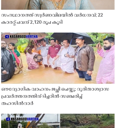
സംസ്ഥാനത്ത് സ്വർണവിലയിൽ വർധനവ്; 22
കാരറ്റ് പവന് 2,120 രൂപ കൂടി
ഔദ്യോഗിക വാഹനം ജപ്തി ചെയ്തു; ദുരിതാശ്വാസ
പ്രവർത്തനത്തിന് ടിപ്പറിൽ സഞ്ചരിച്ച്
തഹസിൽദാർ