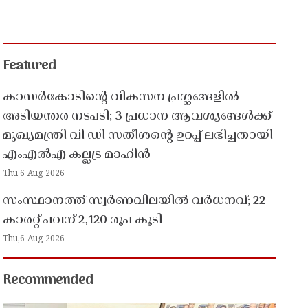
Featured
കാസർകോടിൻ്റെ വികസന പ്രശ്നങ്ങളിൽ
അടിയന്തര നടപടി; 3 പ്രധാന ആവശ്യങ്ങൾക്ക്
മുഖ്യമന്ത്രി വി ഡി സതീശൻ്റെ ഉറപ്പ് ലഭിച്ചതായി
എംഎൽഎ കല്ലട്ര മാഹിൻ
Thu,6 Aug 2026
സംസ്ഥാനത്ത് സ്വർണവിലയിൽ വർധനവ്; 22
കാരറ്റ് പവന് 2,120 രൂപ കൂടി
Thu,6 Aug 2026
Recommended