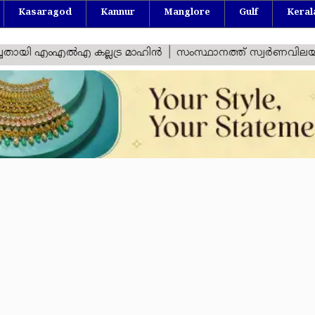
Kasaragod
Kannur
Manglore
Gulf
Keral