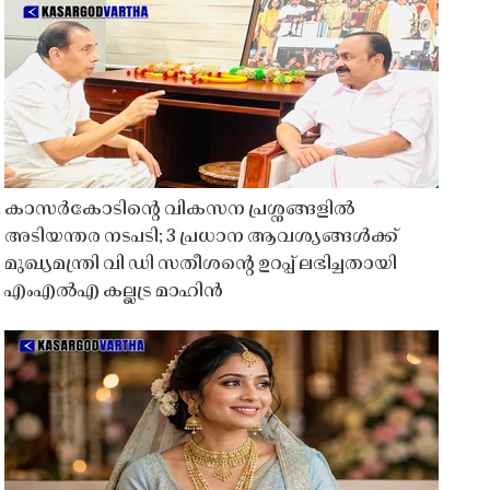
കാസർകോടിൻ്റെ വികസന പ്രശ്നങ്ങളിൽ
അടിയന്തര നടപടി; 3 പ്രധാന ആവശ്യങ്ങൾക്ക്
മുഖ്യമന്ത്രി വി ഡി സതീശൻ്റെ ഉറപ്പ് ലഭിച്ചതായി
എംഎൽഎ കല്ലട്ര മാഹിൻ