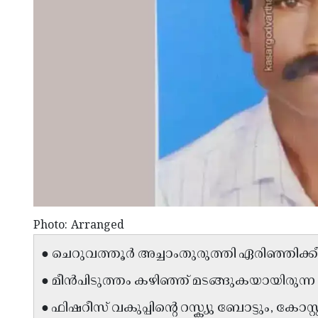
Photo: Arranged
● ചെറുവത്തൂർ അച്ചാംതുരുത്തി ഏരിഞ്ഞിക്
● മീൻപിടുത്തം കഴിഞ്ഞ് മടങ്ങുകയായിരുന്
● ഫിഷറീസ് വകുപ്പിൻ്റെ റസ്ക്യു ബോട്ടും, കോസ