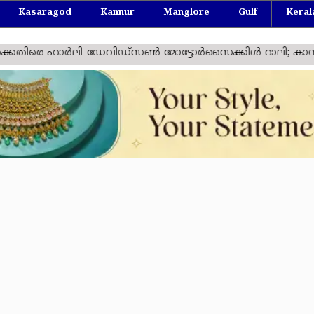
Kasaragod
Kannur
Manglore
Gulf
Keral