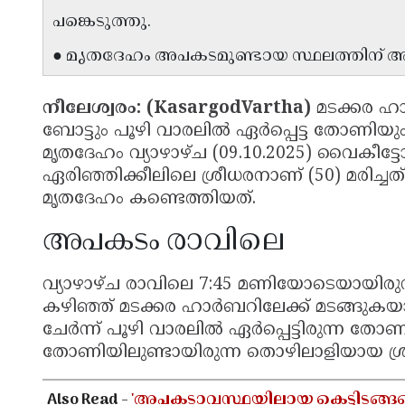
പങ്കെടുത്തു.
● മൃതദേഹം അപകടമുണ്ടായ സ്ഥലത്തിന് അൽപ
നീലേശ്വരം: (KasargodVartha)
മടക്കര ഹ
ബോട്ടും പൂഴി വാരലിൽ ഏർപ്പെട്ട തോണിയും
മൃതദേഹം വ്യാഴാഴ്ച (09.10.2025) വൈകീട്ട
ഏരിഞ്ഞിക്കീലിലെ ശ്രീധരനാണ് (50) മരിച്ച
മൃതദേഹം കണ്ടെത്തിയത്.
അപകടം രാവിലെ
വ്യാഴാഴ്ച രാവിലെ 7:45 മണിയോടെയായിരുന്
കഴിഞ്ഞ് മടക്കര ഹാർബറിലേക്ക് മടങ്ങുക
ചേർന്ന് പൂഴി വാരലിൽ ഏർപ്പെട്ടിരുന്ന തോണി
തോണിയിലുണ്ടായിരുന്ന തൊഴിലാളിയായ ശ
Also Read -
'അപകടാവസ്ഥയിലായ കെട്ടിടങ്ങളെക