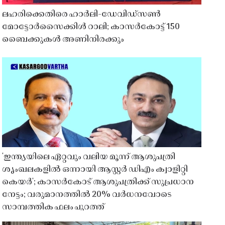
ലഹരിക്കെതിരെ ഹാർലി-ഡേവിഡ്‌സൺ
മോട്ടോർസൈക്കിൾ റാലി; കാസർകോട്ട് 150
ബൈക്കുകൾ അണിനിരക്കും
'ഇന്ത്യയിലെ ഏറ്റവും വലിയ മൂന്ന് ആശുപത്രി
ശൃംഖലകളിൽ ഒന്നായി ആസ്റ്റർ ഡിഎം ക്വാളിറ്റി
കെയർ'; കാസർകോട് ആശുപത്രിക്ക് സുപ്രധാന
നേട്ടം; വരുമാനത്തിൽ 20% വർധനവോടെ
സാമ്പത്തിക ഫലം പുറത്ത്