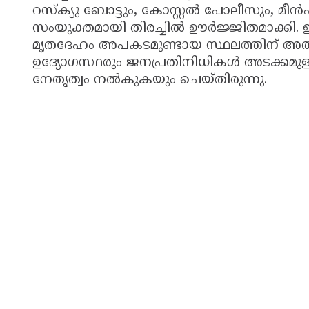
റസ്ക്യു ബോട്ടും, കോസ്റ്റൽ പോലീസും, മീ
സംയുക്തമായി തിരച്ചിൽ ഊർജ്ജിതമാക്കി
മൃതദേഹം അപകടമുണ്ടായ സ്ഥലത്തിന് അൽപ്പം
ഉദ്യോഗസ്ഥരും ജനപ്രതിനിധികൾ അടക്കമുള്ള
നേതൃത്വം നൽകുകയും ചെയ്തിരുന്നു.