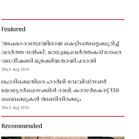
Featured
'അപകടാവസ്ഥയിലായ കെട്ടിടങ്ങളെക്കുറിച്ച്
വാർത്ത നൽകി'; മാധ്യമപ്രവർത്തകന് നേരെ
വധഭീഷണി മുഴക്കിയതായി പരാതി
Thu,6 Aug 2026
ലഹരിക്കെതിരെ ഹാർലി-ഡേവിഡ്‌സൺ
മോട്ടോർസൈക്കിൾ റാലി; കാസർകോട്ട് 150
ബൈക്കുകൾ അണിനിരക്കും
Thu,6 Aug 2026
Recommended