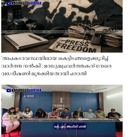
'അപകടാവസ്ഥയിലായ കെട്ടിടങ്ങളെക്കുറിച്ച്
വാർത്ത നൽകി'; മാധ്യമപ്രവർത്തകന് നേരെ
വധഭീഷണി മുഴക്കിയതായി പരാതി