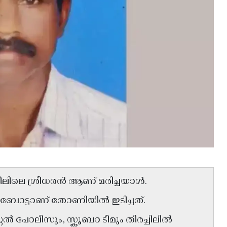
കീലിലെ ശ്രീധരൻ ആണ് മരിച്ചയാൾ.
ന ബോട്ടാണ് തോണിയിൽ ഇടിച്ചത്.
്റ്റൽ പോലീസും, സ്കൂബാ ടീമും തിരച്ചിലിൽ