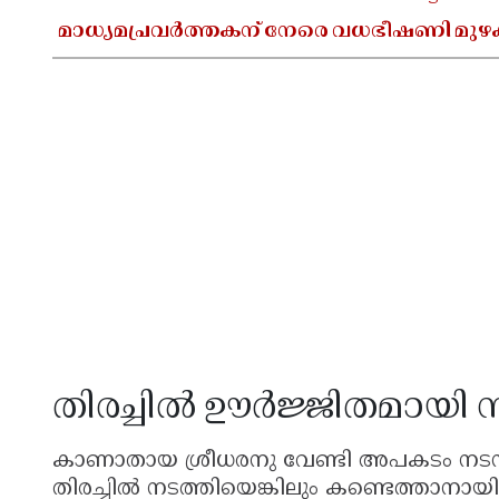
മാധ്യമപ്രവർത്തകന് നേരെ വധഭീഷണി മുഴ
തിരച്ചിൽ ഊർജ്ജിതമായി ന
കാണാതായ ശ്രീധരനു വേണ്ടി അപകടം നടന്ന
തിരച്ചിൽ നടത്തിയെങ്കിലും കണ്ടെത്താനായിരു