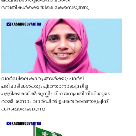
ലക്ഷങ്ങൾ തട്ടിയെന്ന പരാതി;
ദമ്പതികൾക്കെതിരെ കേസെടുത്തു
വാർഡിലെ കാര്യങ്ങൾക്കും പാർട്ടി
പരിപാടികൾക്കും എത്താനാകുന്നില്ല;
പള്ളിക്കരയിൽ മുസ്ലിം ലീഗ് ജനപ്രതിനിധിയുടെ
രാജി; ഒന്നാം വാർഡിൽ ഉപതെരഞ്ഞെടുപ്പിന്
കളമൊരുങ്ങുന്നു