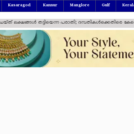
Kasaragod
Kannur
Manglore
Gulf
Keral