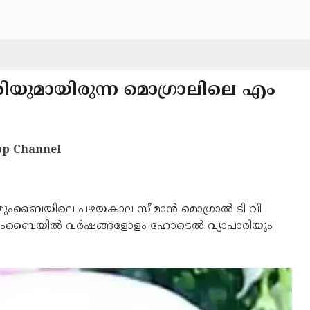
യുമായിരുന്ന മൊഗ്രാലിലെ എം
p Channel
മുംബൈയിലെ പഴയകാല സീമാൻ മൊഗ്രാൽ ടി വി
. മുംബൈയിൽ വർഷങ്ങളോളം ഹോടെൽ വ്യാപാരിയും