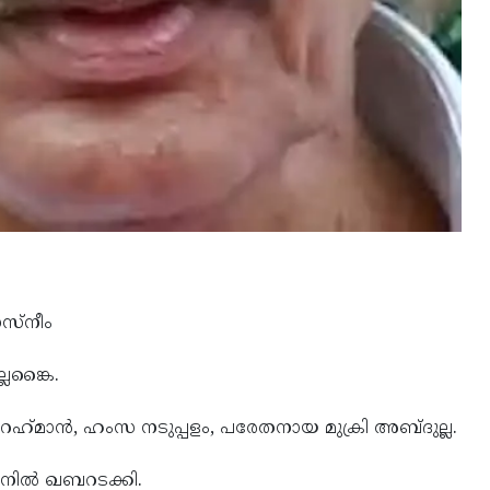
സ്നീം
ലങ്കൈ.
മാൻ, ഹംസ നടുപ്പളം, പരേതനായ മുക്രി അബ്ദുല്ല.
ാനിൽ ഖബറടക്കി.