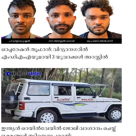
ഓപ്പറേഷൻ തൂഫാൻ; വിദ്യാനഗറിൽ
എംഡിഎംഎയുമായി 3 യുവാക്കൾ അറസ്റ്റിൽ
ഇന്ത്യൻ റെയിൽവേയിൽ ജോലി വാഗ്ദാനം ചെയ്ത്