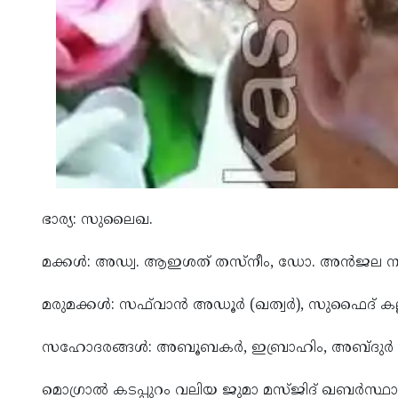
ഭാര്യ: സുലൈഖ.
മക്കൾ: അഡ്വ. ആഇശത് തസ്‌നീം, ഡോ. അൻജല ന
മരുമക്കൾ: സഫ്‌വാൻ അഡൂർ (ഖത്വർ), സുഫൈദ് കല്
സഹോദരങ്ങൾ: അബൂബകർ, ഇബ്രാഹിം, അബ്ദുർ റഹ്‌
മൊഗ്രാൽ കടപ്പുറം വലിയ ജുമാ മസ്ജിദ് ഖബർസ്ഥ