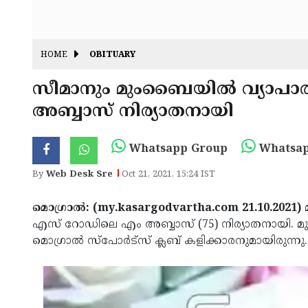
HOME
OBITUARY
സീമാനും മുംബൈയിൽ വ്യാപാരി
അബ്ബാസ് നിര്യാതനായി
Whatsapp Group
Whatsap
By
Web Desk Sre
Oct 21, 2021, 15:24 IST
മൊഗ്രാൽ: (my.kasargodvartha.com 21.10.2021)
എസ് റോഡിലെ എം അബ്ബാസ് (75) നിര്യാതനായി
മൊഗ്രാൽ സ്പോർട്സ് ക്ലബ്‌ കളിക്കാരനുമായിരുന്നു.
< !- START disable copy paste -->