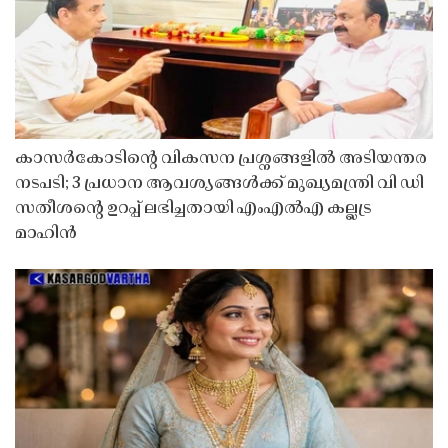
കാസർകോടിൻ്റെ വികസന പ്രശ്നങ്ങളിൽ അടിയന്തര
നടപടി; 3 പ്രധാന ആവശ്യങ്ങൾക്ക് മുഖ്യമന്ത്രി വി ഡി
സതീശൻ്റെ ഉറപ്പ് ലഭിച്ചതായി എംഎൽഎ കല്ലട്ര
മാഹിൻ