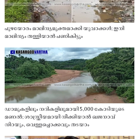
പുഴയോരം മാലിന്യമുക്തമാക്കി യുവാക്കൾ; ഇനി
മാലിന്യം തള്ളിയാൽ പണികിട്ടും
ഡാമുകളിലും നദികളിലുമായി 5,000 കോടിയുടെ
മണൽ; ശാസ്ത്രീയമായി നീക്കിയാൽ ഖജനാവ്
നിറയും, വെള്ളപ്പൊക്കവും തടയാം