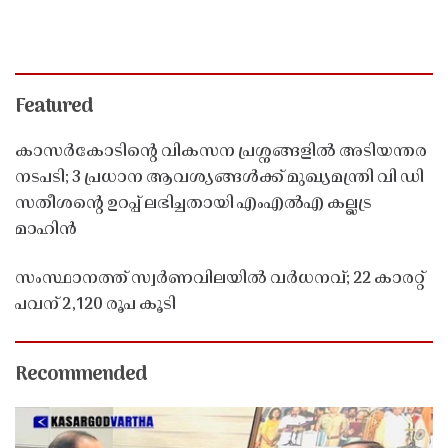
Featured
കാസർകോടിൻ്റെ വികസന പ്രശ്നങ്ങളിൽ അടിയന്തര
നടപടി; 3 പ്രധാന ആവശ്യങ്ങൾക്ക് മുഖ്യമന്ത്രി വി ഡി
സതീശൻ്റെ ഉറപ്പ് ലഭിച്ചതായി എംഎൽഎ കല്ലട്ര
മാഹിൻ
സംസ്ഥാനത്ത് സ്വർണവിലയിൽ വർധനവ്; 22 കാരറ്റ്
പവന് 2,120 രൂപ കൂടി
Recommended