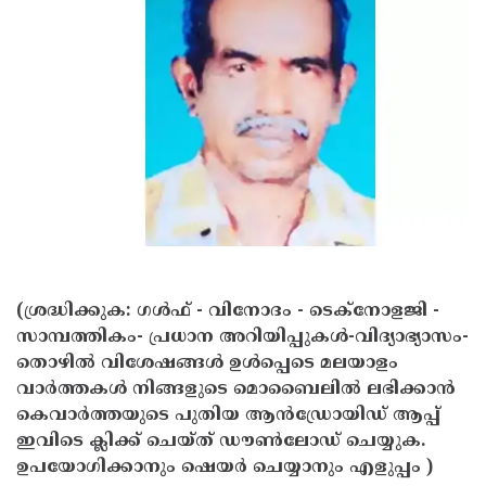
Updates
Assembly
Kerala
Polls
Local
Look
Body
Back
Election
2025
(ശ്രദ്ധിക്കുക: ഗൾഫ് - വിനോദം - ടെക്നോളജി -
സാമ്പത്തികം- പ്രധാന അറിയിപ്പുകൾ-വിദ്യാഭ്യാസം-
തൊഴിൽ വിശേഷങ്ങൾ ഉൾപ്പെടെ മലയാളം
വാർത്തകൾ നിങ്ങളുടെ മൊബൈലിൽ ലഭിക്കാൻ
കെവാർത്തയുടെ പുതിയ ആൻഡ്രോയിഡ് ആപ്പ്
ഇവിടെ ക്ലിക്ക് ചെയ്ത് ഡൗൺലോഡ് ചെയ്യുക.
ഉപയോഗിക്കാനും ഷെയർ ചെയ്യാനും എളുപ്പം )