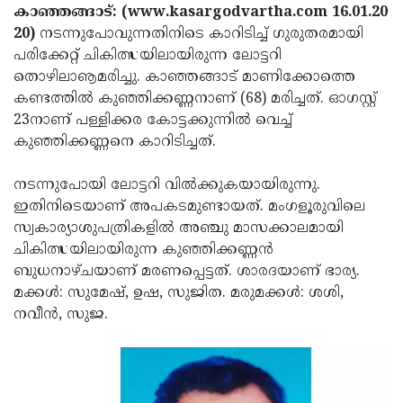
Election
Maha
കാഞ്ഞങ്ങാട്: (www.kasargodvartha.com 16.01.20
20)
നടന്നുപോവുന്നതിനിടെ കാറിടിച്ച് ഗുരുതരമായി
Shivarathri
International
പരിക്കേറ്റ് ചികിത്സയിലായിരുന്ന ലോട്ടറി
Women's
Anti-
തൊഴിലാൡമരിച്ചു. കാഞ്ഞങ്ങാട് മാണിക്കോത്തെ
കണ്ടത്തില്‍ കുഞ്ഞിക്കണ്ണനാണ് (68) മരിച്ചത്. ഓഗസ്റ്റ്
Day
Drug
Attukal
23നാണ് പള്ളിക്കര കോട്ടക്കുന്നില്‍ വെച്ച്
Campaign
Pongala
Holi
കുഞ്ഞിക്കണ്ണനെ കാറിടിച്ചത്.
2025
2025
IPL
നടന്നുപോയി ലോട്ടറി വില്‍ക്കുകയായിരുന്നു.
2025
Eid
ഇതിനിടെയാണ് അപകടമുണ്ടായത്. മംഗളൂരുവിലെ
സ്വകാര്യാശുപത്രികളില്‍ അഞ്ചു മാസക്കാലമായി
Al-
Waqf
ചികിത്സയിലായിരുന്ന കുഞ്ഞിക്കണ്ണന്‍
Fitr
Bill
Vishu
ബുധനാഴ്ചയാണ് മരണപ്പെട്ടത്. ശാരദയാണ് ഭാര്യ.
മക്കള്‍: സുമേഷ്, ഉഷ, സുജിത. മരുമക്കള്‍: ശശി,
2025
Controversy
Festival
Good
നവീന്‍, സുജ.
2025
Friday
Easter
Observance
Sunday
By-
2025
2025
Election
Bihar