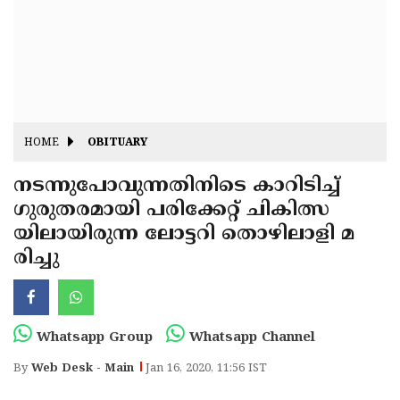
Fitr
May
Day
Eid
Al
Independence
Ad'ha
Day
Onam
HOME
OBITUARY
J&K
State
നടന്നുപോവുന്നതിനിടെ കാറിടിച്ച്
Haryana
ഗുരുതരമായി പരിക്കേറ്റ് ചികിത്സ
Assembly
State
Diwali
യിലായിരുന്ന ലോട്ടറി തൊഴിലാളി മ
Elections
Assembly
Christmas
രിച്ചു
Elections
New-
Year
Republic
Whatsapp Group
Whatsapp Channel
Day
Budget
By
Web Desk - Main
Jan 16, 2020, 11:56 IST
Delhi