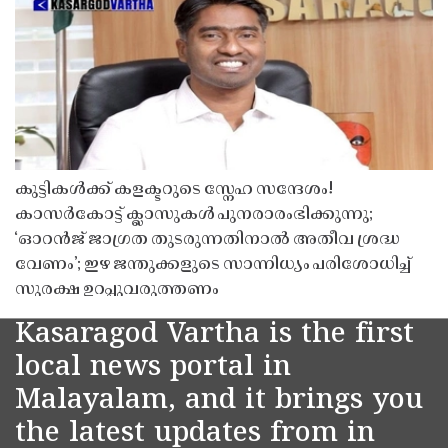
കുട്ടികൾക്ക് കളക്ടറുടെ സ്നേഹ സന്ദേശം!
കാസർകോട്ട് ക്ലാസുകൾ പുനരാരംഭിക്കുന്നു;
‘ഓറൻജ് ജാഗ്രത തുടരുന്നതിനാൽ അതീവ ശ്രദ്ധ
വേണം’; ഇഴ ജന്തുക്കളുടെ സാന്നിധ്യം പരിശോധിച്ച്
സുരക്ഷ ഉറപ്പുവരുത്തണം
Kasaragod Vartha is the first
local news portal in
Malayalam, and it brings you
the latest updates from in