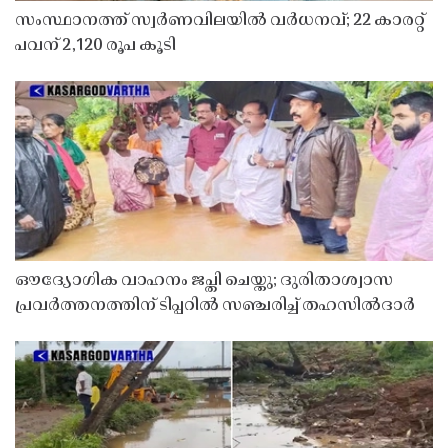
സംസ്ഥാനത്ത് സ്വർണവിലയിൽ വർധനവ്; 22 കാരറ്റ്
പവന് 2,120 രൂപ കൂടി
ഔദ്യോഗിക വാഹനം ജപ്തി ചെയ്തു; ദുരിതാശ്വാസ
പ്രവർത്തനത്തിന് ടിപ്പറിൽ സഞ്ചരിച്ച് തഹസിൽദാർ