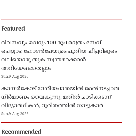
Featured
ദിവസവും വെറും 100 രൂപ മാത്രം സേവ്
ചെയ്യാം; ഫോൺപേയുടെ പുതിയ ഫീച്ചറിലൂടെ
വലിയൊരു തുക സ്വന്തമാക്കാൻ
അറിയേണ്ടതെല്ലാം
Sun,9 Aug 2026
കാസർകോട് ദേശീയപാതയിൽ മേൽനടപ്പാത
നിർമാണം വൈകുന്നു; മതിൽ ചാടിക്കടന്ന്
വിദ്യാർഥികൾ, ദുരിതത്തിൽ നാട്ടുകാർ
Sun,9 Aug 2026
Recommended