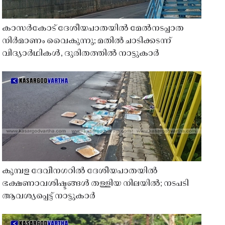
കാസർകോട് ദേശീയപാതയിൽ മേൽനടപ്പാത
നിർമാണം വൈകുന്നു; മതിൽ ചാടിക്കടന്ന്
വിദ്യാർഥികൾ, ദുരിതത്തിൽ നാട്ടുകാർ
കുമ്പള ദേവീനഗറിൽ ദേശീയപാതയിൽ
ഭക്ഷണാവശിഷ്ടങ്ങൾ തള്ളിയ നിലയിൽ; നടപടി
ആവശ്യപ്പെട്ട് നാട്ടുകാർ