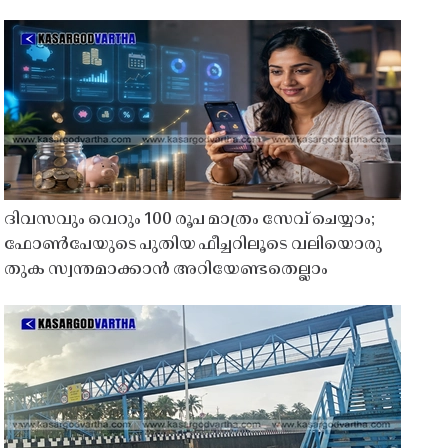
ദിവസവും വെറും 100 രൂപ മാത്രം സേവ് ചെയ്യാം;
ഫോൺപേയുടെ പുതിയ ഫീച്ചറിലൂടെ വലിയൊരു
തുക സ്വന്തമാക്കാൻ അറിയേണ്ടതെല്ലാം