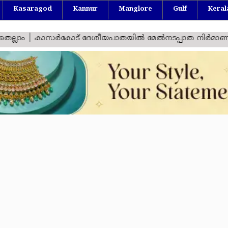
Kasaragod
Kannur
Manglore
Gulf
Keral