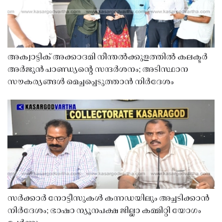
അക്വാട്ടിക് അക്കാദമി നീന്തൽക്കുളത്തിൽ കലക്ടർ
അർജുൻ പാണ്ഡ്യൻ്റെ സന്ദർശനം; അടിസ്ഥാന
സൗകര്യങ്ങൾ മെച്ചപ്പെടുത്താൻ നിർദേശം
സർക്കാർ നോട്ടീസുകൾ കന്നഡയിലും അച്ചടിക്കാൻ
നിർദേശം; ഭാഷാ ന്യൂനപക്ഷ ജില്ലാ കമ്മിറ്റി യോഗം