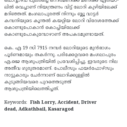
ചൊവ്വാഴ്ച പു­ലര്‍­ച്ചെ ഒ­ന്ന­ര­മ­ണിക്ക്‌ മണിക്ക് എ­രി­യാ­
Updates
ലില്‍ വെച്ചാണ് നിയന്ത്രണം വിട്ട് ലോറി കുഴിയിലേക്ക്
Assembly
Kerala
മറിഞ്ഞത്. മംഗലാപുരത്ത് നിന്നും ബ്ലൂ വാട്ടര്‍
Polls
Local
Look
കമ്പനിയുടെ കൂന്തല്‍ കയറ്റിയ ലോറി വിദേശത്തേക്ക്
Body
കൊണ്ടുപോകാന്‍ കൊച്ചിയിലേക്ക്
Back
കൊണ്ടുപോകുമ്പോഴാണ് അപകടമുണ്ടായത്.
Election
2025
കെ. എ 19 സി 7915 നമ്പര്‍ ലോറിയുടെ മുന്‍ഭാഗം
പൂര്‍ണമായും തകര്‍ന്നു. പരിക്കേറ്റവരെ മംഗലാപുരം
എ.ജെ ആശുപത്രിയില്‍ പ്രവേശിപ്പിച്ചു. ഇവരുടെ നില
അതീവ ഗുരുതരമാണ്. പോലീസും ഫയര്‍ഫോഴ്‌സും
നാട്ടുകാരും ചേര്‍ന്നാണ് ലോറിക്കുള്ളില്‍
കുടുങ്ങിയവരെ പുറത്തെടുത്ത്
ആശുപത്രിയിലെത്തിച്ചത്.
Keywords:
Fish Lorry, Accident, Driver
dead, Adkathbail, Kasaragod