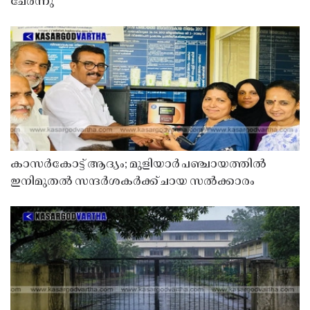
ചേർന്നു
കാസർകോട്ട് ആദ്യം; മുളിയാർ പഞ്ചായത്തിൽ
ഇനിമുതൽ സന്ദർശകർക്ക് ചായ സൽക്കാരം