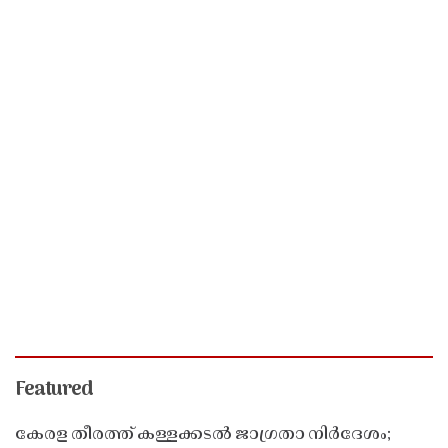
Featured
കേരള തീരത്ത് കള്ളക്കടൽ ജാഗ്രതാ നിർദേശം;