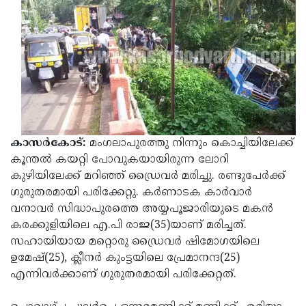
Election
Maha
Shivarathri
International
Women's
Anti-
Day
Drug
Attukal
Campaign
Pongala
Holi
2025
2025
IPL
കാസര്‍കോട്:
മംഗലാപുരത്തു നിന്നും കൊച്ചിയിലേക്ക്
2025
Eid
കൂന്തല്‍ കയറ്റി പോവുകയായിരുന്ന ലോറി
കുഴിയിലേക്ക് മറിഞ്ഞ് ഡ്രൈവര്‍ മരിച്ചു. രണ്ടുപേര്‍ക്ക്
Al-
Waqf
ഗുരുതരമായി പരിക്കേറ്റു. കര്‍ണാടക കാര്‍വാര്‍
Fitr
Bill
Vishu
വനാവര്‍ സിദ്ധാപുരത്തെ അയ്യപൂജാരിയുടെ മകന്‍
2025
Controversy
കരക്കുളിയിലെ എ.പി രാജ(35)യാണ് മരിച്ചത്.
Festival
Good
സഹായിയായ മറ്റൊരു ഡ്രൈവര്‍ ഷിമോഗയിലെ
2025
Friday
Easter
ഉമേഷ്(25), ക്ലീനര്‍ കുംട്ടയിലെ പ്രേമാനന്ദ(25)
Observance
എന്നിവര്‍ക്കാണ് ഗുരുതരമായി പരിക്കേറ്റത്.
Sunday
By-
2025
2025
Election
Bihar