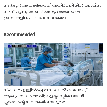
അർജുൻ ആയങ്കിക്കായി അതിർത്തിയിൽ പൊലീസ്
വലവീശുന്നു; കാസർകോട്ടും കർണാടക
ഗ്രാമങ്ങളിലും പരിശോധന ശക്തം
Recommended
വിഷാംശം ഉള്ളിൽച്ചെന്ന നിലയിൽ കാറോടിച്ച്
ആശുപത്രിയിലെത്തി; കളക്ടറേറ്റിലെ യുഡി
ക്ലർക്കിൻ്റെ നില അതീവ ഗുരുതരം