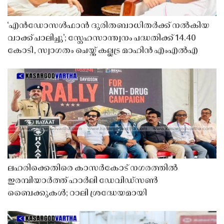
‘എൻഡോസൾഫാൻ ദുരിതബാധിതർക്ക് നൽകിയ
വാക്ക് പാലിച്ചു’; സ്നേഹസാന്ത്വനം പദ്ധതിക്ക് 14.40
കോടി, സ്വാഗതം ചെയ്ത് കല്ലട്ര മാഹിൻ എംഎൽഎ
ലഹരിക്കെതിരെ കാസർകോട് നഗരത്തിൽ
ഇരമ്പിയാർത്ത് ഹാർലി ഡേവിഡ്‌സൺ
ബൈക്കുകൾ; റാലി ശ്രദ്ധേയമായി