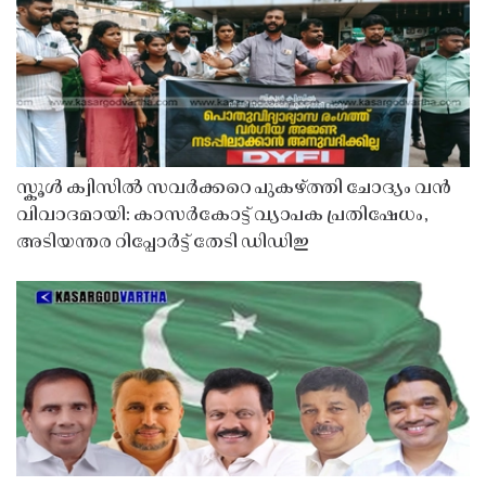
സ്കൂൾ ക്വിസിൽ സവർക്കറെ പുകഴ്ത്തി ചോദ്യം വൻ
വിവാദമായി: കാസർകോട്ട് വ്യാപക പ്രതിഷേധം,
അടിയന്തര റിപ്പോർട്ട് തേടി ഡിഡിഇ