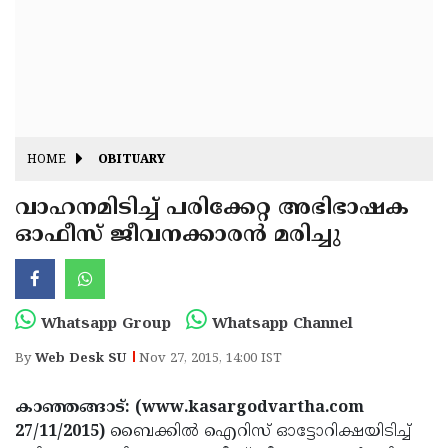
Fitr
May
Day
Eid
Al
Independence
Ad'ha
Day
Onam
HOME
OBITUARY
J&K
State
വാഹനമിടിച്ച് പരിക്കേറ്റ അഭിഭാഷക
Haryana
ഓഫീസ് ജീവനക്കാരന്‍ മരിച്ചു
Assembly
State
Diwali
Elections
Assembly
Christmas
Elections
New-
Whatsapp Group
Whatsapp Channel
Year
Republic
By
Web Desk SU
Nov 27, 2015, 14:00 IST
Day
Budget
കാഞ്ഞങ്ങാട്: (www.kasargodvartha.com
Delhi
27/11/2015)
ബൈക്കില്‍ ഐറിസ് ഓട്ടോറിക്ഷയിടിച്ച്