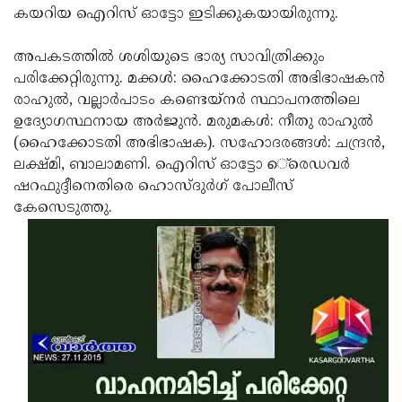
കയറിയ ഐറിസ് ഓട്ടോ ഇടിക്കുകയായിരുന്നു.
Updates
Assembly
Kerala
Polls
Local
അപകടത്തില്‍ ശശിയുടെ ഭാര്യ സാവിത്രിക്കും
Look
പരിക്കേറ്റിരുന്നു. മക്കള്‍: ഹൈക്കോടതി അഭിഭാഷകന്‍
Body
Back
രാഹുല്‍, വല്ലാര്‍പാടം കണ്ടെയ്‌നര്‍ സ്ഥാപനത്തിലെ
Election
2025
ഉദ്യോഗസ്ഥനായ അര്‍ജുന്‍. മരുമകള്‍: നീതു രാഹുല്‍
(ഹൈക്കോടതി അഭിഭാഷക). സഹോദരങ്ങള്‍: ചന്ദ്രന്‍,
ലക്ഷ്മി, ബാലാമണി. ഐറിസ് ഓട്ടോ െ്രെഡവര്‍
ഷറഫുദ്ദീനെതിരെ ഹൊസ്ദുര്‍ഗ് പോലീസ്
കേസെടുത്തു.