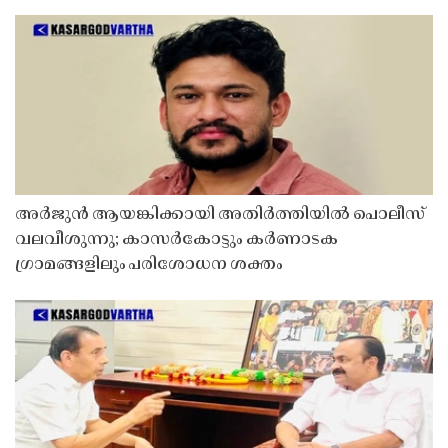
അർജുൻ ആയങ്കിക്കായി അതിർത്തിയിൽ പൊലീസ്
വലവീശുന്നു; കാസർകോട്ടും കർണാടക
ഗ്രാമങ്ങളിലും പരിശോധന ശക്തം