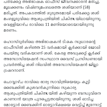
Election
പരിക്കേറ്റ അഭിഭാഷക ഓഫീസ് ജീവനക്കാരന്‍ മരിച്ചു.
Maha
മൂലക്കണ്ടം വിഷ്ണുമംഗലത്തെ ശശിയാണ് (58)
Shivarathri
International
മരിച്ചത്. അപകടത്തില്‍ ഗുരുതരമായി പരിക്കേറ്റ ശശി
Women's
മംഗളൂരുവിലെ ആശുപത്രിയില്‍ ചികിത്സയിലായിരുന്നു.
Anti-
വെള്ളിയാഴ്ച രാവിലെ 11 മണിയോടെയായിരുന്നു
Day
Drug
Attukal
മരണം.
Campaign
Pongala
Holi
ഹൊസ്ദുര്‍ഗിലെ അഭിഭാഷകന്‍ ടി.കെ സുധാരന്റെ
2025
2025
IPL
ഓഫീസില്‍ കഴിഞ്ഞ 25 വര്‍ഷമായി ക്ലര്‍ക്കായി ജോലി
2025
ചെയ്തു വരികയാണ് ശശി. കേരള അഡ്വക്കറ്റ് ക്ലര്‍ക്ക്
Eid
അസോസിയേഷന്‍ സംസ്ഥാന വൈസ് പ്രസിഡണ്ടായി
Al-
Waqf
പ്രവര്‍ത്തിച്ച ശശി നിലവില്‍ അസോസിയേഷന്‍ ജില്ലാ
Fitr
Bill
ട്രഷററാണ്.
Vishu
2025
Controversy
Festival
Good
ചൊവ്വാഴ്ച രാവിലെ ഭാര്യ സാവിത്രിയെയും കൂട്ടി
2025
Friday
ബൈക്കില്‍ കുശവന്‍കുന്നിലെ സ്വകാര്യ
Easter
ആശുപത്രിയില്‍ ചികിത്സയില്‍ കഴിയുന്ന ബന്ധുവിനെ
Observance
Sunday
By-
കാണാന്‍ യാത്ര പുറപ്പെട്ടതായിരുന്നു. ശശി ഓടിച്ച
2025
2025
Election
മോട്ടോര്‍ ബൈക്കിന് ഓട്ടോറിക്ഷയെ വെട്ടിച്ച് മുന്നോട്ട്
Bihar