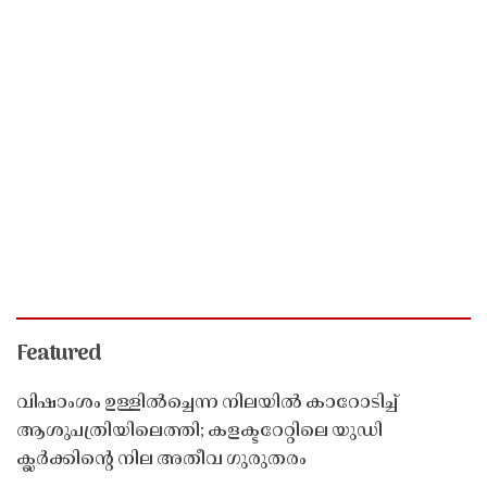
Featured
വിഷാംശം ഉള്ളിൽച്ചെന്ന നിലയിൽ കാറോടിച്ച്
ആശുപത്രിയിലെത്തി; കളക്ടറേറ്റിലെ യുഡി
ക്ലർക്കിൻ്റെ നില അതീവ ഗുരുതരം