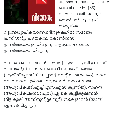
Election
കുഞ്ഞമ്പുനായരുടെ ഭാര്യ
Maha
കെ.വി ലക്ഷ്മി (86)
Shivarathri
International
നിര്യാതയായി. ഉദിനൂര്‍
Women's
സെന്‍ട്രല്‍ എ.യു.പി
Anti-
സ്‌കൂളിലെ
Day
Drug
Attukal
റിട്ട.അധ്യാപികയാണ്.ഉദിനൂര്‍ മഹിളാ സമാജം
Campaign
Pongala
പ്രസിഡന്റും പഴയകാല കോണ്‍ഗ്രസ്
Holi
പ്രവര്‍ത്തകയുമായിരുന്നു. ആദ്യകാല നാടക
2025
2025
IPL
പ്രവര്‍ത്തകയായിരുന്നു.
2025
Eid
മക്കള്‍: കെ.വി രമേഷ് കുമാര്‍ (എല്‍.ഐ.സി ബ്രാഞ്ച്
Al-
Waqf
മാനേജര്‍,നീലേശ്വരം), കെ.വി സുരേഷ് കുമാര്‍
Fitr
Bill
(എക്‌സ്‌പ്ലോസീവ് ഡിപ്പാര്‍ട്ട് മെന്റ്,മംഗലാപുരം), കെ.വി
Vishu
ആശ,കെ.വി ശ്രീകല. മരുമക്കള്‍ :കെ.വി മായ
2025
Controversy
Festival
Good
(അധ്യാപിക,ജി.എച്ച്.എസ്.എസ് കുണിയ), സഹന
2025
Friday
(അധ്യാപിക,മംഗലാപുരം),എ.കെ കുട്ടികൃഷ്ണന്‍
Easter
(റിട്ട.കൃഷി അസിസ്റ്റന്റ്,ഉദിനൂര്‍), സുകുമാരന്‍ (ഗ്യാസ്
Observance
Sunday
By-
ഏജന്‍സി,ഉദുമ).
2025
2025
Election
Bihar