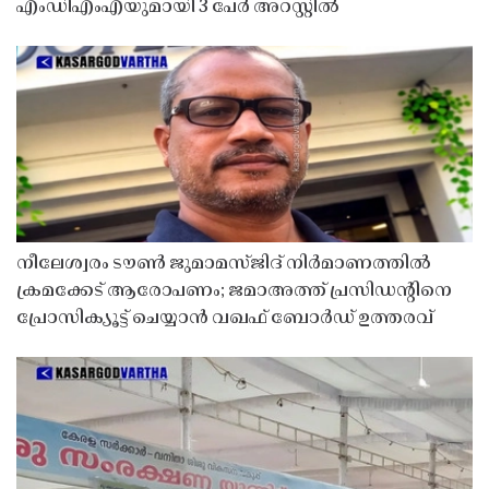
എംഡിഎംഎയുമായി 3 പേർ അറസ്റ്റിൽ
നീലേശ്വരം ടൗൺ ജുമാമസ്ജിദ് നിർമാണത്തിൽ
ക്രമക്കേട് ആരോപണം; ജമാഅത്ത് പ്രസിഡന്റിനെ
പ്രോസിക്യൂട്ട് ചെയ്യാൻ വഖഫ് ബോർഡ് ഉത്തരവ്