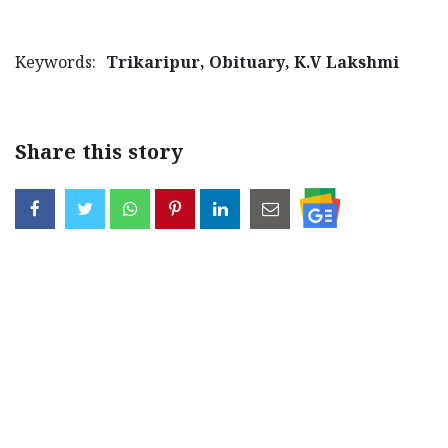
Updates
Assembly
Kerala
Polls
Local
Keywords:
Trikaripur, Obituary, K.V Lakshmi
Look
Body
Back
Election
2025
Share this story