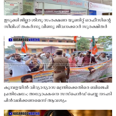
ഇടുക്കി ജില്ലാ ശിശു സംരക്ഷണ യൂണിറ്റ് ഓഫീസിൻ്റെ
സീലിംഗ് തകർന്നു വീണു; ജീവനക്കാർ സുരക്ഷിതർ
കുമ്പളയിൽ വിദ്യാഭ്യാസ മന്ത്രിക്കെതിരെ ബിജെപി
പ്രതിഷേധം; അധ്യാപകനെ സസ്‌പെൻഡ് ചെയ്ത നടപടി
പിൻവലിക്കണമെന്ന് ആവശ്യം