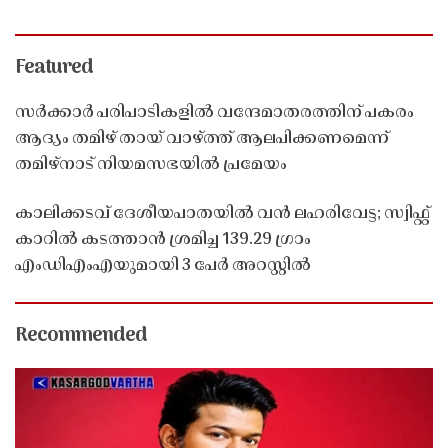
Featured
സർക്കാർ പരിപാടികളിൽ വന്ദേമാതരത്തിന് പകരം
ആദ്യം തമിഴ് തായ് വാഴ്ത്ത് ആലപിക്കണമെന്ന്
തമിഴ്നാട് നിയമസഭയിൽ പ്രമേയം
കാലിക്കടവ് ദേശീയപാതയിൽ വൻ ലഹരിവേട്ട; സ്വിഫ്റ്റ്
കാറിൽ കടത്താൻ ശ്രമിച്ച 139.29 ഗ്രാം
എംഡിഎംഎയുമായി 3 പേർ അറസ്റ്റിൽ
Recommended