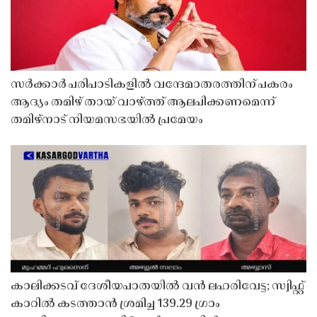
സർക്കാർ പരിപാടികളിൽ വന്ദേമാതരത്തിന് പകരം
ആദ്യം തമിഴ് തായ് വാഴ്ത്ത് ആലപിക്കണമെന്ന്
തമിഴ്നാട് നിയമസഭയിൽ പ്രമേയം
കാലിക്കടവ് ദേശീയപാതയിൽ വൻ ലഹരിവേട്ട; സ്വിഫ്റ്റ്
കാറിൽ കടത്താൻ ശ്രമിച്ച 139.29 ഗ്രാം