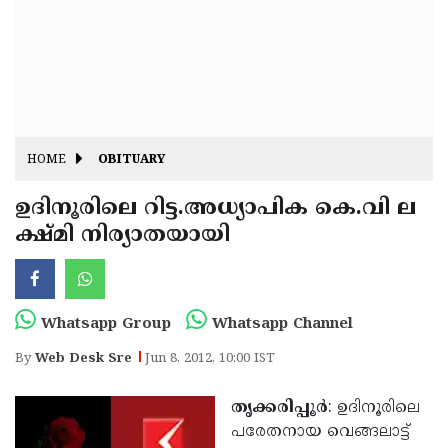
Fitr
May
Day
Eid
Al
Independence
Ad'ha
Day
Onam
HOME
OBITUARY
J&K
State
ഉദിനൂരിലെ റിട്ട.അധ്യാപിക കെ.വി ല
Haryana
ക്ഷ്മി നിര്യാതയായി
Assembly
State
Diwali
Elections
Assembly
Christmas
Elections
New-
Whatsapp Group
Whatsapp Channel
Year
Republic
By
Web Desk Sre
Jun 8, 2012, 10:00 IST
Day
Budget
തൃക്കരിപ്പൂര്‍
: ഉദിനൂരിലെ
Delhi
പരേതനായ വെങ്ങലാട്ട്